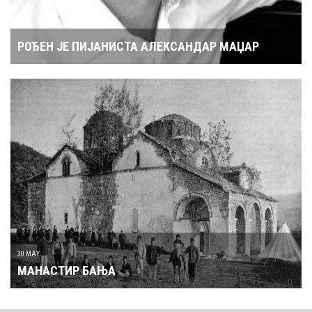
РОЂЕН ЈЕ ПИЈАНИСТА АЛЕКСАНДАР МАЏАР
30 MAY
МАНАСТИР БАЊА