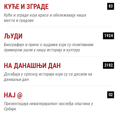
Куће и зграде која красе и обележавају наша
места и градове
ЉУДИ
1924
Биографије и приче о људима који су позитивним
примером ушли у нашу историју и културу
НА ДАНАШЊИ ДАН
2182
Догађаји у српској историји који су се десили на
данашњи дан
НАЈ @
02
Презентација нематеријалног наслеђа општина у
Србији.