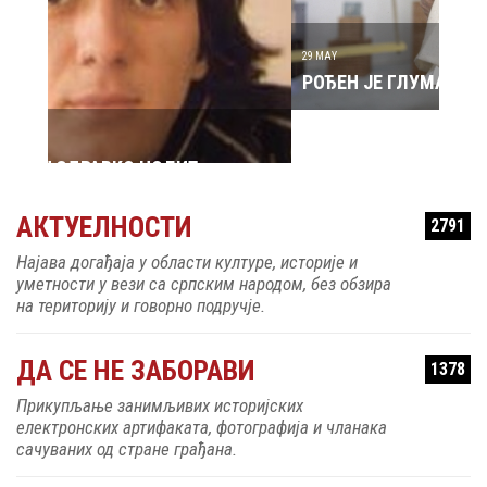
29 MAY
РОЂЕН ЈЕ ГЛУМАЦ МИЛУТИН МИЋА ТАТИЋ
31 MAY
РОЂ
АКТУЕЛНОСТИ
2791
МА
Најава догађаја у области културе, историје и
уметности у вези са српским народом, без обзира
на територију и говорно подручје.
ДА СЕ НЕ ЗАБОРАВИ
1378
Прикупљање занимљивих историјских
електронских артифаката, фотографија и чланака
сачуваних од стране грађана.
КУЋЕ И ЗГРАДЕ
83