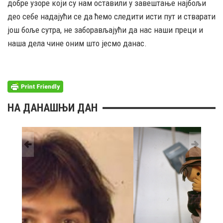
добре узоре који су нам оставили у завештање најбољи
део себе надајући се да ћемо следити исти пут и стварати
још боље сутра, не заборављајући да нас наши преци и
наша дела чине оним што јесмо данас.
НА ДАНАШЊИ ДАН