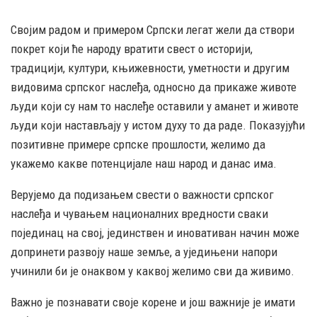
Својим радом и примером Српски легат жели да створи
покрет који ће народу вратити свест о историји,
традицији, култури, књижевности, уметности и другим
видовима српског наслеђа, односно да прикаже животе
људи који су нам то наслеђе оставили у аманет и животе
људи који настављају у истом духу то да раде. Показујући
позитивне примере српске прошлости, желимо да
укажемо какве потенцијале наш народ и данас има.
Верујемо да подизањем свести о важности српског
наслеђа и чувањем националних вредности сваки
појединац на свој, јединствен и иновативан начин може
допринети развоју наше земље, а уједињени напори
учинили би је онаквом у каквој желимо сви да живимо.
Важно је познавати своје корене и још важније је имати