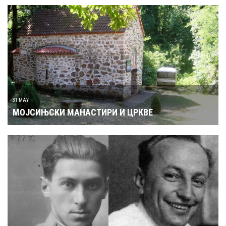
31 MAY
МОЈСИЊСКИ МАНАСТИРИ И ЦРКВЕ
БУЛАТОВИЋ: ИЗРУЧИТЕ ЦРЊАНСКОМ МОЈЕ