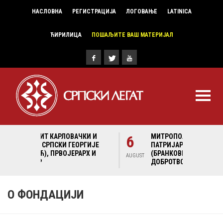
НАСЛОВНА
РЕГИСТРАЦИЈА
ЛОГОВАЊЕ
LATINICA
ЋИРИЛИЦА
ПОШАЉИТЕ ВАШ МАТЕРИЈАЛ
И И
6
МИТРОПОЛИТ КАРЛОВАЧКИ И
6
МИ
ГИЈЕ
ПАТРИЈАРХ СРПСКИ ГЕОРГИЈЕ
ПА
Х И
(БРАНКОВИЋ), ПРВОЈЕРАРХ И
(Б
AUGUST
AUGUST
ДОБРОТВОР
ДО
О ФОНДАЦИЈИ