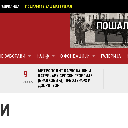
ЋИРИЛИЦА
ПОШАЉИТЕ ВАШ МАТЕРИЈАЛ
НЕ ЗАБОРАВИ
НАЈ @
О ФОНДАЦИЈИ
ГАЛЕРИЈА
И И
9
МИТРОПОЛИТ КАРЛОВАЧКИ И
9
МИ
ГИЈЕ
ПАТРИЈАРХ СРПСКИ ГЕОРГИЈЕ
ПА
Х И
(БРАНКОВИЋ), ПРВОЈЕРАРХ И
(Б
AUGUST
AUGUST
ДОБРОТВОР
ДО
ЈИ