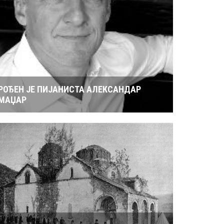
РОЂЕН ЈЕ ПИЈАНИСТА АЛЕКСАНДАР
МАЏАР