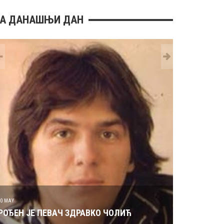
А ДАНАШЊИ ДАН
29 MAY
РОЂЕН ЈЕ 
30 MAY
РОЂЕН ЈЕ ПЕВАЧ ЗДРАВКО ЧОЛИЋ