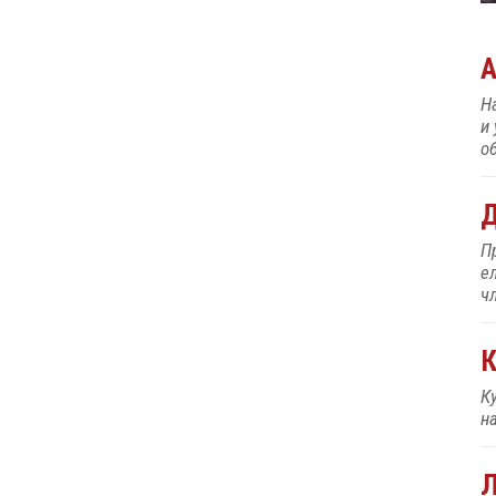
Н
и
об
Д
П
е
ч
К
К
н