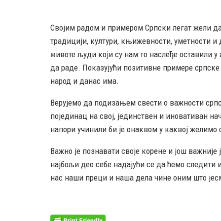
Својим радом и примером Српски легат жели да 
традицији, култури, књижевности, уметности и
животе људи који су нам то наслеђе оставили у 
да раде. Показујући позитивне примере српске
народ и данас има.
Верујемо да подизањем свести о важности срп
појединац на свој, јединствен и иновативан н
напори учинили би је онаквом у каквој желимо
Важно је познавати своје корене и још важније 
29 MAY
најбољи део себе надајући се да ћемо следити и
РОЂЕН ЈЕ ГЛУМАЦ МИЛУТИН МИЋ
нас наши преци и наша дела чине оним што јес