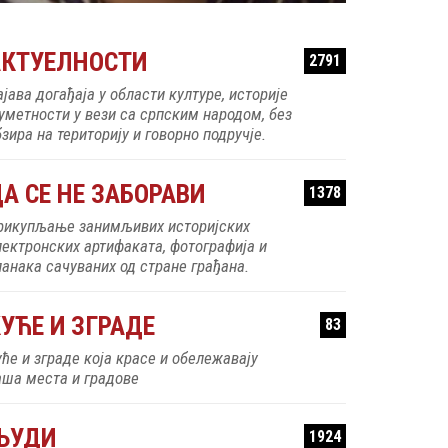
АКТУЕЛНОСТИ
2791
ајава догађаја у области културе, историје
 уметности у вези са српским народом, без
зира на територију и говорно подручје.
А СЕ НЕ ЗАБОРАВИ
1378
рикупљање занимљивих историјских
лектронских артифаката, фотографија и
ланака сачуваних од стране грађана.
УЋЕ И ЗГРАДЕ
83
уће и зграде која красе и обележавају
аша места и градове
ЉУДИ
1924