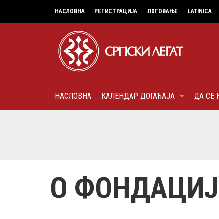
НАСЛОВНА
РЕГИСТРАЦИЈА
ЛОГОВАЊЕ
LATINICA
НАСЛОВНА
КАЛЕНДАР ДОГАЂАЈА
ДА СЕ 
9
МИТРОПОЛИТ КАРЛОВАЧК
ПАТРИЈАРХ СРПСКИ ГЕОР
(БРАНКОВИЋ), ПРВОЈЕРАР
AUGUST
ДОБРОТВОР
О ФОНДАЦИ