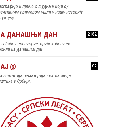
иографије и приче о људима који су
озитивним примером ушли у нашу историју
 културу
НА ДАНАШЊИ ДАН
2182
гађаји у српској историји који су се
есили на данашњи дан
АЈ @
02
резентација нематеријалног наслеђа
пштина у Србији.