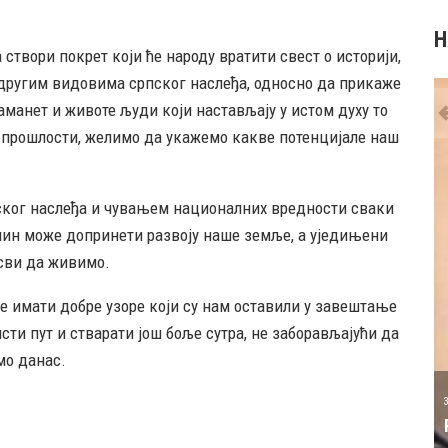
Н
створи покрет који ће народу вратити свест о историји,
 другим видовима српског наслеђа, односно да прикаже
аманет и животе људи који настављају у истом духу то
 прошлости, желимо да укажемо какве потенцијале наш
ског наслеђа и чувањем националних вредности сваки
ачин може допринети развоју наше земље, а уједињени
 сви да живимо.
је имати добре узоре који су нам оставили у завештање
сти пут и стварати још боље сутра, не заборављајући да
А ТАТИЋ
мо данас.
31 MAY
РОЂЕН ЈЕ ПИЈАНИСТА АЛЕКСАНДАР
МАЏАР