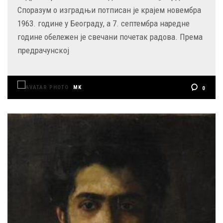
Споразум о изградњи потписан је крајем новембра
1963. године у Београду, а 7. септембра наредне
године обележен је свечани почетак радова. Према
предрачунској
MK
0