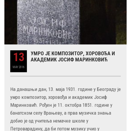
13
УМРО ЈЕ КОМПОЗИТОР, ХОРОВОЂА И
АКАДЕМИК ЈОСИФ МАРИНКОВИЋ
MAY
2016
На данашњи дан, 13. маја 1931. године у Београду је
умро композитор, хоровођа и академик Јосиф
Маринковић. Рођен је 11. октобра 1851. године у
банатском селу Врањеву, а прва музичка знања
добио је од учитеља немачке школе у
Петроварадину, да би потом музику учио у