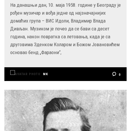
На данашњи дан, 10. маја 1958. године у Београду је
рођен музичар и вођа једне од најзначајнијих
домаћих група – ВИС Идоли, Владимир Влада
Дивљан. Музиком је почео да се бави са десет
година, након повратка са летовања, када је са
друговима Зденком Коларом и Божом Јовановићем
основао бенд „Фараони“,
MK
0