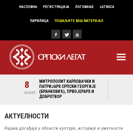
НАСЛОВНА
РЕГИСТРАЦИЈА
ЛОГОВАЊЕ
LATINICA
ЋИРИЛИЦА
ПОШАЉИТЕ ВАШ МАТЕРИЈАЛ
И И
8
МИТРОПОЛИТ КАРЛОВАЧКИ И
8
МИ
ГИЈЕ
ПАТРИЈАРХ СРПСКИ ГЕОРГИЈЕ
ПА
Х И
(БРАНКОВИЋ), ПРВОЈЕРАРХ И
(Б
AUGUST
AUGUST
ДОБРОТВОР
ДО
АКТУЕЛНОСТИ
Најава догађаја у области културе, историје и уметности