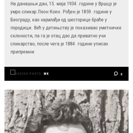
На данашњи дан, 15. маја 1934. године у Вршцу је
умро сликар Леон Коен. Рођен је 1859. године у
Београду, као најмлађи од шесторице браће у
породици. Већ у детињству је показивао уметничке
склоности, па га је отац дао да приватно учи
сликарство, после чега је 1884. године уписао
припремни
MK
0