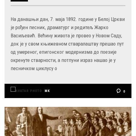
На данашњи дан, 7. маја 1892. године у Белој Цркви
је рођен песник, драматург и редитељ Жарко
Васиљевић. Већину живота је провео у Новом Саду,
док је у свом књижевном стваралаштву прешао пут
од умереног, епигонског модернизма до поезије
окренуте стварности, а потпуни израз нашао је у
песничком циклусу о
MK
0