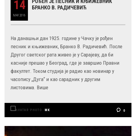
14
РОЂЕН ЈЕ ПЕСНИК И КЊИЖЕВНИК
БРАНКО В. РАДИЧЕВИЋ
MAY
2016
На данашњи дан 1925. године у Чачку је рођен
песник и књижевник, Бранко В. Радичевић. После
Другог светског рата живео је у Сарајеву, да би
касније прешао у Београд, где је завршио Правни
факултет. Током студија је радио као новинар у
часопису „Дуга“ и као сарадник у другим
листовима. Више
MK
0