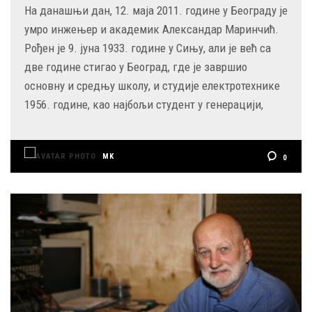
На данашњи дан, 12. маја 2011. године у Београду је
умро инжењер и академик Александар Маринчић.
Рођен је 9. јуна 1933. године у Сињу, али је већ са
две године стигао у Београд, где је завршио
основну и средњу школу, и студије електротехнике
1956. године, као најбољи студент у генерацији,
MK
0