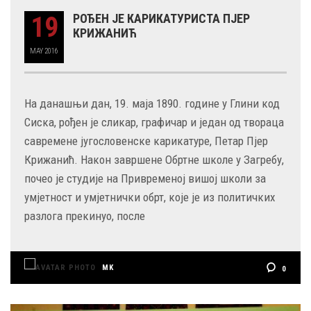
19
РОЂЕН ЈЕ КАРИКАТУРИСТА ПЈЕР
КРИЖАНИЋ
MAY
2016
На данашњи дан, 19. маја 1890. године у Глини код
Сиска, рођен је сликар, графичар и један од твораца
савремене југословенске карикатуре, Петар Пјер
Крижанић. Након завршене Обртне школе у Загребу,
почео је студије на Привременој вишој школи за
умјетност и умјетнички обрт, које је из политичких
разлога прекинуо, после
MK
0