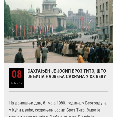
08
САХРАЊЕН ЈЕ ЈОСИП БРОЗ ТИТО, ШТО
ЈЕ БИЛА НАЈВЕЋА САХРАНА У XX ВЕКУ
MAY
2016
На данашњи дан, 8. маја 1980. године, у Београду је,
у Кући цвећа, сахрањен Јосип Броз Тито. Умро је
четири дана раније у Љубљани, а од 5. маја је