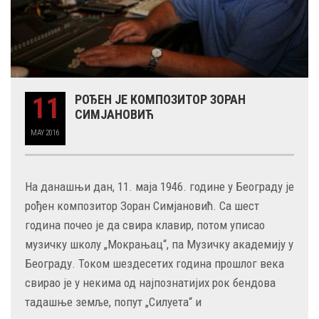
11
РОЂЕН ЈЕ КОМПОЗИТОР ЗОРАН
СИМЈАНОВИЋ
MAY
2016
На данашњи дан, 11. маја 1946. године у Београду је
рођен композитор Зоран Симјановић. Са шест
година почео је да свира клавир, потом уписао
музичку школу „Мокрањац“, па Музичку академију у
Београду. Током шездесетих година прошлог века
свирао је у некима од најпознатијих рок бендова
тадашње земље, попут „Силуета“ и