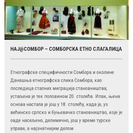
НАЈ@СОМБОР – СОМБОРСКА ЕТНО СЛАГАЛИЦА
Етнографске специфичности Сомбора и околине
Данашња етнографска слика Сомбора, као
последица сталних миграција становништва,
устаљена је тек половином 20. столећа. Ипак, њена
основа настала је још у 18. столећу, када је, уз
већинско српско и буњевачко становништво, које је
овде насељено, делимично, још у време турске
управе, а најзнатнијим делом