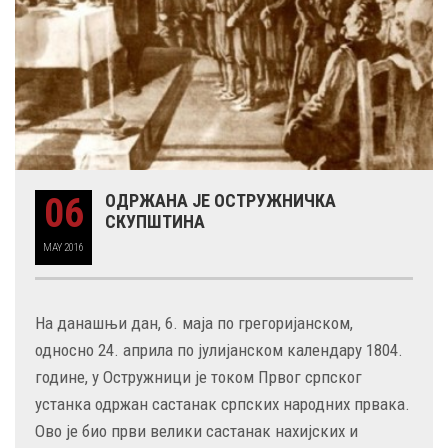
06
ОДРЖАНА ЈЕ ОСТРУЖНИЧКА
СКУПШТИНА
MAY
2016
На данашњи дан, 6. маја по грегоријанском,
односно 24. априла по јулијанском календару 1804.
године, у Остружници је током Првог српског
устанка одржан састанак српских народних првака.
Ово је био први велики састанак нахијских и