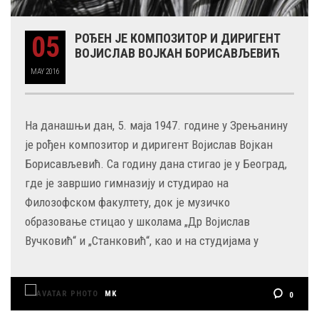
05
РОЂЕН ЈЕ КОМПОЗИТОР И ДИРИГЕНТ
ВОЈИСЛАВ ВОЈКАН БОРИСАВЉЕВИЋ
MAY
2016
На данашњи дан, 5. маја 1947. године у Зрењанину
је рођен композитор и диригент Војислав Војкан
Борисављевић. Са годину дана стигао је у Београд,
где је завршио гимназију и студирао на
Филозофском факултету, док је музичко
образовање стицао у школама „Др Војислав
Вучковић“ и „Станковић“, као и на студијама у
MK
0