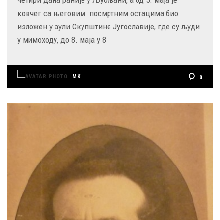
ковчег са његовим посмртним остацима био
изложен у аули Скупштине Југославије, где су људи
у мимоходу, до 8. маја у 8
MK
0