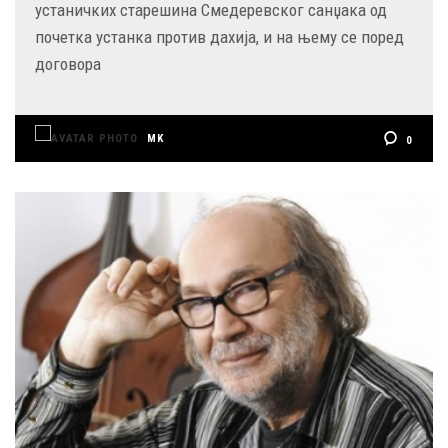
устаничких старешина Смедеревског санџака од
почетка устанка против дахија, и на њему се поред
договора
MK
0