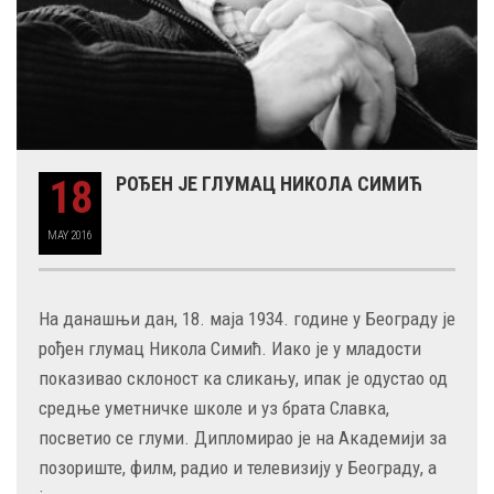
18
РОЂЕН ЈЕ ГЛУМАЦ НИКОЛА СИМИЋ
MAY
2016
На данашњи дан, 18. маја 1934. године у Београду је
рођен глумац Никола Симић. Иако је у младости
показивао склоност ка сликању, ипак је одустао од
средње уметничке школе и уз брата Славка,
посветио се глуми. Дипломирао је на Академији за
позориште, филм, радио и телевизију у Београду, а