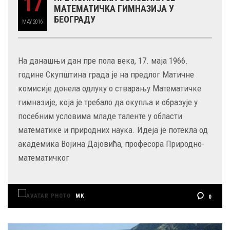
17
МАТЕМАТИЧКА ГИМНАЗИЈА У
БЕОГРАДУ
MAY
2016
На данашњи дан пре пола века, 17. маја 1966.
године Скупштина града је на предлог Матичне
комисије донела одлуку о стварању Математичке
гимназије, која је требало да окупља и образује у
посебним условима младе таленте у области
математике и природних наука. Идеја је потекла од
академика Војина Дајовића, професора Природно-
математичког
MK
0