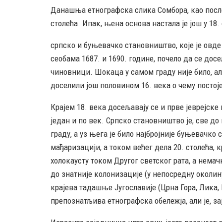
Данашња етнографска слика Сомбора, као после
столећа. Ипак, њена основа настала је још у 18. 
српско и буњевачко становништво, које је овде
сеобама 1687. и 1690. године, почело да се до
чиновници. Шокаца у самом граду није било, али
доселили још половином 16. века о чему постоје
Крајем 18. века досељавају се и прве јеврејск
један и по век. Српско становништво је, све до
граду, а уз њега је било најбројније буњевачко 
мађаризацији, а током већег дела 20. столећа, к
холокаусту током Другог светског рата, а нема
до знатније колонизације (у непосредну околин
крајева тадашње Југославије (Црна Гора, Лика, 
препознатљива етнографска обележја, али је, 