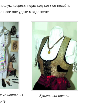
рслук, кецеља, појас код кога се посебно
е носе све удате младе жене.
ска ношња из
Буњевачка ношња
онте