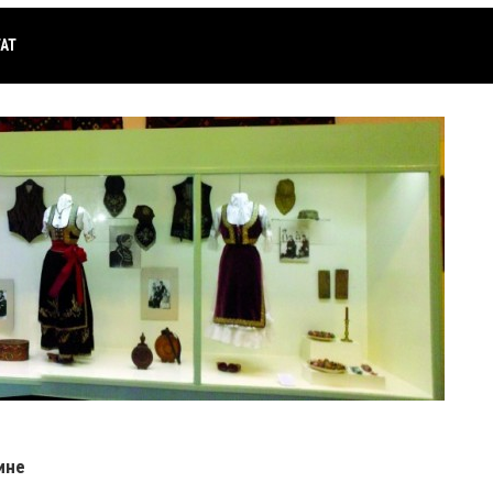
АТ
ине