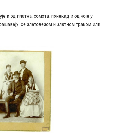
 и од платна, сомота, понекад и од чоје у
украшавају се златовезом и златном траком или