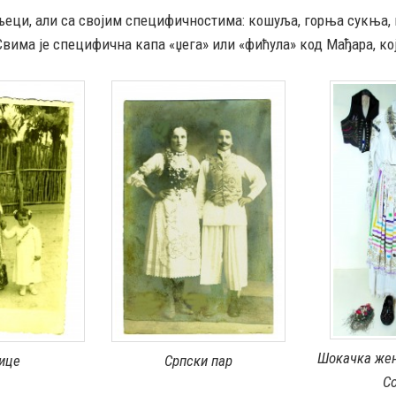
еци, али са својим специфичностима: кошуља, горња сукња, п
вима је специфична капа «џега» или «фићула» код Мађара, кој
Шокачка жен
Српски пар
ице
С