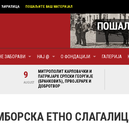
ЋИРИЛИЦА
ПОШАЉИТЕ ВАШ МАТЕРИЈАЛ
НЕ ЗАБОРАВИ
НАЈ @
О ФОНДАЦИЈИ
ГАЛЕРИЈА
9
МИТРОПОЛИТ КАРЛОВАЧКИ И
9
МИТРОПОЛИТ К
ПАТРИЈАРХ СРПСКИ ГЕОРГИЈЕ
ПАТРИЈАРХ СР
(БРАНКОВИЋ), ПРВОЈЕРАРХ И
(БРАНКОВИЋ), 
AUGUST
AUGUST
ДОБРОТВОР
ДОБРОТВОР
МБОРСКА ЕТНО СЛАГАЛИЦ