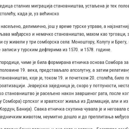
дица сталних миграција становништва, устаљена је тек поло
столећу, када је, уз већинско
 насељено, делимично, још у време турске управе, а најзнатни
сељава мађарско и немачко становништво, махом као трговци, з
 су живели у три сомборска села: Моноштору, Колуту и Брегу, 
 записи у турским дефтерима из 1570. и 1578. године.
е породице, чиме је била формирана етничка основа Сомбора з
 половине 19. века, представљало апсолутну, а затим релативн
становништво, које је, током 19. и почетком 20. столећа, било 
роатизацији. Јеврејска заједница је, скоро у потпуности, неста
чко становништво је расељено након завршеног рата, после ког
у Сомбора) српског и хрватског живља из Далмације, али и из
Кордун, Банија). Свака етничка скупина чувала је и неговала 
заједничким животом, неумитно дошло и до преплитања међусо