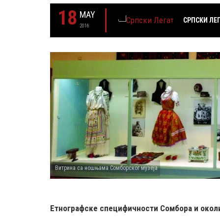
18
MAY
СРПСКИ ЛЕГ
2016
Витрина са ношњама Сомборског музеја
Етнографске специфичности Сомбора и окол