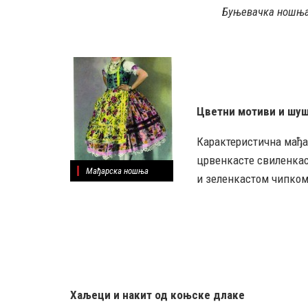
Буњевачка ношњ
Цветни мотиви и шу
Карактеристична мађар
црвенкастe свиленкаст
Maђарска ношња
и зеленкастом чипком
Хаљеци и накит од коњске длаке