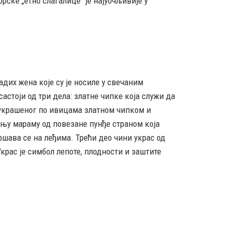
рске „етно слагалице“ је најуочљивије у
адих жена које су је носиле у свечаним
астоји од три дела: златне чипке која служи да
а украшеног по ивицама златном чипком и
оњу мараму од повезане пунђе страном која
вршава се на леђима. Трећи део чини украс од
крас је симбол лепоте, плодности и заштите