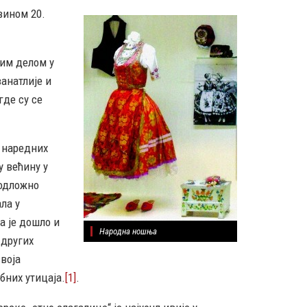
вином 20.
јим делом у
анатлије и
где су се
а наредних
у већину у
подложно
ла у
а је дошло и
Народна ношња
 других
своја
бних утицаја.
[1]
.