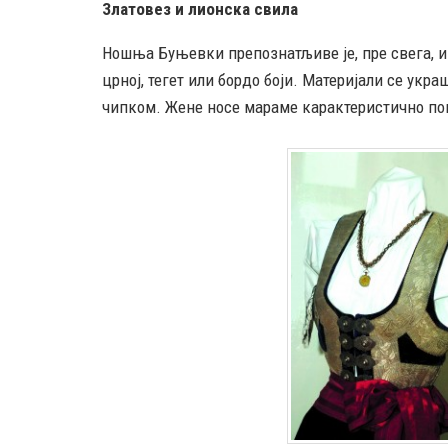
Златовез и лионска свила
Ношња Буњевки препознатљиве је, пре свега, и 
црној, тегет или бордо боји. Материјали се ук
чипком. Жене носе мараме карактеристично пов