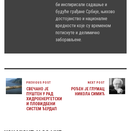
би инспирисали садашње и
будуће грађане Србије, њихово
достојанство и националне
вредности које су временом
потиснуте и делимично
заборављене.
PREVIOUS POST
NEXT POST
СВЕЧАНО ЈЕ
РОЂЕН ЈЕ ГЛУМАЦ
ПУШТЕН У РАД
НИКОЛА СИМИЋ
ХИДРОЕНЕРГЕТСКИ
И ПЛОВИДБЕНИ
СИСТЕМ ЂЕРДАП