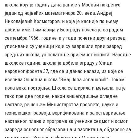
школа коју је годину дана раније у Москви покренуо
један од највећих математичара 20. века, Андреј
Николајевић Колмогоров, и која је касније по њему
добила име. Гимназија у Београду почела је са радом
септембра 1966. године, а у тада почетни други разред,
уписивани су ученици који су завршили први разред
средњих школа, уз полагање пријемног испита. Наредне
школске године, школа је добила зграду у Улици
народног фронта 37, где се и данас налази, из које се
иселила Основна школа “Змај Јова Јовановић”. Током
пола века постојања Школа се ширила и мењала, па је
тако пре две године, након вишегодишње огледне
наставе, решењем Министарства просвете, науке и
технолошког развоја, верификована и за остваривање
наставног плана и програма за ученике седмог и осмог
разреда основног образовања и васпитања, обдарене за
математику. Угледу и афирмацији Математичке