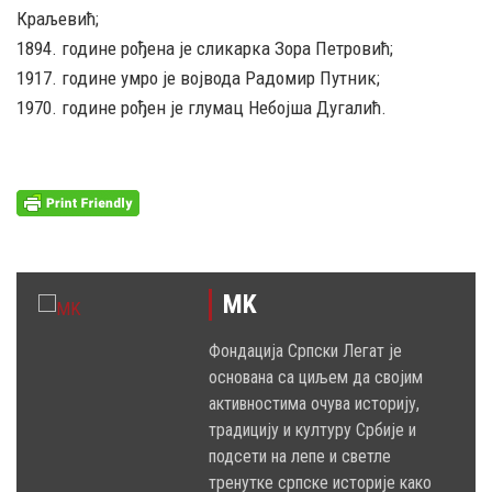
Краљевић;
1894. године рођена је сликарка Зора Петровић;
1917. године умро је војвода Радомир Путник;
1970. године рођен је глумац Небојша Дугалић.
MK
Фондација Српски Легат је
основана са циљем да својим
активностима очува историју,
традицију и културу Србије и
подсети на лепе и светле
тренутке српске историје како