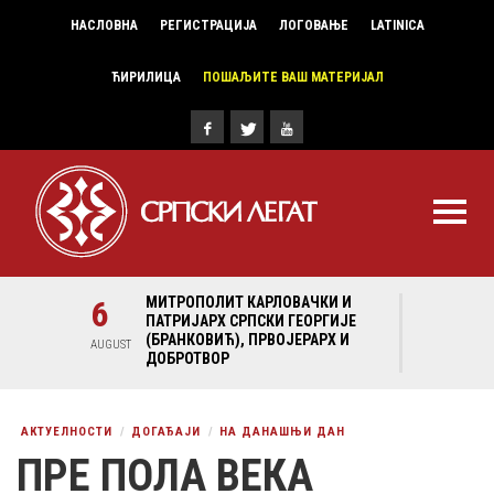
НАСЛОВНА
РЕГИСТРАЦИЈА
ЛОГОВАЊЕ
LATINICA
ЋИРИЛИЦА
ПОШАЉИТЕ ВАШ МАТЕРИЈАЛ
И И
6
МИТРОПОЛИТ КАРЛОВАЧКИ И
6
МИ
ГИЈЕ
ПАТРИЈАРХ СРПСКИ ГЕОРГИЈЕ
ПА
Х И
(БРАНКОВИЋ), ПРВОЈЕРАРХ И
(Б
AUGUST
AUGUST
ДОБРОТВОР
ДО
АКТУЕЛНОСТИ
ДОГАЂАЈИ
НА ДАНАШЊИ ДАН
ПРЕ ПОЛА ВЕКА