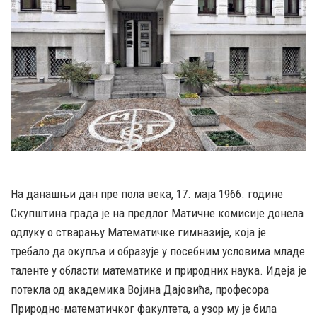
На данашњи дан пре пола века, 17. маја 1966. године
Скупштина града је на предлог Матичне комисије донела
одлуку о стварању Математичке гимназије, која је
требало да окупља и образује у посебним условима младе
таленте у области математике и природних наука. Идеја је
потекла од академика Војина Дајовића, професора
Природно-математичког факултета, а узор му је била