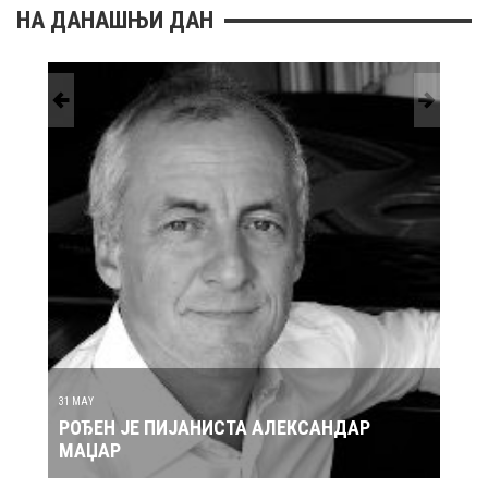
НА ДАНАШЊИ ДАН
30 MAY
АНДАР
РОЂЕН ЈЕ ПЕВАЧ ЗДРАВКО ЧОЛИЋ