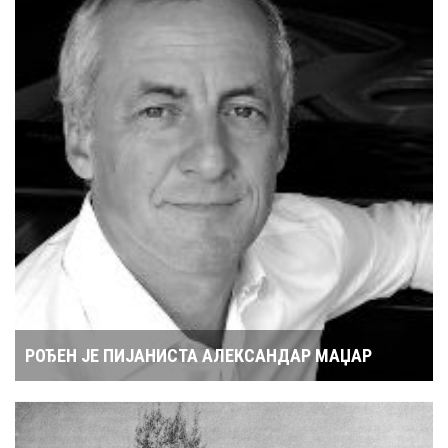
РОЂЕН ЈЕ ПИЈАНИСТА АЛЕКСАНДАР МАЏАР