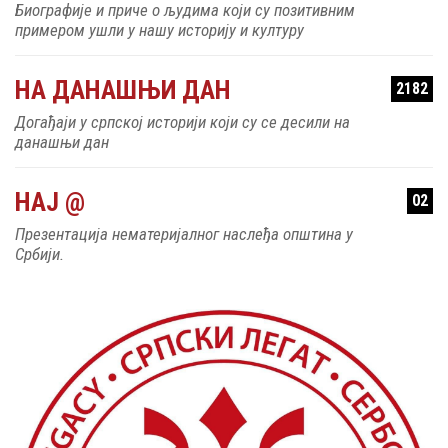
Биографије и приче о људима који су позитивним
примером ушли у нашу историју и културу
НА ДАНАШЊИ ДАН
2182
Догађаји у српској историји који су се десили на
данашњи дан
НАЈ @
02
Презентација нематеријалног наслеђа општина у
Србији.