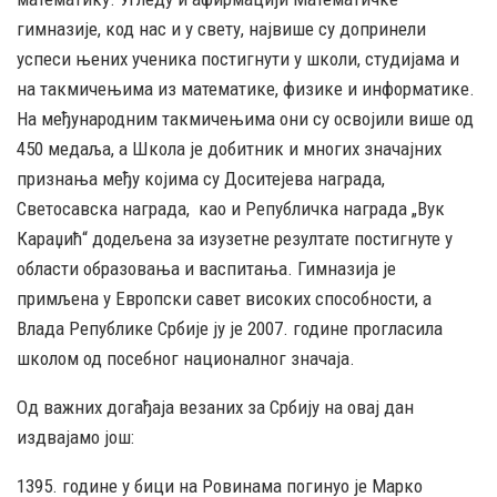
гимназије, код нас и у свету, највише су допринели
успеси њених ученика постигнути у школи, студијама и
на такмичењима из математике, физике и информатике.
На међународним такмичењима они су освојили више од
450 медаља, а Школа је добитник и многих значајних
признања међу којима су Доситејева награда,
Светосавска награда, као и Републичка награда „Вук
Караџић“ додељена за изузетне резултате постигнуте у
области образовања и васпитања. Гимназија је
примљена у Европски савет високих способности, а
Влада Републике Србије ју је 2007. године прогласила
школом од посебног националног значаја.
Од важних догађаја везаних за Србију на овај дан
издвајамо још:
1395. године у бици на Ровинама погинуо је Марко