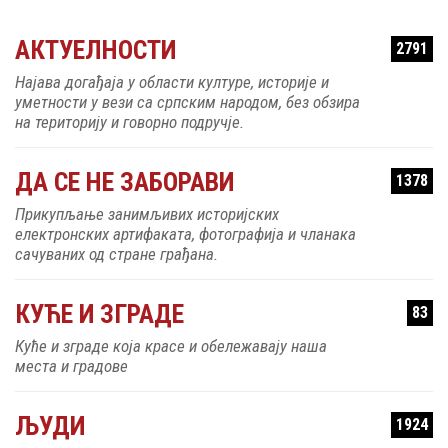
АКТУЕЛНОСТИ
2791
Најава догађаја у области културе, историје и
уметности у вези са српским народом, без обзира
на територију и говорно подручје.
ДА СЕ НЕ ЗАБОРАВИ
1378
Прикупљање занимљивих историјских
електронских артифаката, фотографија и чланака
сачуваних од стране грађана.
КУЋЕ И ЗГРАДЕ
83
Куће и зграде која красе и обележавају наша
места и градове
ЉУДИ
1924