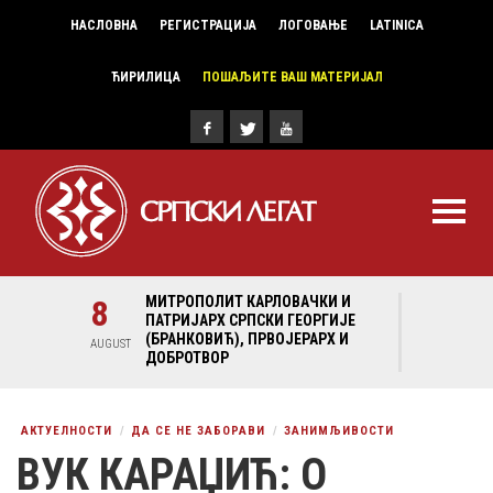
НАСЛОВНА
РЕГИСТРАЦИЈА
ЛОГОВАЊЕ
LATINICA
ЋИРИЛИЦА
ПОШАЉИТЕ ВАШ МАТЕРИЈАЛ
И И
8
МИТРОПОЛИТ КАРЛОВАЧКИ И
8
МИ
ГИЈЕ
ПАТРИЈАРХ СРПСКИ ГЕОРГИЈЕ
ПА
Х И
(БРАНКОВИЋ), ПРВОЈЕРАРХ И
(Б
AUGUST
AUGUST
ДОБРОТВОР
ДО
АКТУЕЛНОСТИ
ДА СЕ НЕ ЗАБОРАВИ
ЗАНИМЉИВОСТИ
ВУК КАРАЏИЋ: О