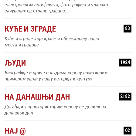
електронских артифаката, фотографија и чланака
сачуваних од стране грађана.
КУЋЕ И ЗГРАДЕ
83
Куће и зграде која красе и обележавају наша
места и градове
ЉУДИ
1924
Биографије и приче о људима који су позитивним
примером ушли у нашу историју и културу
НА ДАНАШЊИ ДАН
2182
Догађаји у српској историји који су се десили на
данашњи дан
НАЈ @
02