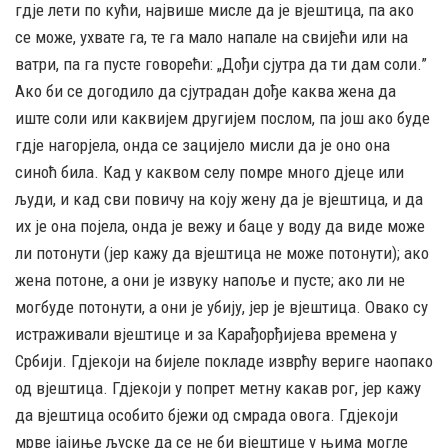
гдје лети по кући, највише мисле да је вјештица, па ако
се може, ухвате га, те га мало напале на свијећи или на
ватри, па га пусте говорећи: „Дођи сјутра да ти дам соли.”
Ако би се догодило да сјутрадан дође каква жена да
иште соли или каквијем другијем послом, па још ако буде
гдје нагорјела, онда се зацијело мисли да је оно она
синоћ била. Кад у каквом селу помре много дјеце или
људи, и кад сви повичу на коју жену да је вјештица, и да
их је она појела, онда је вежу и баце у воду да виде може
ли потонути (јер кажу да вјештица не може потонути); ако
жена потоне, а они је извуку напоље и пусте; ако ли не
могбуде потонути, а они је убију, јер је вјештица. Овако су
истраживали вјештице и за Карађорђијева времена у
Србији. Гдјекоји на бијеле покладе изврћу вериге наопако
од вјештица. Гдјекоји у попрет метну какав рог, јер кажу
да вјештица особито бјежи од смрада овога. Гдјекоји
мрве јајиње љуске да се не би вјештице у њима могле