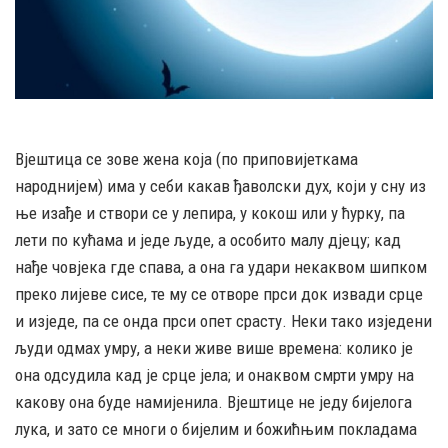
Вјештица се зове жена која (по приповијеткама
народнијем) има у себи какав ђаволски дух, који у сну из
ње изађе и створи се у лепира, у кокош или у ћурку, па
лети по кућама и једе људе, а особито малу дјецу; кад
нађе човјека где спава, а она га удари некаквом шипком
преко лијеве сисе, те му се отворе прси док извади срце
и изједе, па се онда прси опет срасту. Неки тако изједени
људи одмах умру, а неки живе више времена: колико је
она одсудила кад је срце јела; и онаквом смрти умру на
какову она буде намијенила. Вјештице не једу бијелога
лука, и зато се многи о бијелим и божићњим покладама