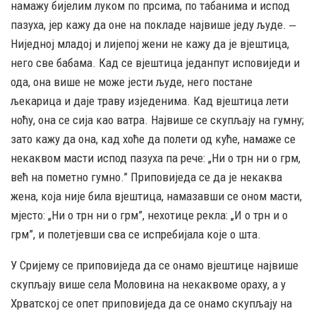
намажу бијелим луком по прсима, по табанима и испод
пазуха, јер кажу да оне на покладе највише једу људе. ‒
Ниједној младој и лијепој жени не кажу да је вјештица,
него све бабама. Кад се вјештица једанпут исповиједи и
ода, она више не може јести људе, него постане
љекарица и даје траву изједенима. Кад вјештица лети
ноћу, она се сија као ватра. Највише се скупљају на гумну;
зато кажу да она, кад хоће да полети од куће, намаже се
некаквом масти испод пазуха па рече: „Ни о трн ни о грм,
већ на пометно гумно.” Приповиједа се да је некаква
жена, која није била вјештица, намазавши се оном масти,
мјесто: „Ни о трн ни о грм”, нехотице рекла: „И о трн и о
грм”, и полетјевши сва се испребијала које о шта.
У Сријему се приповиједа да се онамо вјештице највише
скупљају више села Моловина на некаквоме ораху, а у
Хрватској се опет приповиједа да се онамо скупљају на