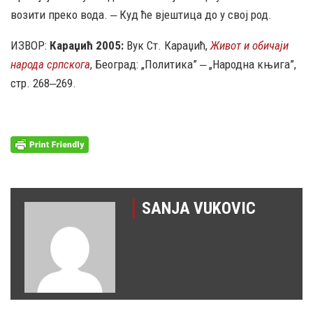
возити преко вода. ‒ Куд ће вјештица до у свој род.
ИЗВОР:
Караџић 2005:
Вук Ст. Караџић,
Живот и обичаји
народа српскога
, Београд: „Политика” ‒ „Народна књига”,
стр. 268‒269.
SANJA VUKOVIC