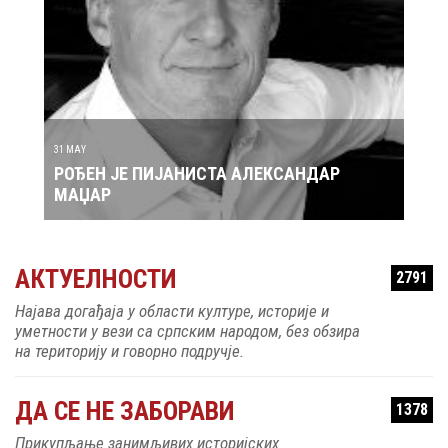
ТИЋ
31 MAY
30 MAY
РОЂЕН ЈЕ ПИЈАНИСТА АЛЕКСАНДАР
РОЂЕ
МАЏАР
АКТУЕЛНОСТИ
2791
Најава догађаја у области културе, историје и
уметности у вези са српским народом, без обзира
на територију и говорно подручје.
ДА СЕ НЕ ЗАБОРАВИ
1378
Прикупљање занимљивих историјских