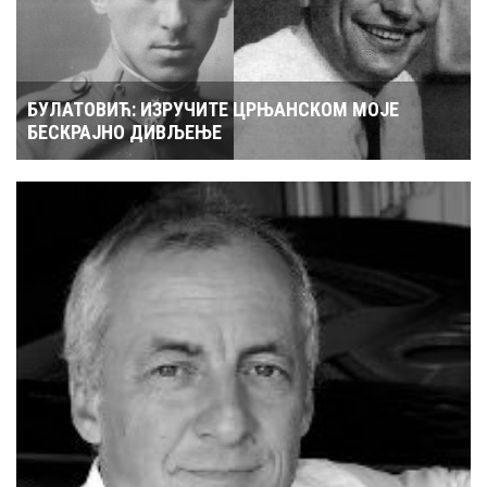
БУЛАТОВИЋ: ИЗРУЧИТЕ ЦРЊАНСКОМ МОЈЕ
БЕСКРАЈНО ДИВЉЕЊЕ