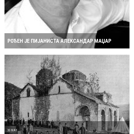
РОЂЕН ЈЕ ПИЈАНИСТА АЛЕКСАНДАР МАЏАР
30 MAY