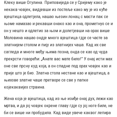
Клеку више Огулина. Приповиједа се у Сријему како је
некакв човјек, видјевши из постеље како му је из куће
вјештица одлетјела, нашао њезин лонац с масти пак се
њоме намазао и рекавши онако као и она, прометнуо се и
он у нешто и одлетио за њом и долетјевши на орах више
Моловина нашао ондје много вјештица гдје се часте за
златнијем столом и пију из златнијех чаша. Кад их све
сагледа и многе међу њима позна, онда се као од чуда
прекрсти говорећи: „Анате вас мате било!” У онај исти мах
оне све прсну куд која, а он спадне под орах човјек као и
прије што је био. Златна стола нестане као и вјештица, а
њихове златне чаше претворе се све у папке
којекаквијех стрвина.
Жена која је вјештица, кад из ње изиђе онај дух, лежи као
мртва, и да јој човјек окрене главу гдје су јој ноге биле, не
би се више ни пробудила. Кад виде увече каквог лепира