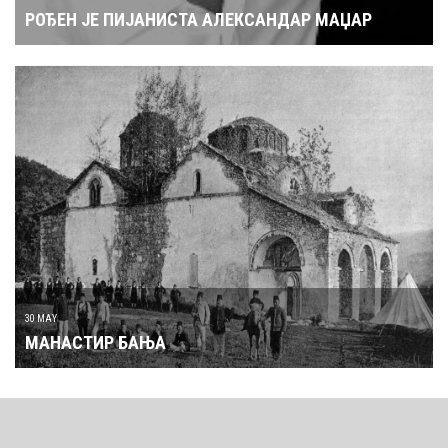
РОЂЕН ЈЕ ПИЈАНИСТА АЛЕКСАНДАР МАЏАР
30 MAY
МАНАСТИР БАЊА