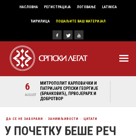
НАСЛОВНА
РЕГИСТРАЦИЈА
ЛОГОВАЊЕ
LATINICA
ЋИРИЛИЦА
ПОШАЉИТЕ ВАШ МАТЕРИЈАЛ
И И
6
МИТРОПОЛИТ КАРЛОВАЧКИ И
6
МИ
ГИЈЕ
ПАТРИЈАРХ СРПСКИ ГЕОРГИЈЕ
ПА
Х И
(БРАНКОВИЋ), ПРВОЈЕРАРХ И
(Б
AUGUST
AUGUST
ДОБРОТВОР
ДО
ДА СЕ НЕ ЗАБОРАВИ
ЗАНИМЉИВОСТИ
ЦИТАТИ
У ПОЧЕТКУ БЕШЕ РЕЧ