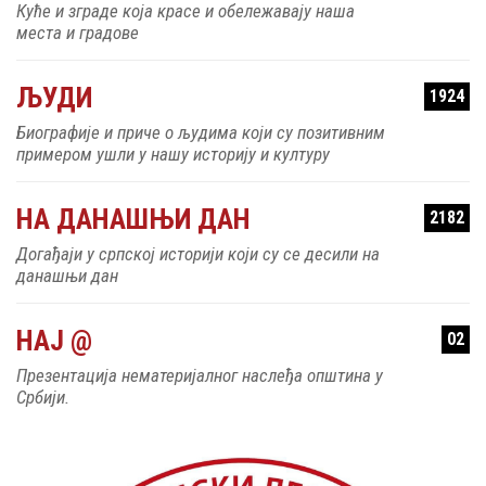
Куће и зграде која красе и обележавају наша
места и градове
ЉУДИ
1924
Биографије и приче о људима који су позитивним
примером ушли у нашу историју и културу
НА ДАНАШЊИ ДАН
2182
Догађаји у српској историји који су се десили на
данашњи дан
НАЈ @
02
Презентација нематеријалног наслеђа општина у
Србији.