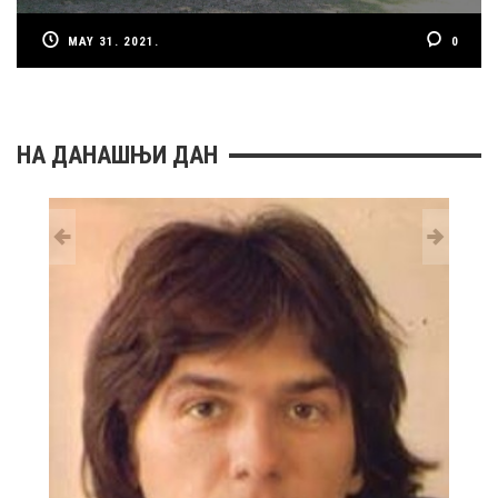
MAY 31. 2021.
0
НА ДАНАШЊИ ДАН
29 MAY
РОЂ