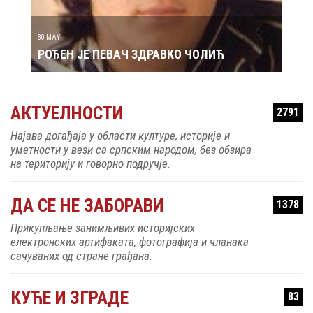
30 MAY
РОЂЕН ЈЕ ПЕВАЧ ЗДРАВКО ЧОЛИЋ
АКТУЕЛНОСТИ
2791
Најава догађаја у области културе, историје и
уметности у вези са српским народом, без обзира
на територију и говорно подручје.
ДА СЕ НЕ ЗАБОРАВИ
1378
Прикупљање занимљивих историјских
електронских артифаката, фотографија и чланака
сачуваних од стране грађана.
КУЋЕ И ЗГРАДЕ
83