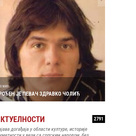
29 MAY
РОЂЕН ЈЕ 
30 MAY
РОЂЕН ЈЕ ПЕВАЧ ЗДРАВКО ЧОЛИЋ
АКТУЕЛНОСТИ
2791
ајава догађаја у области културе, историје
 уметности у вези са српским народом, без