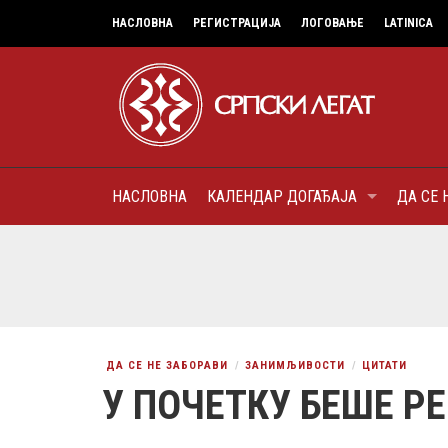
НАСЛОВНА
РЕГИСТРАЦИЈА
ЛОГОВАЊЕ
LATINICA
НАСЛОВНА
КАЛЕНДАР ДОГАЂАЈА
ДА СЕ 
7
МИТРОПОЛИТ КАРЛОВАЧК
ПАТРИЈАРХ СРПСКИ ГЕОР
(БРАНКОВИЋ), ПРВОЈЕРАР
AUGUST
ДОБРОТВОР
ДА СЕ НЕ ЗАБОРАВИ
ЗАНИМЉИВОСТИ
ЦИТАТИ
У ПОЧЕТКУ БЕШЕ Р