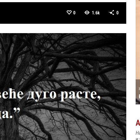
0
1.6k
0
А ТАТИЋ
31 MAY
РОЂЕН ЈЕ ПИЈАНИСТА АЛЕКСАНДАР
МАЏАР
Н
и