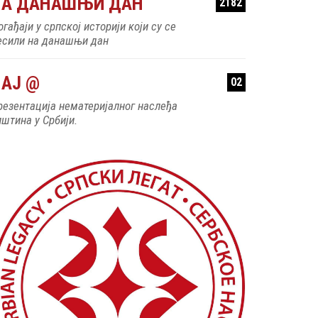
НА ДАНАШЊИ ДАН
2182
гађаји у српској историји који су се
есили на данашњи дан
АЈ @
02
резентација нематеријалног наслеђа
пштина у Србији.