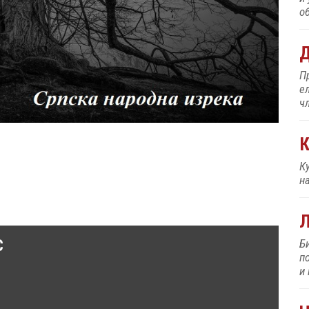
об
Д
П
е
ч
К
К
н
C
Б
п
и