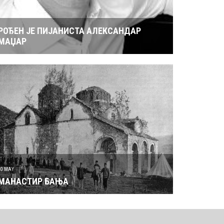
РОЂЕН ЈЕ ПИЈАНИСТА АЛЕКСАНДАР
МАЏАР
30 MAY
МАНАСТИР БАЊА