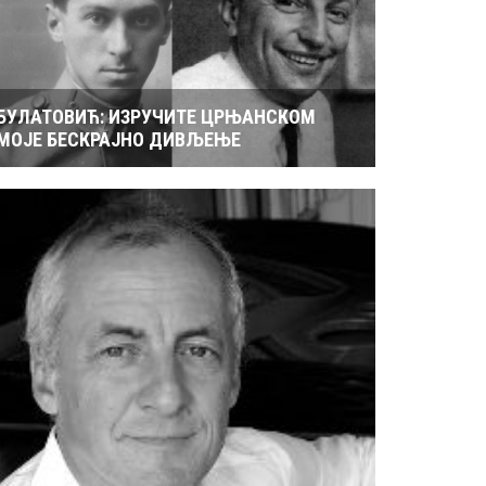
БУЛАТОВИЋ: ИЗРУЧИТЕ ЦРЊАНСКОМ
МОЈЕ БЕСКРАЈНО ДИВЉЕЊЕ