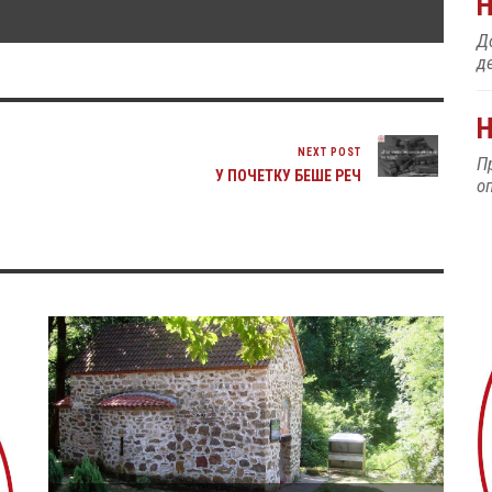
До
д
Н
NEXT POST
П
У ПОЧЕТКУ БЕШЕ РЕЧ
о