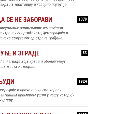
зира на територију и говорно подручје.
А СЕ НЕ ЗАБОРАВИ
1378
рикупљање занимљивих историјских
лектронских артифаката, фотографија и
ланака сачуваних од стране грађана.
УЋЕ И ЗГРАДЕ
83
уће и зграде која красе и обележавају
аша места и градове
ЉУДИ
1924
иографије и приче о људима који су
озитивним примером ушли у нашу историју
 културу