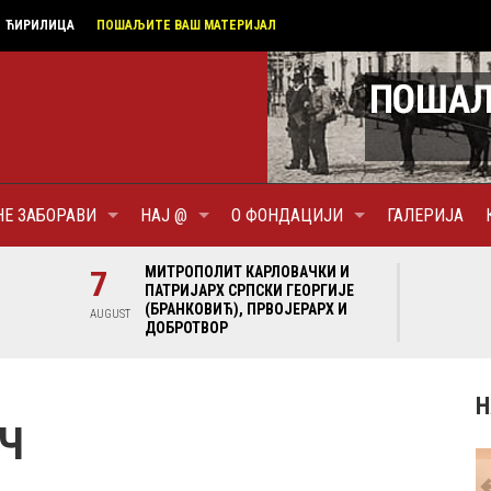
ЋИРИЛИЦА
ПОШАЉИТЕ ВАШ МАТЕРИЈАЛ
НЕ ЗАБОРАВИ
НАЈ @
О ФОНДАЦИЈИ
ГАЛЕРИЈА
И И
7
МИТРОПОЛИТ КАРЛОВАЧКИ И
7
МИ
ГИЈЕ
ПАТРИЈАРХ СРПСКИ ГЕОРГИЈЕ
ПА
Х И
(БРАНКОВИЋ), ПРВОЈЕРАРХ И
(Б
AUGUST
AUGUST
ДОБРОТВОР
ДО
Н
ЕЧ