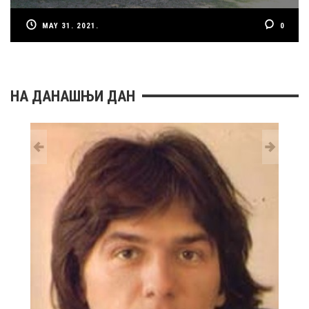
MAY 31. 2021.
0
НА ДАНАШЊИ ДАН
29 MAY
РОЂ