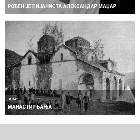
РОЂЕН ЈЕ ПИЈАНИСТА АЛЕКСАНДАР МАЏАР
30 MAY
МАНАСТИР БАЊА