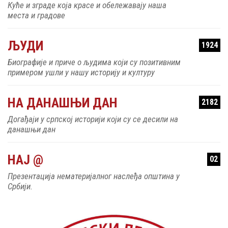
Куће и зграде која красе и обележавају наша
места и градове
ЉУДИ
1924
Биографије и приче о људима који су позитивним
примером ушли у нашу историју и културу
НА ДАНАШЊИ ДАН
2182
Догађаји у српској историји који су се десили на
данашњи дан
НАЈ @
02
Презентација нематеријалног наслеђа општина у
Србији.