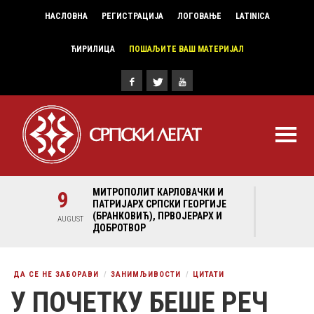
НАСЛОВНА
РЕГИСТРАЦИЈА
ЛОГОВАЊЕ
LATINICA
ЋИРИЛИЦА
ПОШАЉИТЕ ВАШ МАТЕРИЈАЛ
И И
9
МИТРОПОЛИТ КАРЛОВАЧКИ И
9
МИ
ГИЈЕ
ПАТРИЈАРХ СРПСКИ ГЕОРГИЈЕ
ПА
Х И
(БРАНКОВИЋ), ПРВОЈЕРАРХ И
(Б
AUGUST
AUGUST
ДОБРОТВОР
ДО
ДА СЕ НЕ ЗАБОРАВИ
ЗАНИМЉИВОСТИ
ЦИТАТИ
У ПОЧЕТКУ БЕШЕ РЕЧ