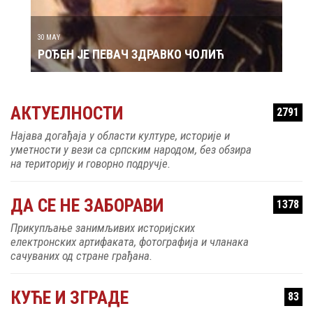
30 MAY
РОЂЕН ЈЕ ПЕВАЧ ЗДРАВКО ЧОЛИЋ
АКТУЕЛНОСТИ
2791
Најава догађаја у области културе, историје и
уметности у вези са српским народом, без обзира
на територију и говорно подручје.
ДА СЕ НЕ ЗАБОРАВИ
1378
Прикупљање занимљивих историјских
електронских артифаката, фотографија и чланака
сачуваних од стране грађана.
КУЋЕ И ЗГРАДЕ
83