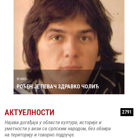
29 MAY
РОЂ
30 MAY
РОЂЕН ЈЕ ПЕВАЧ ЗДРАВКО ЧОЛИЋ
АКТУЕЛНОСТИ
2791
Најава догађаја у области културе, историје и
уметности у вези са српским народом, без обзира
на територију и говорно подручје.