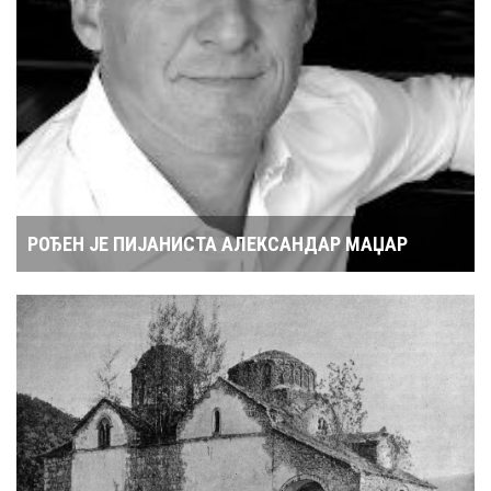
РОЂЕН ЈЕ ПИЈАНИСТА АЛЕКСАНДАР МАЏАР