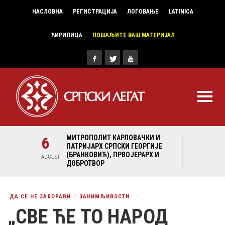
НАСЛОВНА
РЕГИСТРАЦИЈА
ЛОГОВАЊЕ
LATINICA
ЋИРИЛИЦА
ПОШАЉИТЕ ВАШ МАТЕРИЈАЛ
И И
6
МИТРОПОЛИТ КАРЛОВАЧКИ И
6
МИТ
ГИЈЕ
ПАТРИЈАРХ СРПСКИ ГЕОРГИЈЕ
ПАТ
Х И
(БРАНКОВИЋ), ПРВОЈЕРАРХ И
(БР
AUGUST
AUGUST
ДОБРОТВОР
ДО
ДА СЕ НЕ ЗАБОРАВИ
ЗАНИМЉИВОСТИ
„СВЕ ЋЕ ТО НАРОД