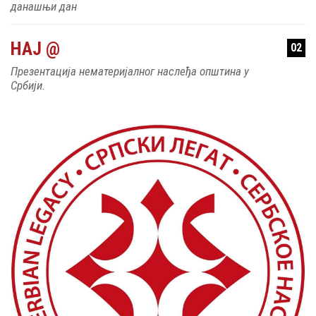
данашњи дан
НАЈ @
02
Презентација нематеријалног наслеђа општина у
Србији.