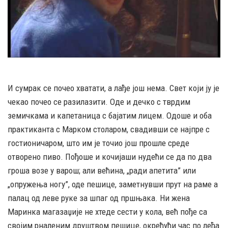
И сумрак се почео хватати, а лађе још нема. Свет који ју је
чекао почео се разилазити. Оде и дечко с тврдим
земичкама и капетаница с бајатим лицем. Одоше и оба
практиканта с Марком столаром, свадивши се најпре с
гостионичаром, што им је точио још прошле среде
отворено пиво. Пођоше и кочијаши нудећи се да по два
гроша возе у варош; али већина, „ради апетита” или
„опружења ногу”, оде пешице, заметнувши прут на раме а
палац од леве руке за шпаг од пршњака. Ни жена
Маринка магазаџије не хтеде сести у кола, већ пође са
својим рналеним друштвом пешице, окрећући час по леђа