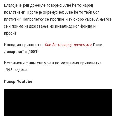
Благоје је још донекле говорио: „Све ће то народ
позлатити!” После је окренуо на: „Све ће то теби бог
платити!” Напослетку се пропије и ту скоро умре. А његов
син прима издржавање из инвалидског фонда и —
проси!
Извод из приповетке
Све ће то народ позлатити
Лазе
Лазаревића
(1881).
Истоимени филм снимљен по мотивима приповетке
1995. године.
Извор:
Youtube