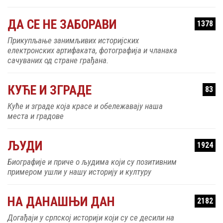
ДА СЕ НЕ ЗАБОРАВИ
1378
Прикупљање занимљивих историјских
електронских артифаката, фотографија и чланака
сачуваних од стране грађана.
КУЋЕ И ЗГРАДЕ
83
Куће и зграде која красе и обележавају наша
места и градове
ЉУДИ
1924
Биографије и приче о људима који су позитивним
примером ушли у нашу историју и културу
НА ДАНАШЊИ ДАН
2182
Догађаји у српској историји који су се десили на