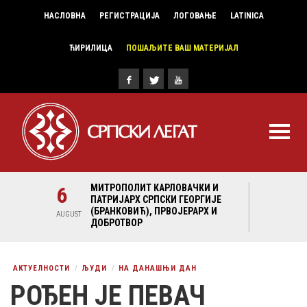
НАСЛОВНА
РЕГИСТРАЦИЈА
ЛОГОВАЊЕ
LATINICA
ЋИРИЛИЦА
ПОШАЉИТЕ ВАШ МАТЕРИЈАЛ
И И
6
МИТРОПОЛИТ КАРЛОВАЧКИ И
6
МИ
ГИЈЕ
ПАТРИЈАРХ СРПСКИ ГЕОРГИЈЕ
ПА
Х И
(БРАНКОВИЋ), ПРВОЈЕРАРХ И
(Б
AUGUST
AUGUST
ДОБРОТВОР
ДО
АКТУЕЛНОСТИ
ЉУДИ
НА ДАНАШЊИ ДАН
РОЂЕН ЈЕ ПЕВАЧ