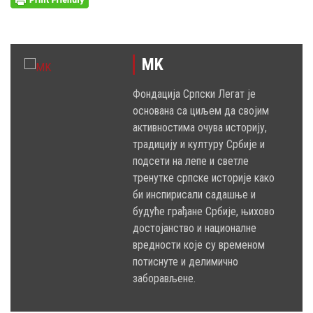
MK
Фондација Српски Легат је
основана са циљем да својим
активностима очува историју,
традицију и културу Србије и
подсети на лепе и светле
тренутке српске историје како
би инспирисали садашње и
будуће грађане Србије, њихово
достојанство и националне
вредности које су временом
потиснуте и делимично
заборављене.