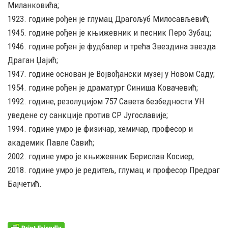
Миланковића;
1923. године рођен је глумац Драгољуб Милосављевић;
1945. године рођен је књижевник и песник Перо Зубац;
1946. године рођен је фудбалер и трећа Звездина звезда
Драган Џајић;
1947. године основан је Војвођански музеј у Новом Саду;
1954. године рођен је драматург Синиша Ковачевић;
1992. године, резолуцијом 757 Савета безбедности УН
уведене су санкције против СР Југославије;
1994. године умро је физичар, хемичар, професор и
академик Павле Савић;
2002. године умро је књижевник Берислав Косиер;
2018. године умро је редитељ, глумац и професор Предраг
Бајчетић.