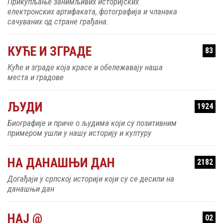
Прикупљање занимљивих историјских
електронских артифаката, фотографија и чланака
сачуваних од стране грађана.
КУЋЕ И ЗГРАДЕ
83
Куће и зграде која красе и обележавају наша
места и градове
ЉУДИ
1924
Биографије и приче о људима који су позитивним
примером ушли у нашу историју и културу
НА ДАНАШЊИ ДАН
2182
Догађаји у српској историји који су се десили на
данашњи дан
НАЈ @
02