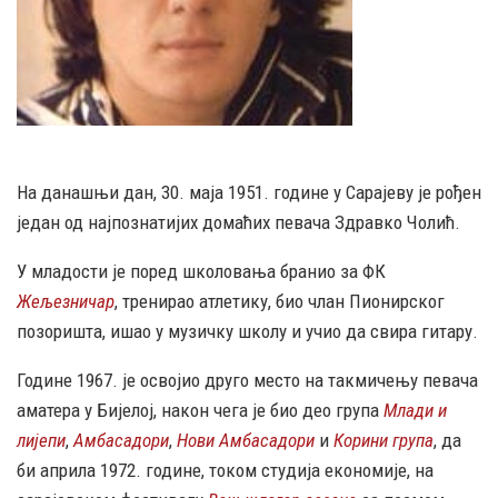
На данашњи дан, 30. маја 1951. године у Сарајеву је рођен
један од најпознатијих домаћих певача Здравко Чолић.
У младости је поред школовања бранио за ФК
Жељезничар
, тренирао атлетику, био члан Пионирског
позоришта, ишао у музичку школу и учио да свира гитару.
Године 1967. је освојио друго место на такмичењу певача
аматера у Бијелој, након чега је био део група
Млади и
лијепи
,
Амбасадори
,
Нови Амбасадори
и
Корини група
, да
би априла 1972. године, током студија економије, на