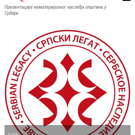
Презентација нематеријалног наслеђа општина у
Србији.
10 JULY