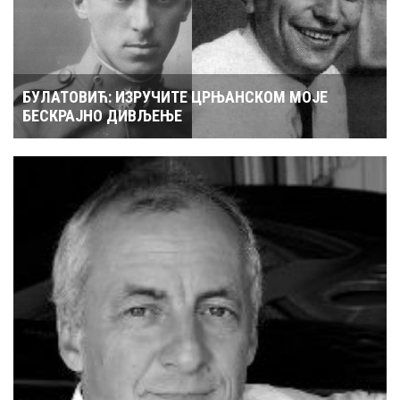
БУЛАТОВИЋ: ИЗРУЧИТЕ ЦРЊАНСКОМ МОЈЕ
БЕСКРАЈНО ДИВЉЕЊЕ