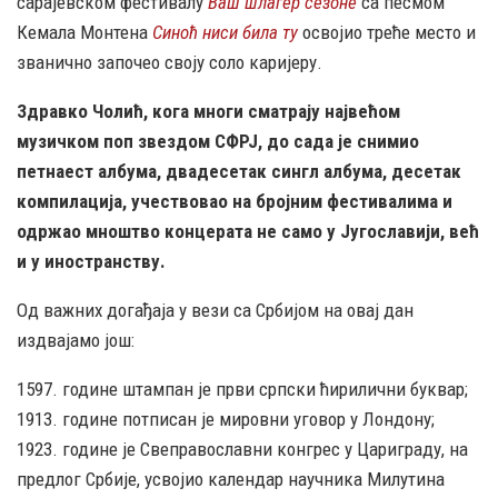
сарајевском фестивалу
Ваш шлагер сезоне
са песмом
Кемала Монтена
Синоћ ниси била ту
освојио треће место и
званично започео своју соло каријеру.
Здравко Чолић, кога многи сматрају највећом
музичком поп звездом СФРЈ, до сада је снимио
петнаест албума, двадесетак сингл албума, десетак
компилација, учествовао на бројним фестивалима и
одржао мноштво концерата не само у Југославији, већ
и у иностранству.
Од важних догађаја у вези са Србијом на овај дан
издвајамо још:
1597. године штампан је први српски ћирилични буквар;
1913. године потписан је мировни уговор у Лондону;
1923. године је Свеправославни конгрес у Цариграду, на
предлог Србије, усвојио календар научника Милутина