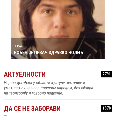
29 MAY
РОЂ
30 MAY
РОЂЕН ЈЕ ПЕВАЧ ЗДРАВКО ЧОЛИЋ
АКТУЕЛНОСТИ
2791
Најава догађаја у области културе, историје и
уметности у вези са српским народом, без обзира
на територију и говорно подручје.
ДА СЕ НЕ ЗАБОРАВИ
1378