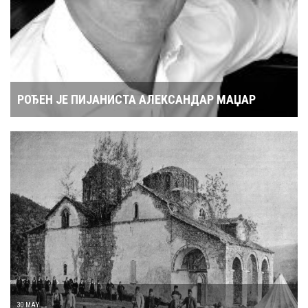
РОЂЕН ЈЕ ПИЈАНИСТА АЛЕКСАНДАР МАЏАР
30 MAY