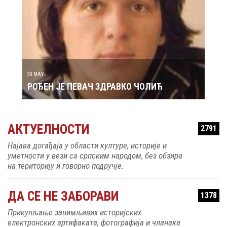
29 MAY
РОЂ
30 MAY
РОЂЕН ЈЕ ПЕВАЧ ЗДРАВКО ЧОЛИЋ
АКТУЕЛНОСТИ
2791
Најава догађаја у области културе, историје и
уметности у вези са српским народом, без обзира
на територију и говорно подручје.
ДА СЕ НЕ ЗАБОРАВИ
1378
Прикупљање занимљивих историјских
електронских артифаката, фотографија и чланака