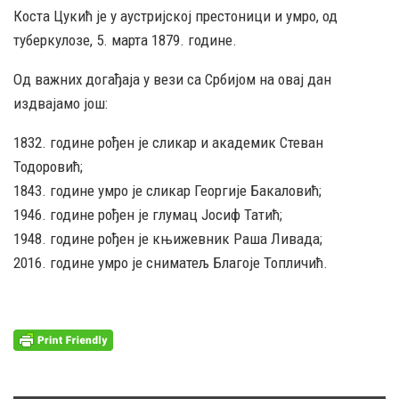
Коста Цукић је у аустријској престоници и умро, од
туберкулозе, 5. марта 1879. године.
Од важних догађаја у вези са Србијом на овај дан
издвајамо још:
1832. године рођен је сликар и академик Стеван
Тодоровић;
1843. године умро је сликар Георгије Бакаловић;
1946. године рођен је глумац Јосиф Татић;
1948. године рођен је књижевник Раша Ливада;
2016. године умро је сниматељ Благоје Топличић.