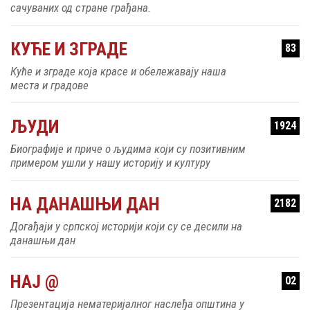
сачуваних од стране грађана.
КУЋЕ И ЗГРАДЕ
83
Куће и зграде која красе и обележавају наша
места и градове
ЉУДИ
1924
Биографије и приче о људима који су позитивним
примером ушли у нашу историју и културу
НА ДАНАШЊИ ДАН
2182
Догађаји у српској историји који су се десили на
данашњи дан
НАЈ @
02
Презентација нематеријалног наслеђа општина у