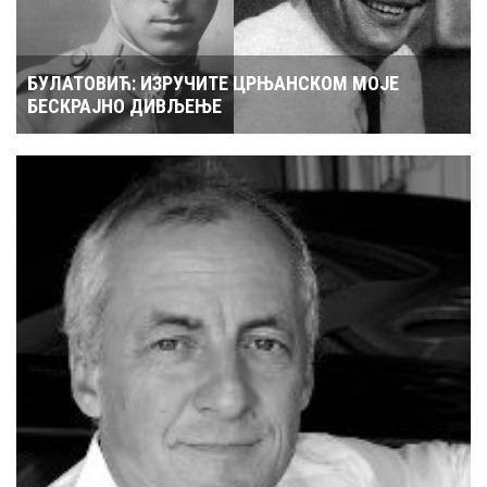
БУЛАТОВИЋ: ИЗРУЧИТЕ ЦРЊАНСКОМ МОЈЕ
БЕСКРАЈНО ДИВЉЕЊЕ