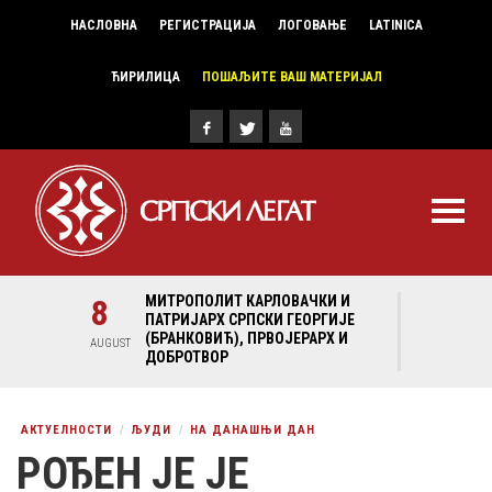
НАСЛОВНА
РЕГИСТРАЦИЈА
ЛОГОВАЊЕ
LATINICA
ЋИРИЛИЦА
ПОШАЉИТЕ ВАШ МАТЕРИЈАЛ
И И
8
МИТРОПОЛИТ КАРЛОВАЧКИ И
8
МИ
ГИЈЕ
ПАТРИЈАРХ СРПСКИ ГЕОРГИЈЕ
ПА
Х И
(БРАНКОВИЋ), ПРВОЈЕРАРХ И
(Б
AUGUST
AUGUST
ДОБРОТВОР
ДО
АКТУЕЛНОСТИ
ЉУДИ
НА ДАНАШЊИ ДАН
РОЂЕН ЈЕ ЈЕ