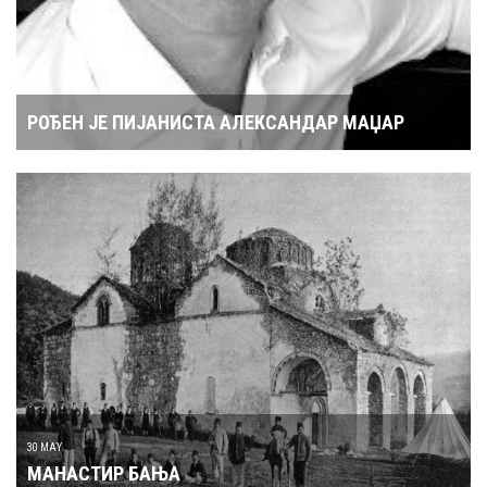
РОЂЕН ЈЕ ПИЈАНИСТА АЛЕКСАНДАР МАЏАР
30 MAY
МАНАСТИР БАЊА