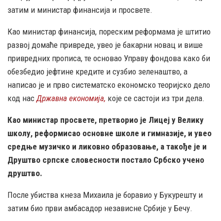
затим и министар финансија и просвете.
Као министар финансија, пореским реформама је штитио
развој домаће привреде, увео је бакарни новац и више
привредних прописа, те основао Управу фондова како би
обезбедио јефтине кредите и сузбио зеленаштво, а
написао је и прво систематско економско теоријско дело
код нас
Државна економија,
које се састоји из три дела.
Као министар просвете, претворио је Лицеј у Велику
школу, реформисао основне школе и гимназије, и увео
средње музичко и ликовно образовање, а такође је и
Друштво српске словесности постало Србско учено
друштво.
После убиства кнеза Михаила je боравио у Букурешту и
затим био први амбасадор независне Србије у Бечу.