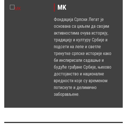
MK
Фондација Српски Легат је
основана са циљем да својим
активностима очува историју,
традицију и културу Србије и
подсети на лепе и светле
тренутке српске историје како
би инспирисали садашње и
будуће грађане Србије, њихово
достојанство и националне
вредности које су временом
потиснуте и делимично
заборављене.