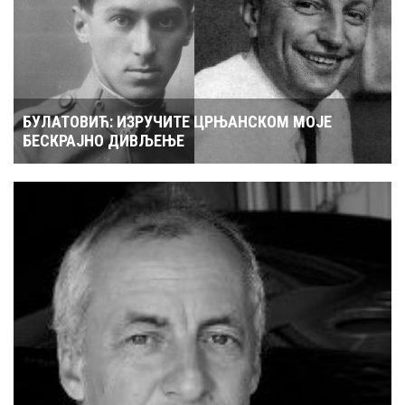
БУЛАТОВИЋ: ИЗРУЧИТЕ ЦРЊАНСКОМ МОЈЕ
БЕСКРАЈНО ДИВЉЕЊЕ