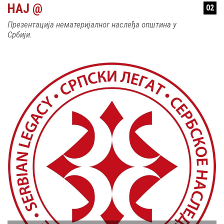
НАЈ @
02
Презентација нематеријалног наслеђа општина у
Србији.