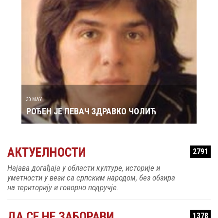
29 MAY
РОЂ
30 MAY
РОЂЕН ЈЕ ПЕВАЧ ЗДРАВКО ЧОЛИЋ
АКТУЕЛНОСТИ
2791
Најава догађаја у области културе, историје и
уметности у вези са српским народом, без обзира
на територију и говорно подручје.
ДА СЕ НЕ ЗАБОРАВИ
1378