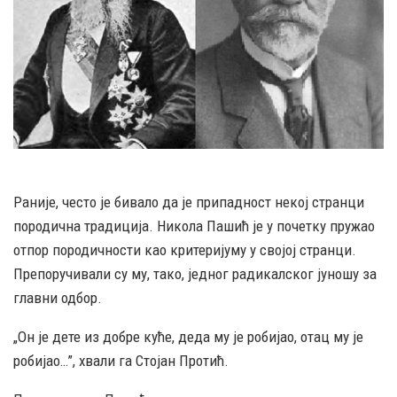
Раније, често је бивало да је припадност некој странци
породична традиција. Никола Пашић је у почетку пружао
отпор породичности као критеријуму у својој странци.
Препоручивали су му, тако, једног радикалског јуношу за
главни одбор.
„Он је дете из добре куће, деда му је робијао, отац му је
робијао…”, хвали га Стојан Протић.