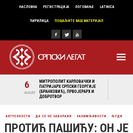
НАСЛОВНА
РЕГИСТРАЦИЈА
ЛОГОВАЊЕ
LATINICA
ЋИРИЛИЦА
ПОШАЉИТЕ ВАШ МАТЕРИЈАЛ
И И
6
МИТРОПОЛИТ КАРЛОВАЧКИ И
6
МИ
ГИЈЕ
ПАТРИЈАРХ СРПСКИ ГЕОРГИЈЕ
ПА
Х И
(БРАНКОВИЋ), ПРВОЈЕРАРХ И
(Б
AUGUST
AUGUST
ДОБРОТВОР
ДО
АКТУЕЛНОСТИ
ДА СЕ НЕ ЗАБОРАВИ
ЗАНИМЉИВОСТИ
ЉУДИ
ПРОТИЋ ПАШИЋУ: ОН ЈЕ