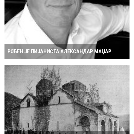
РОЂЕН ЈЕ ПИЈАНИСТА АЛЕКСАНДАР МАЏАР