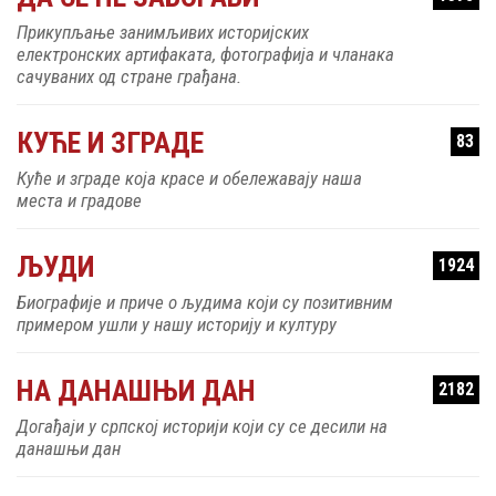
Прикупљање занимљивих историјских
електронских артифаката, фотографија и чланака
сачуваних од стране грађана.
КУЋЕ И ЗГРАДЕ
83
Куће и зграде која красе и обележавају наша
места и градове
ЉУДИ
1924
Биографије и приче о људима који су позитивним
примером ушли у нашу историју и културу
НА ДАНАШЊИ ДАН
2182
Догађаји у српској историји који су се десили на
данашњи дан