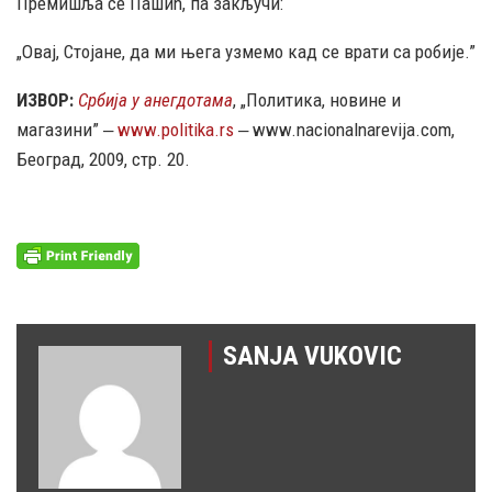
Премишља се Пашић, па закључи:
„Овај, Стојане, да ми њега узмемо кад се врати са робије.”
ИЗВОР:
Србија у анегдотама
, „Политика, новине и
магазини” ‒
www.politika.rs
‒ www.nacionalnarevija.com,
Београд, 2009, стр. 20.
SANJA VUKOVIC