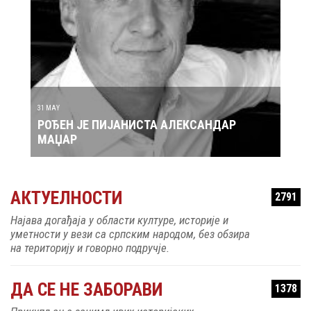
29 MAY
РОЂ
30 MAY
РОЂЕН ЈЕ ПЕВАЧ ЗДРАВКО ЧОЛИЋ
АКТУЕЛНОСТИ
2791
Најава догађаја у области културе, историје и
уметности у вези са српским народом, без обзира
на територију и говорно подручје.
ДА СЕ НЕ ЗАБОРАВИ
1378
Прикупљање занимљивих историјских