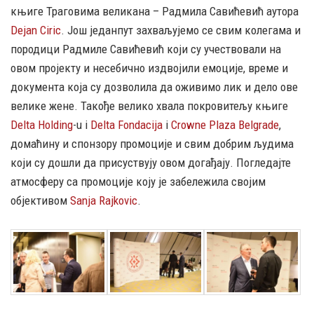
књиге Траговима великана – Радмила Савићевић аутора
Dejan Ciric
. Још једанпут захваљујемо се свим колегама и
породици Радмиле Савићевић који су учествовали на
овом пројекту и несебично издвојили емоције, време и
документа која су дозволила да оживимо лик и дело ове
велике жене. Такође велико хвала покровитељу књиге
Delta Holding
-u i
Delta Fondacija
i
Crowne Plaza Belgrade
,
домаћину и спонзору промоције и свим добрим људима
који су дошли да присуствују овом догађају. Погледајте
атмосферу са промоције коју је забележила својим
објективом
Sanja Rajkovic
.