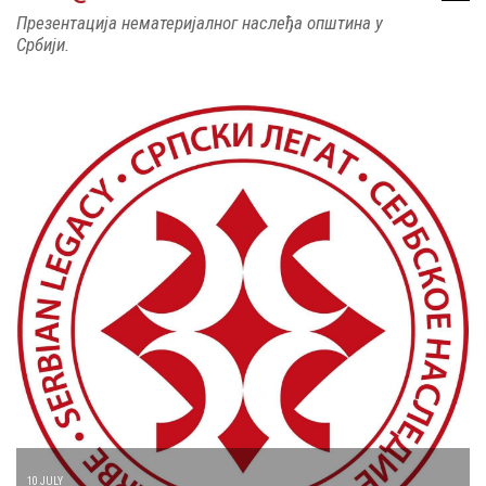
Презентација нематеријалног наслеђа општина у
Србији.
10 JULY