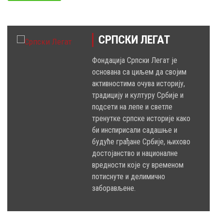
СРПСКИ ЛЕГАТ
Фондација Српски Легат је
основана са циљем да својим
активностима очува историју,
традицију и културу Србије и
подсети на лепе и светле
тренутке српске историје како
би инспирисали садашње и
будуће грађане Србије, њихово
достојанство и националне
вредности које су временом
потиснуте и делимично
заборављене.