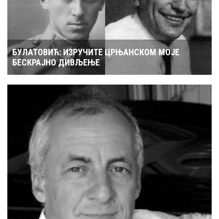
БУЛАТОВИЋ: ИЗРУЧИТЕ ЦРЊАНСКОМ МОЈЕ
БЕСКРАЈНО ДИВЉЕЊЕ