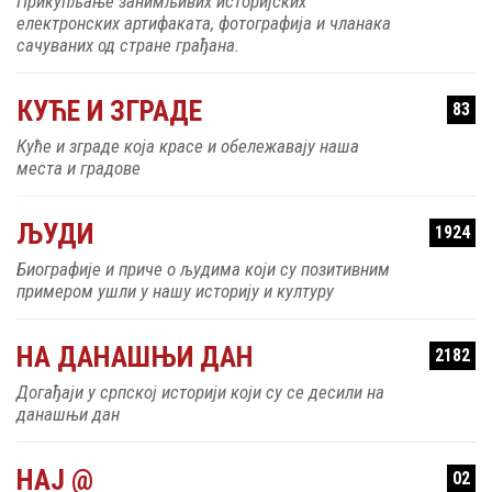
електронских артифаката, фотографија и чланака
сачуваних од стране грађана.
КУЋЕ И ЗГРАДЕ
83
Куће и зграде која красе и обележавају наша
места и градове
ЉУДИ
1924
Биографије и приче о људима који су позитивним
примером ушли у нашу историју и културу
НА ДАНАШЊИ ДАН
2182
Догађаји у српској историји који су се десили на
данашњи дан
НАЈ @
02