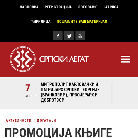
НАСЛОВНА
РЕГИСТРАЦИЈА
ЛОГОВАЊЕ
LATINICA
ЋИРИЛИЦА
ПОШАЉИТЕ ВАШ МАТЕРИЈАЛ
И И
7
МИТРОПОЛИТ КАРЛОВАЧКИ И
7
МИ
ГИЈЕ
ПАТРИЈАРХ СРПСКИ ГЕОРГИЈЕ
ПА
Х И
(БРАНКОВИЋ), ПРВОЈЕРАРХ И
(Б
AUGUST
AUGUST
ДОБРОТВОР
ДО
АКТУЕЛНОСТИ
ДОГАЂАЈИ
ПРОМОЦИЈА КЊИГЕ