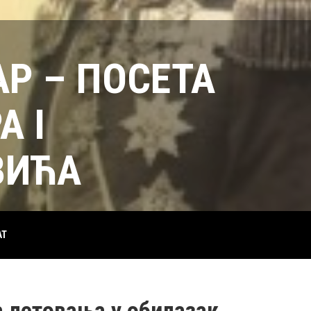
Р – ПОСЕТА
А I
ВИЋА
АТ
а летовања у обилазак