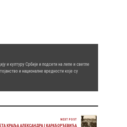
ју и културу Србије и подсети на лепе и светле
тојанство и националне вредности које су
NEXT POST
ЕТА КРАЉА АЛЕКСАНДРА I КАРАЂОРЂЕВИЋА