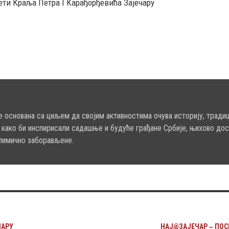
ти Краља Петра I Карађорђевића Зајечару
е основана са циљем да својим активностима очува историју, традици
 како би инспирисали садашње и будуће грађане Србије, њихово дос
лимично заборављене.
ЧАРУ
НАЈ@ЗАЈЕЧАР ‒ ПОС