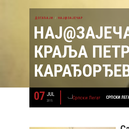
ДОГАЂАЈИ
НАЈ@ЗАЈЕЧАР
НАЈ@ЗАЈЕЧА
КРАЉА ПЕТР
КАРАЂОРЂЕ
07
JUL
СРПСКИ ЛЕГ
2015
С