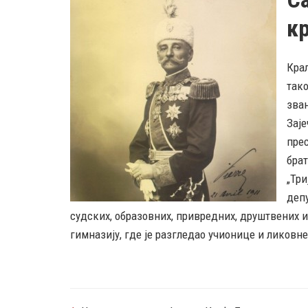
к
Краљ
тако
зван
Заје
прес
брат
„Три
депу
судских, образовних, привредних, друштвених и 
гимназију, где је разгледао учионице и ликовн