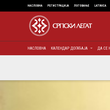
НАСЛОВНА
РЕГИСТРАЦИЈА
ЛОГОВАЊЕ
LATINICA
НАСЛОВНА
КАЛЕНДАР ДОГАЂАЈА
ДА СЕ 
9
МИТРОПОЛИТ КАРЛОВАЧК
ПАТРИЈАРХ СРПСКИ ГЕОР
(БРАНКОВИЋ), ПРВОЈЕРАР
AUGUST
ДОБРОТВОР