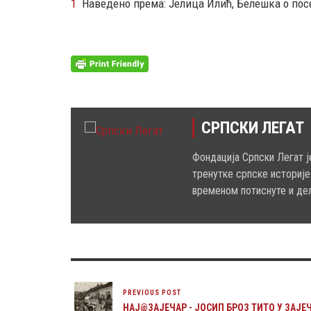
1
Наведено према: Јелица Илић, Белешка о посе
СРПСКИ ЛЕГАТ
Фондација Српски Легат ј
тренутке српске историје
временом потиснуте и де
PREVIOUS POST
НАЈ@ЗАЈЕЧАР - ЈОСИП БРОЗ ТИТО У ЗАЈЕ