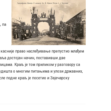
, па
е касније право наслеђивање препустио млађем
раља достојан начин, поставивши две
лицама. Краљ је том приликом у разговору са
гледишта о многим питањима и улози државних,
сле подне краљ је посетио и Зајечарску