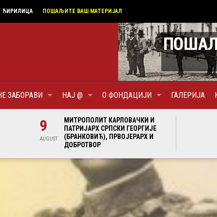
ЋИРИЛИЦА
ПОШАЉИТЕ ВАШ МАТЕРИЈАЛ
НЕ ЗАБОРАВИ
НАЈ @
О ФОНДАЦИЈИ
ГАЛЕРИЈА
И И
9
МИТРОПОЛИТ КАРЛОВАЧКИ И
9
МИ
ГИЈЕ
ПАТРИЈАРХ СРПСКИ ГЕОРГИЈЕ
ПА
Х И
(БРАНКОВИЋ), ПРВОЈЕРАРХ И
(Б
AUGUST
AUGUST
ДОБРОТВОР
ДО