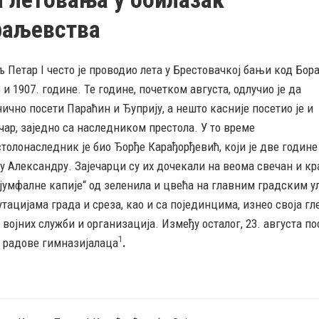
раљевства
 Петар I често је проводио лета у Брестовачкој бањи код Бора
 и 1907. године. Те године, почетком августа, одлучио је да
ично посети Параћин и Ђуприју, а нешто касније посетио је и
чар, заједно са наследником престола. У то време
толонаследник је био Ђорђе Карађорђевић, који је две годин
у Александру. Зајечарци су их дочекали на веома свечан и к
јумфалне капије“ од зеленила и цвећа на главним градским у
тацијама града и среза, као и са појединцима, изнео своја 
војних служби и организација. Између осталог, 23. августа по
1
е радове гимназијалаца
.