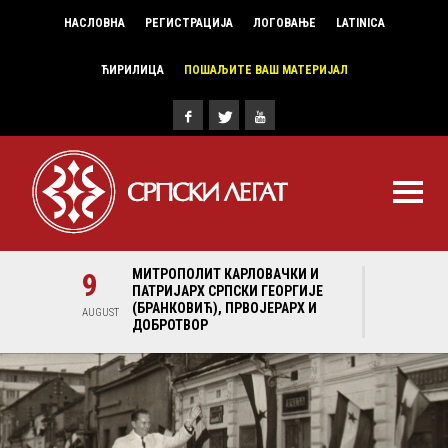
НАСЛОВНА
РЕГИСТРАЦИЈА
ЛОГОВАЊЕ
LATINICA
ЋИРИЛИЦА
ПОШАЉИТЕ ВАШ МАТЕРИЈАЛ
И И
9
МИТРОПОЛИТ КАРЛОВАЧКИ И
9
МИ
ГИЈЕ
ПАТРИЈАРХ СРПСКИ ГЕОРГИЈЕ
ПА
Х И
(БРАНКОВИЋ), ПРВОЈЕРАРХ И
(Б
AUGUST
AUGUST
ДОБРОТВОР
ДО