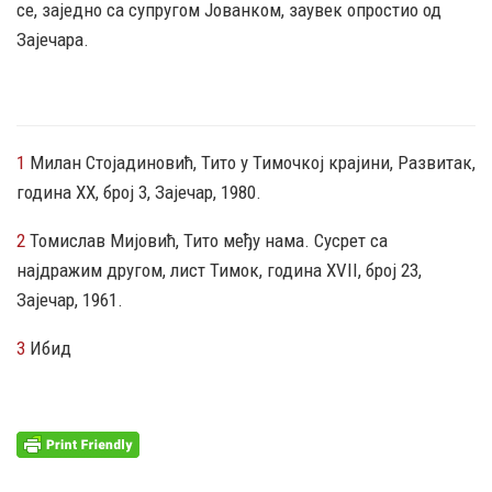
се, заједно са супругом Јованком, заувек опростио од
Зајечара.
1
Милан Стојадиновић, Тито у Тимочкој крајини, Развитак,
година XX, број 3, Зајечар, 1980.
2
Томислав Мијовић, Тито међу нама. Сусрет са
најдражим другом, лист Тимок, година XVII, број 23,
Зајечар, 1961.
3
Ибид