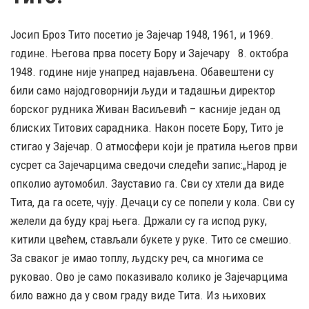
Јосип Броз Тито посетио је Зајечар 1948, 1961, и 1969.
године. Његова прва посету Бору и Зајечару
8. октобра
1948. године није унапред најављена. Обавештени су
били само најодговорнији људи и тадашњи директор
борског рудника Живан Васиљевић – касније један од
блиских Титових сарадника. Након посете Бору, Тито је
стигао у Зајечар. О атмосфери који је пратила његов први
сусрет са Зајечарцима сведочи следећи запис:„Народ је
опколио аутомобил. Зауставио га. Сви су хтели да виде
Тита, да га осете, чују. Дечаци су се попели у кола. Сви су
желели да буду крај њега. Држали су га испод руку,
китили цвећем, стављали букете у руке. Тито се смешио.
За сваког је имао топлу, људску реч, са многима се
руковао. Ово је само показивало колико је Зајечарцима
било важно да у свом граду виде Тита. Из њихових