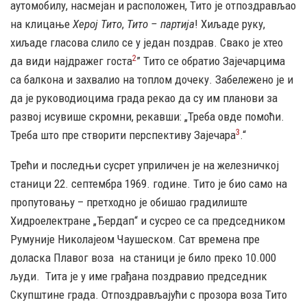
аутомобилу, насмејан и расположен, Тито је отпоздрављао
на клицање
Херој Тито
,
Тито – партија
! Хиљаде руку,
хиљаде гласова слило се у један поздрав. Свако је хтео
2
да види најдражег госта
” Тито се обратио Зајечарцима
са балкона и захвалио на топлом дочеку. Забележено је и
да је руководиоцима града рекао да су им планови за
развој исувише скромни, рекавши: „Треба овде помоћи.
3
Треба што пре створити перспективу Зајечара
.“
Трећи и последњи сусрет уприличен је на железничкој
станици 22. септембра 1969. године. Тито је био само на
пропутовању – претходно је обишао градилиште
Хидроелектране „Ђердап“ и сусрео се са председником
Румуније Николајеом Чаушеском. Сат времена пре
доласка Плавог воза
на станици је било преко 10.000
људи.
Тита је у име грађана поздравио председник
Скупштине града. Отпоздрављајући с прозора воза Тито