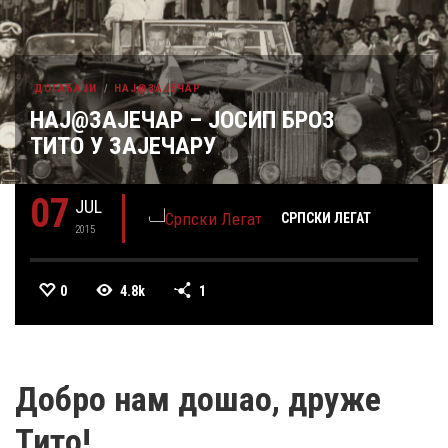
ДОГАЂАЈИ
НАЈ@ЗАЈЕЧАР
НАЈ@ЗАЈЕЧАР – ЈОСИП БРОЗ
ТИТО У ЗАЈЕЧАРУ
07
JUL
СРПСКИ ЛЕГАТ
2015
0
4.8k
1
Добро нам дошао, друже
Тито!