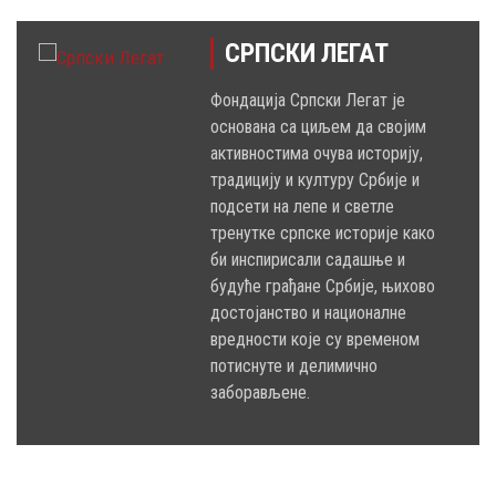
СРПСКИ ЛЕГАТ
Фондација Српски Легат је
основана са циљем да својим
активностима очува историју,
традицију и културу Србије и
подсети на лепе и светле
тренутке српске историје како
би инспирисали садашње и
будуће грађане Србије, њихово
достојанство и националне
вредности које су временом
потиснуте и делимично
заборављене.