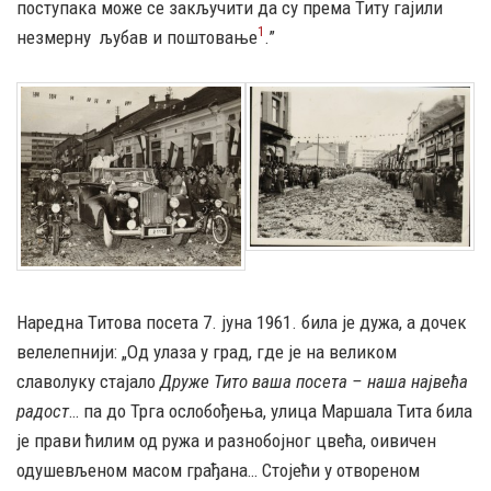
поступака може се закључити да су према Титу гајили
1
незмерну
љубав и поштовање
.”
Наредна Титова посета 7. јуна 1961. била је дужа, а дочек
велелепнији: „Од улаза у град, где је на великом
славолуку стајало
Друже Тито ваша посета – наша највећа
радост
… па до Трга ослобођења, улица Маршала Тита била
је прави ћилим од ружа и разнобојног цвећа, оивичен
одушевљеном масом грађана… Стојећи у отвореном