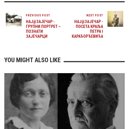
PREVIOUS POST
NEXT POST
НАЈ@ЗАЈЕЧАР -
НАЈ@ЗАЈЕЧАР -
ГРУПНИ ПОРТРЕТ –
ПОСЕТА КРАЉА
ПОЗНАТИ
ПЕТРА I
ЗАЈЕЧАРЦИ
КАРАЂОРЂЕВИЋА
YOU MIGHT ALSO LIKE