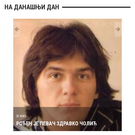
НА ДАНАШЊИ ДАН
29 MAY
РОЂ
30 MAY
РОЂЕН ЈЕ ПЕВАЧ ЗДРАВКО ЧОЛИЋ