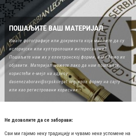
ПОШАЉИТЕ ВАШ МАТЕРИЈАЛ
Имате фотографије или документа која мислите да су
историјски или културолошки интересантни?
Пошаљите нам их у електронској форми, а ми ћемо их
објавити. Материјал можете лако да нам пошаљете,
користећи е-мејл на адресу:
dasenezaboravi@srpskilegat.org, кроз форму на сајту
или као регистровани корисник.
Не дозволите да се заборави:
Сви ми гајимо неку традицију и чувамо неке успомене на