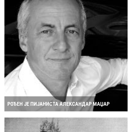
РОЂЕН ЈЕ ПИЈАНИСТА АЛЕКСАНДАР МАЏАР