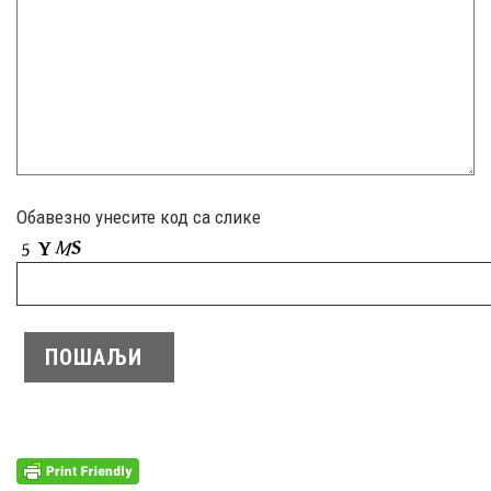
Обавезно унесите код са слике