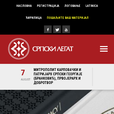
НАСЛОВНА
РЕГИСТРАЦИЈА
ЛОГОВАЊЕ
LATINICA
ЋИРИЛИЦА
ПОШАЉИТЕ ВАШ МАТЕРИЈАЛ
И И
7
МИТРОПОЛИТ КАРЛОВАЧКИ И
7
МИ
ГИЈЕ
ПАТРИЈАРХ СРПСКИ ГЕОРГИЈЕ
ПА
Х И
(БРАНКОВИЋ), ПРВОЈЕРАРХ И
(Б
AUGUST
AUGUST
ДОБРОТВОР
ДО