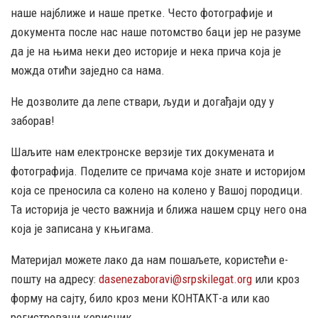
наше најближе и наше претке. Често фотографије и
документа после нас наше потомство баци јер не разуме
да је на њима неки део историје и нека прича која је
можда отићи заједно са нама.
Не дозволите да лепе ствари, људи и догађаји оду у
заборав!
Шаљите нам електронске верзије тих докумената и
фотографија. Поделите се причама које знате и историјом
која се преносила са колено на колено у Вашој породици.
Та историја је често важнија и ближа нашем срцу него она
која је записана у књигама.
Материјал можете лако да нам пошаљете, користећи е-
пошту на адресу:
dasenezaboravi@srpskilegat.org
или кроз
форму на сајту, било кроз мени КОНТАКТ-а или као
регистровани корисник.