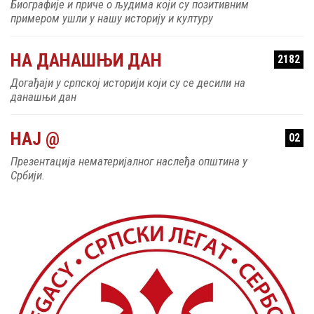
Биографије и приче о људима који су позитивним
примером ушли у нашу историју и културу
НА ДАНАШЊИ ДАН
2182
Догађаји у српској историји који су се десили на
данашњи дан
НАЈ @
02
Презентација нематеријалног наслеђа општина у
Србији.