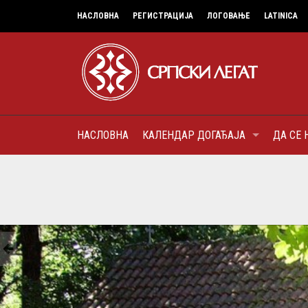
НАСЛОВНА
РЕГИСТРАЦИЈА
ЛОГОВАЊЕ
LATINICA
НАСЛОВНА
КАЛЕНДАР ДОГАЂАЈА
ДА СЕ 
9
МИТРОПОЛИТ КАРЛОВАЧК
ПАТРИЈАРХ СРПСКИ ГЕОР
(БРАНКОВИЋ), ПРВОЈЕРАР
AUGUST
ДОБРОТВОР