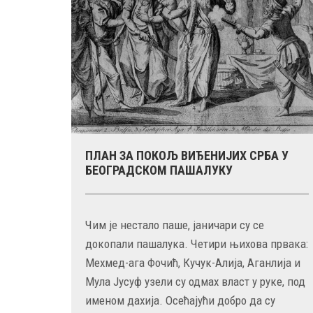
ПЛАН ЗА ПОКОЉ ВИЂЕНИЈИХ СРБА У
БЕОГРАДСКОМ ПАШАЛУКУ
Чим је нестало паше, јаничари су се
докопали пашалука. Четири њихова првака:
Мехмед-ага Фочић, Кучук-Алија, Аганлија и
25 MAY
УМРО ЈЕ ТЕОЛОГ, ИСТОРИЧАР И
Мула Јусуф узели су одмах власт у руке, под
АКАДЕМИК РАДОСЛАВ ГРУЈИЋ
именом дахија. Осећајући добро да су