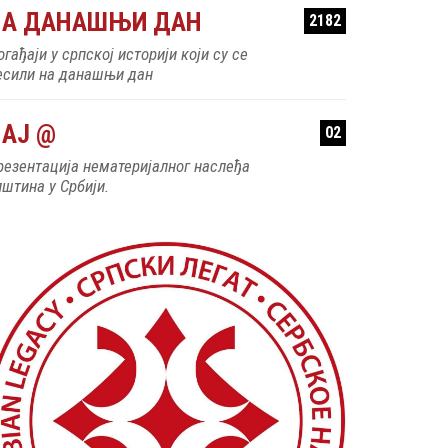
НА ДАНАШЊИ ДАН
2182
гађаји у српској историји који су се
есили на данашњи дан
АЈ @
02
резентација нематеријалног наслеђа
пштина у Србији.