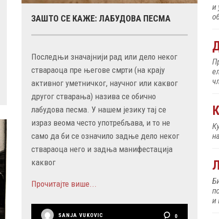
и
об
ЗАШТО СЕ КАЖЕ: ЛАБУДОВА ПЕСМА
Д
Последњи значајнији рад или дело неког
П
ствараоца пре његове смрти (на крају
е
ч
активног уметничког, научног или каквог
другог стварања) назива се обично
К
лабудова песма. У нашем језику тај се
израз веома често употребљава, и то не
К
н
само да би се означило задње дело неког
ствараоца него и задња манифестација
каквог
Б
Прочитајте више...
п
и
SANJA VUKOVIC
0