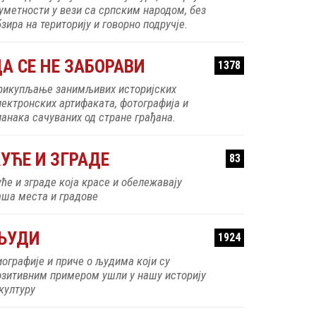
 уметности у вези са српским народом, без
зира на територију и говорно подручје.
А СЕ НЕ ЗАБОРАВИ
1378
рикупљање занимљивих историјских
лектронских артифаката, фотографија и
ланака сачуваних од стране грађана.
УЋЕ И ЗГРАДЕ
83
уће и зграде која красе и обележавају
аша места и градове
ЉУДИ
1924
иографије и приче о људима који су
озитивним примером ушли у нашу историју
 културу