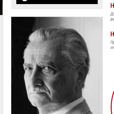
До
д
Н
П
о