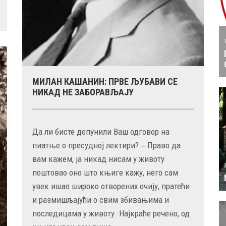
МИЛАН КАШАНИН: ПРВЕ ЉУБАВИ СЕ
НИКАД НЕ ЗАБОРАВЉАЈУ
Да ли бисте допунили Ваш одговор на
пиатње о пресудној лектири? ‒ Право да
вам кажем, ја никад нисам у животу
поштовао оно што књиге кажу, него сам
увек ишао широко отворених очију, пратећи
и размишљајући о свим збивањима и
последицама у животу. Најкраће речено, од