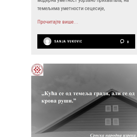
темељима уметности сецесије,
Прочитајте више...
SANJA VUKOVIC
0