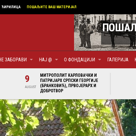
ЋИРИЛИЦА
ПОШАЉИТЕ ВАШ МАТЕРИЈАЛ
НЕ ЗАБОРАВИ
НАЈ @
О ФОНДАЦИЈИ
ГАЛЕРИЈА
И И
9
МИТРОПОЛИТ КАРЛОВАЧКИ И
9
МИ
ГИЈЕ
ПАТРИЈАРХ СРПСКИ ГЕОРГИЈЕ
ПА
Х И
(БРАНКОВИЋ), ПРВОЈЕРАРХ И
(Б
AUGUST
AUGUST
ДОБРОТВОР
ДО