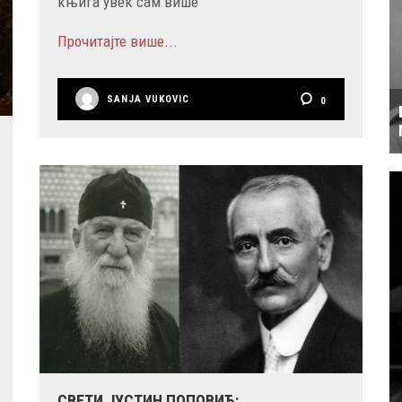
књига увек сам више
Прочитајте више...
SANJA VUKOVIC
0
СВЕТИ ЈУСТИН ПОПОВИЋ: