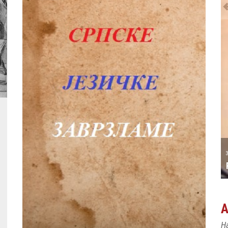
31 MAY
РОЂЕН ЈЕ ПИЈАНИСТА АЛЕКСАНДАР
МАЏАР
Н