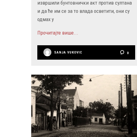
извршили бунтовнички акт против султана
и да ће им се за то влада осветити, они су
одмах у
Прочитајте више...
SANJA VUKOVIC
0