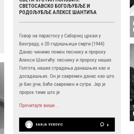
СВЕТОСАВСКО БОГОЉУБЉЕ И
РОДОЉУБЉЕ АЛЕКСЕ ШАНТИЋА
Говор на парастосу у Саборној цркви у
Београду, о 20-годишњици смрти (1944)
Данас чинимо помен песнику и пророку
Алекси Шантићу: песнику и пророку наших
Голгота, наших страдања данашњих као и
досадашњих. Он је савремен данас као што
је био јуче; биће савремен и сутра. Јер је
пророк тиме што је
Прочитајте више...
SANJA VUKOVIC
0