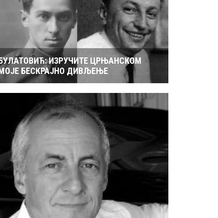
БУЛАТОВИЋ: ИЗРУЧИТЕ ЦРЊАНСКОМ
МОЈЕ БЕСКРАЈНО ДИВЉЕЊЕ