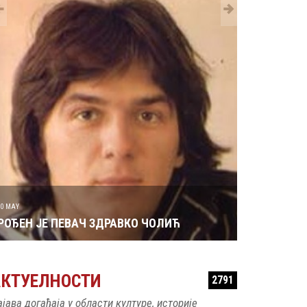
29 MAY
РОЂЕН ЈЕ 
30 MAY
РОЂЕН ЈЕ ПЕВАЧ ЗДРАВКО ЧОЛИЋ
АКТУЕЛНОСТИ
2791
ајава догађаја у области културе, историје