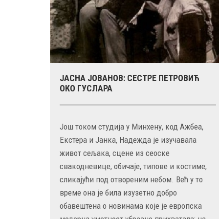
ЈАСНА ЈОВАНОВ: СЕСТРЕ ПЕТРОВИЋ
ОКО ГУСЛАРА
Још током студија у Минхену, код Ажбеа,
Екстера и Јанка, Надежда је изучавала
живот сељака, сцене из сеоске
свакодневице, обичаје, типове и костиме,
сликајући под отвореним небом. Већ у то
време она је била изузетно добро
обавештена о новинама које је европска
модерна уметност убрзано прихватала; на