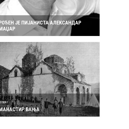
РОЂЕН ЈЕ ПИЈАНИСТА АЛЕКСАНДАР
МАЏАР
30 MAY
МАНАСТИР БАЊА