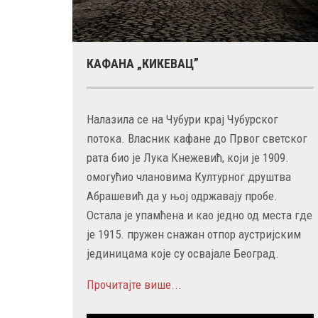
КАФАНА „КИКЕВАЦ”
Налазила се на Чубури крај Чубурског
потока. Власник кафане до Првог светског
рата био је Лука Кнежевић, који је 1909.
омогућио члановима Културног друштва
Абрашевић да у њој одржавају пробе.
Остала је упамћена и као једно од места где
је 1915. пружен снажан отпор аустријским
јединицама које су освајале Београд.
Прочитајте више...