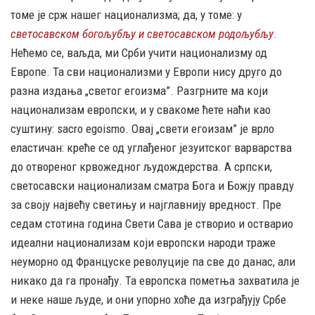
томе је срж нашег национализма; да, у томе: у
светосавском богољубљу и светосавском родољубљу
.
Нећемо се, ваљда, ми Срби учити национализму од
Европе. Та сви национализми у Европи нису друго до
разна издања „светог егоизма”. Разгрните ма који
национализам европски, и у свакоме ћете наћи као
суштину: sacro egoismo. Овај „свети егоизам” је врло
еластичан: креће се од углађеног језуитског варварства
до отвореног крвожедног људождерства. А српски,
светосавски национализам сматра Бога и Божју правду
за своју највећу светињу и најглавнију вредност. Пре
седам стотина година Свети Сава је створио и остварио
идеални национализам који европски народи траже
неуморно од Француске револуције па све до данас, али
никако да га пронађу. Та европска пометња захватила је
и неке наше људе, и они упорно хоће да изграђују Србе