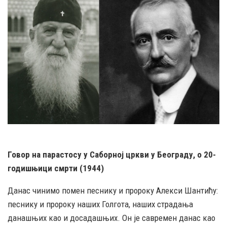
Говор на парастосу у Саборној цркви у Београду, о 20-
годишњици смрти (1944)
Данас чинимо помен песнику и пророку Алекси Шантићу:
песнику и пророку наших Голгота, наших страдања
данашњих као и досадашњих. Он је савремен данас као