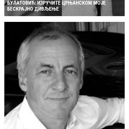
БУЛАТОВИЋ: ИЗРУЧИТЕ ЦРЊАНСКОМ МОЈЕ
БЕСКРАЈНО ДИВЉЕЊЕ