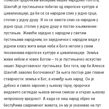
Понесен пророчким визијама наших народних Голгота,
Шантић је пустињачки побегао од европске културе и
цивилизације, да би се са народом слио у једно срце,
стопио у једну душу. И он се заиста слио са народом у
једно срце, стопио у једну душу и постао књижевник-
пустињак. Живећи заједно с народом у светим
пустињама народним, он заједнички с народом види у
једном класу жита више неба и Бога неголи у свим
тековинама европске културе и цивилизације. Земља
живи небом и човек Богом ‒ то је пустињачко искуство
нашег Херцеговачког пустињака. Без тога, зар би Алекса
Шантић заволео Богочовека? За њега постоје две главне
стварности: земља и Бог, а између њих народ. Он је
дубоко и смело заронио у њихову тајну, пророчки
видовито сагледао њихов вечни смисао и открио њихову
непролазну вредност. А када се наш народ обрео на
беспућима савременог живота, он му је указивао на пут