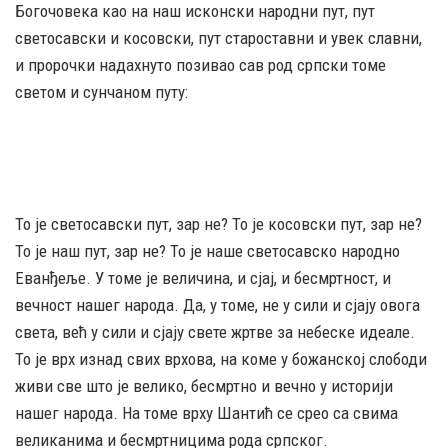
Богочовека као на наш исконски народни пут, пут
светосавски и косовски, пут староставни и увек славни,
и пророчки надахнуто позивао сав род српски томе
светом и сунчаном путу:
То је светосавски пут, зар не? То је косовски пут, зар не?
То је наш пут, зар не? То је наше светосавско народно
Еванђеље. У томе је величина, и сјај, и бесмртност, и
вечност нашег народа. Да, у томе, не у сили и сјају овога
света, већ у сили и сјају свете жртве за небеске идеале.
То је врх изнад свих врхова, на коме у божанској слободи
живи све што је велико, бесмртно и вечно у историји
нашег народа. На томе врху Шантић се срео са свима
великанима и бесмртницима рода српског.