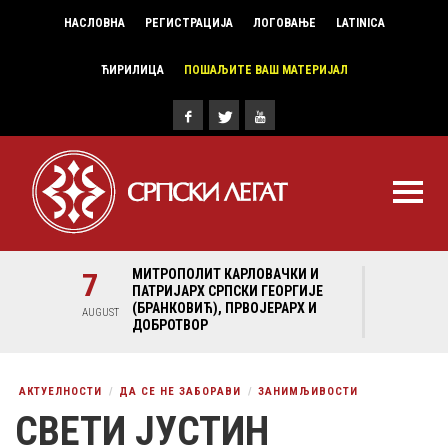
НАСЛОВНА
РЕГИСТРАЦИЈА
ЛОГОВАЊЕ
LATINICA
ЋИРИЛИЦА
ПОШАЉИТЕ ВАШ МАТЕРИЈАЛ
И И
7
МИТРОПОЛИТ КАРЛОВАЧКИ И
7
МИ
ГИЈЕ
ПАТРИЈАРХ СРПСКИ ГЕОРГИЈЕ
ПА
Х И
(БРАНКОВИЋ), ПРВОЈЕРАРХ И
(Б
AUGUST
AUGUST
ДОБРОТВОР
ДО
АКТУЕЛНОСТИ
ДА СЕ НЕ ЗАБОРАВИ
ЗАНИМЉИВОСТИ
СВЕТИ ЈУСТИН