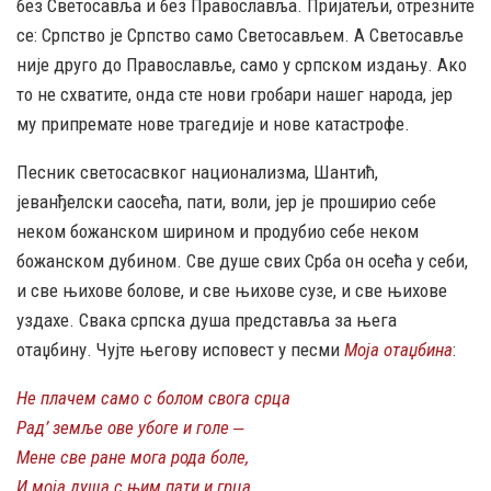
без Светосавља и без Православља. Пријатељи, отрезните
се: Српство је Српство само Светосављем. А Светосавље
није друго до Православље, само у српском издању. Ако
то не схватите, онда сте нови гробари нашег народа, јер
му припремате нове трагедије и нове катастрофе.
Песник светосасвког национализма, Шантић,
јеванђелски саосећа, пати, воли, јер је проширио себе
неком божанском ширином и продубио себе неком
божанском дубином. Све душе свих Срба он осећа у себи,
и све њихове болове, и све њихове сузе, и све њихове
уздахе. Свака српска душа представља за њега
отаџбину. Чујте његову исповест у песми
Моја отаџбина
:
Не плачем само с болом свога срца
Рад’ земље ове убоге и голе ‒
Мене све ране мога рода боле,
И моја душа с њим пати и грца.
..