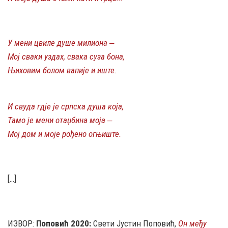
У мени цвиле душе милиона ‒
Мој сваки уздах, свака суза бона,
Њиховим болом вапије и иште.
И свуда гдје је српска душа која,
Тамо је мени отаџбина моја ‒
Мој дом и моје рођено огњиште.
[…]
ИЗВОР:
Поповић 2020:
Свети Јустин Поповић,
Он међу