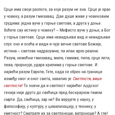
Срце има своје разлоге, за које разум не зна. Срце је орао
у човеку, а разум гмизавац. Две душе живе у човековим
грудима: једна вуче у горње светове, а друга у доње.
Хоћете сву истину о човеку? ‒ Мефисто вуче у доње, а Бог
у горње светове. Срце има невидљиви вид и невидљиви
слух: оно и осећа и види и чује вечне светове Божије,
истина ‒ светове надразумне, па ипак врло реалне.
Разум, немоћни гмизавац, мили, гамиже, пипа; срце лети,
пева, пророкује, удара крилима у горње светове. И
највећи разум Европе, Гете, када се обрео на граници
између овог и оног света, завапио је:
Светлости, више
светлости!
То значи да и светлост највећег људског
генија није друго до свећица пред бескрајном тамом
смрти. Да, свећица, зар не? Ви верујете у науку, у
философију, у културу, у цивилизацију, у технику, у
уметност? Сматрате их за светлоноше, ватроноше? А гле!