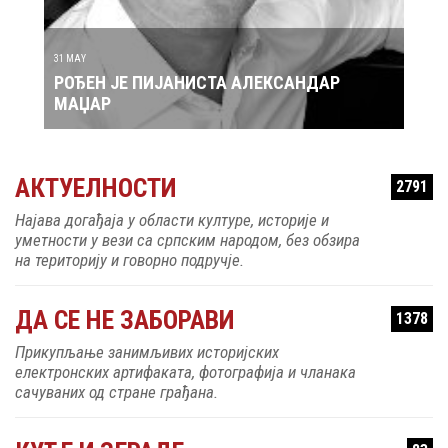
АТИЋ
31 MAY
30 MAY
РОЂЕН ЈЕ ПИЈАНИСТА АЛЕКСАНДАР
РОЂ
МАЏАР
АКТУЕЛНОСТИ
2791
Најава догађаја у области културе, историје и
уметности у вези са српским народом, без обзира
на територију и говорно подручје.
ДА СЕ НЕ ЗАБОРАВИ
1378
Прикупљање занимљивих историјских
електронских артифаката, фотографија и чланака
сачуваних од стране грађана.