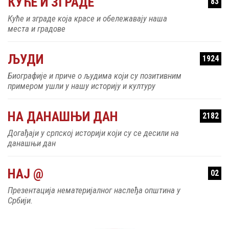
КУЋЕ И ЗГРАДЕ
83
Куће и зграде која красе и обележавају наша
места и градове
ЉУДИ
1924
Биографије и приче о људима који су позитивним
примером ушли у нашу историју и културу
НА ДАНАШЊИ ДАН
2182
Догађаји у српској историји који су се десили на
данашњи дан
НАЈ @
02
Презентација нематеријалног наслеђа општина у
Србији.