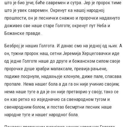
што је био јуче; биће савремен и сутра. Јер је пророк тиме
што је увек савремен. Окренут ка нашој народној
прошлости, он је песнички снажно и пророчки надахнуто
доживео све наше старе Голготе; окренут пут Неба и
Божанске правде.
Безброј је наших Голгота. И данас смо на једној од њих. А
он, тужни пророк наш, сетни Јеремија Херцеговачки иде
од једне Голготе наше до друге и божанском силом своје
пророчке душе храбри малаксале, превија рањене,
подиже посрнуле, надахњује клонуле, диже пале, спасава
пропале. Нема нашег бола а да га он није учинио својим;
нема наше туге а да је он није претворио у своју; тако се
он као ретко ко изједначио са свенародном тугом и
свенародним болом, и постао бесмртни песник наше
народне туге и нашег народног бола.