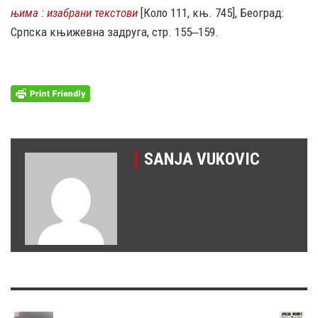
њима : изабрани текстови
[Коло 111, књ. 745], Београд:
Српска књижевна задруга, стр. 155‒159.
SANJA VUKOVIC