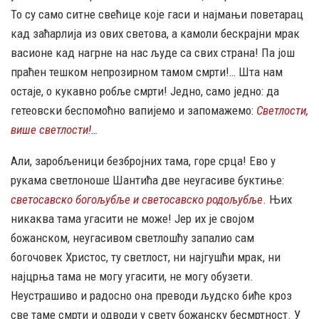
То су само ситне свећице које гаси и најмањи поветарац
кад заћарлија из ових светова, а камоли бескрајни мрак
васионе кад нагрне на нас људе са свих страна! Па још
праћен тешком непрозирном тамом смрти!… Шта нам
остаје, о кукавно робље смрти! Једно, само једно: да
гетеовски беспомоћно вапијемо и запомажемо:
Светлости,
више светлости!…
Али, заробљеници безбројних тама, горе срца! Ево у
рукама светлоноше Шантића две неугасиве буктиње:
светосавско богољубље и светосавско родољубље
. Њих
никаква тама угасити не може! Јер их је својом
божанском, неугасивом светлошћу запалио сам
богочовек Христос, ту светлост, ни најгушћи мрак, ни
најцрња тама не могу угасити, не могу обузети.
Неустрашиво и радосно она преводи људско биће кроз
све таме смрти и одводи у свету божанску бесмртност. У