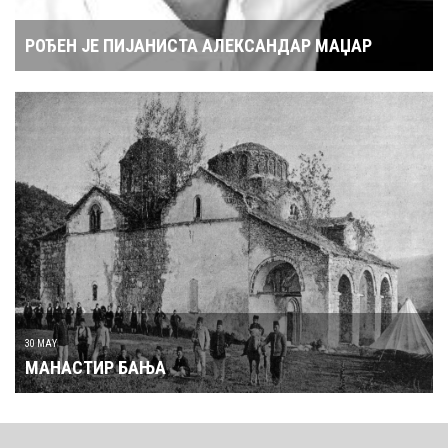
РОЂЕН ЈЕ ПИЈАНИСТА АЛЕКСАНДАР МАЏАР
30 MAY
МАНАСТИР БАЊА