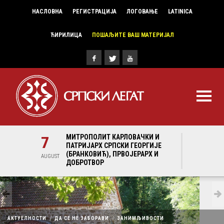
НАСЛОВНА
РЕГИСТРАЦИЈА
ЛОГОВАЊЕ
LATINICA
ЋИРИЛИЦА
ПОШАЉИТЕ ВАШ МАТЕРИЈАЛ
И И
7
МИТРОПОЛИТ КАРЛОВАЧКИ И
7
МИ
ГИЈЕ
ПАТРИЈАРХ СРПСКИ ГЕОРГИЈЕ
ПА
Х И
(БРАНКОВИЋ), ПРВОЈЕРАРХ И
(Б
AUGUST
AUGUST
ДОБРОТВОР
ДО
АКТУЕЛНОСТИ
ДА СЕ НЕ ЗАБОРАВИ
ЗАНИМЉИВОСТИ
ЉУДИ