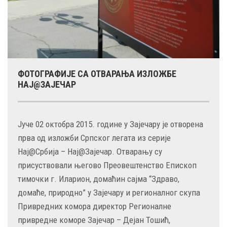
ФОТОГРАФИЈЕ СА ОТВАРАЊА ИЗЛОЖБЕ
НАЈ@ЗАЈЕЧАР
Јуче 02 октобра 2015. године у Зајечару је отворена
прва од изложби Српског легата из серије
Нај@Србија – Нај@Зајечар. Отварању су
присуствовали његово Преовештенство Епископ
тимочки г. Иларион, домаћин сајма “Здраво,
домаће, природно” у Зајечару и регионалног скупа
Привредних комора директор Регионалне
привредне коморе Зајечар – Дејан Тошић,