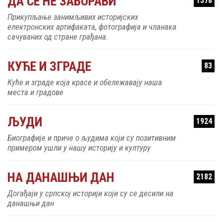
КУЋЕ И ЗГРАДЕ
83
Куће и зграде која красе и обележавају наша
места и градове
ЉУДИ
1924
Биографије и приче о људима који су позитивним
примером ушли у нашу историју и културу
НА ДАНАШЊИ ДАН
2182
Догађаји у српској историји који су се десили на
данашњи дан
НАЈ @
02
Презентација нематеријалног наслеђа општина у
Србији.