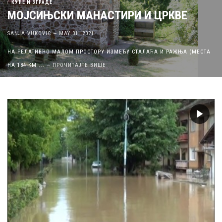
БУЛАТОВИЋ: ИЗРУЧИТЕ ЦРЊАНСКОМ
МОЈЕ БЕСКРАЈНО ДИВЉЕЊЕ
SANJA VUKOVIC
—
MAY 31. 2021.
БРАНКУ ЋОПИЋУ ПОКЛАЊА КЊИГУ ВУК И ЗВОНО, ТУ ПОВЕСТ О
„ЗАТОЧЕНИЦИМА
...
—
ПРОЧИТАЈТЕ ВИШЕ