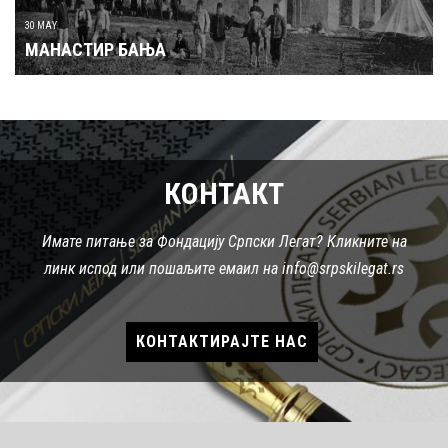
КОНТАКТ
Имате питање за Фондацију Српски Легат? Кликните на
линк испод или пошаљите емаил на info@srpskilegat.rs
КОНТАКТИРАЈТЕ НАС