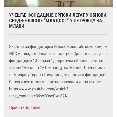
УЧЕШЋЕ ФОНДАЦИЈЕ СРПСКИ ЛЕГАТ У ОБНОВИ
СРЕДЊЕ ШКОЛЕ “МЛАДОСТ” У ПЕТРОВЦУ НА
МЛАВИ
Заједно са фондацијом Новак Ђоковић, компанијом
НИС и владом Јапана, фондација Српски легат је са
фондацијом “Искорак” допринела обнови средње
школе “Младост” у Петровцу на Млави. Преносимо
вам изјаву Горана Личанина, управника фондације
Српски легат снимљену на прослави дана школе:
https://www.youtube.com/watch?
time_continue=3&v=FOocGvei82A
Прочитајте више...