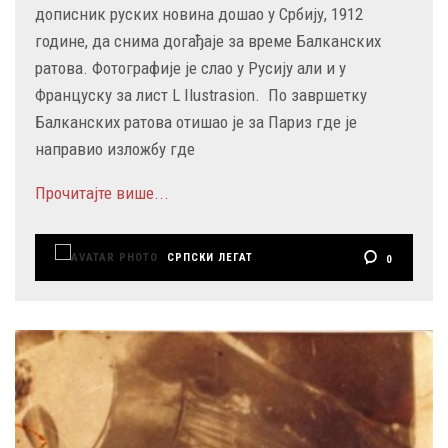
дописник руских новина дошао у Србију, 1912
године, да снима догађаје за време Балканских
ратова. Фотографије је слао у Русију али и у
Француску за лист L Ilustrasion. По завршетку
Балканских ратова отишао је за Париз где је
направио изложбу где
Прочитајте више...
СРПСКИ ЛЕГАТ
0