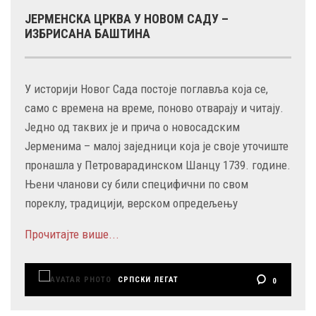
ЈЕРМЕНСКА ЦРКВА У НОВОМ САДУ –
ИЗБРИСАНА БАШТИНА
У историји Новог Сада постоје поглавља која се,
само с времена на време, поново отварају и читају.
Једно од таквих је и прича о новосадским
Јерменима – малој заједници која је своје уточиште
пронашла у Петроварадинском Шанцу 1739. године.
Њени чланови су били специфични по свом
пореклу, традицији, верском опредељењу
Прочитајте више...
СРПСКИ ЛЕГАТ
0