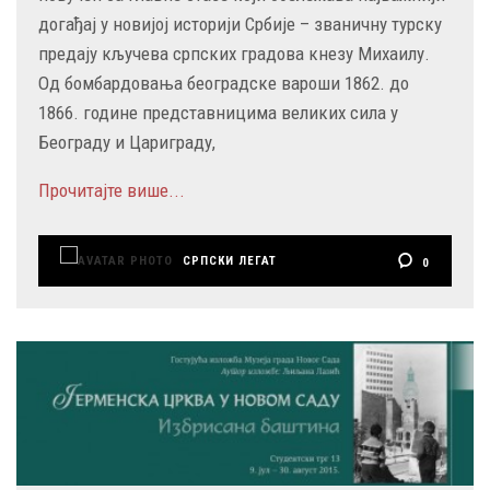
догађај у новијој историји Србије – званичну турску
предају кључева српских градова кнезу Михаилу.
Од бомбардовања београдске вароши 1862. до
1866. године представницима великих сила у
Београду и Цариграду,
Прочитајте више...
СРПСКИ ЛЕГАТ
0