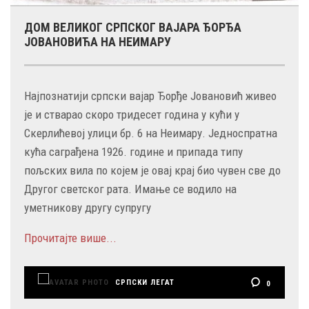
ДОМ ВЕЛИКОГ СРПСКОГ ВАЈАРА ЂОРЂА
ЈОВАНОВИЋА НА НЕИМАРУ
Најпознатији српски вајар Ђорђе Јовановић живео
је и стварао скоро тридесет година у кући у
Скерлићевој улици бр. 6 на Неимару. Једноспратна
кућа саграђена 1926. године и припада типу
пољских вила по којем је овај крај био чувен све до
Другог светског рата. Имање се водило на
уметникову другу супругу
Прочитајте више...
СРПСКИ ЛЕГАТ
0