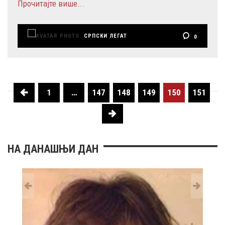
Прочитајте више...
СРПСКИ ЛЕГАТ
0
1
…
147
148
149
150
151
НА ДАНАШЊИ ДАН
28 MAY