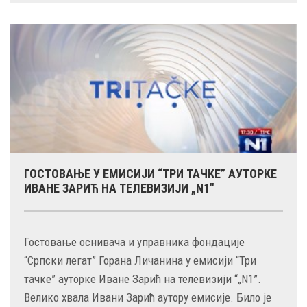
ГОСТОВАЊЕ У ЕМИСИЈИ “ТРИ ТАЧКЕ” АУТОРКЕ
ИВАНЕ ЗАРИЋ НА ТЕЛЕВИЗИЈИ „N1″
Гостовање оснивача и управника фондације
“Српски легат” Горана Личанина у емисији “Три
тачке” ауторке Иване Зарић на телевизији “„N1”.
Велико хвала Ивани Зарић аутору емисије. Било је