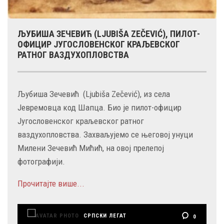
ЉУБИША ЗЕЧЕВИЋ (LJUBIŠA ZEČEVIĆ), ПИЛОТ-
ОФИЦИР ЈУГОСЛОВЕНСКОГ КРАЉЕВСКОГ
РАТНОГ ВАЗДУХОПЛОВСТВА
Љубиша Зечевић (Ljubiša Zečević), из села
Јевремовца код Шапца. Био је пилот-официр
Југословенског краљевског ратног
ваздухопловства. Захваљујемо се његовој унуци
Милени Зечевић Мићић, на овој прелепој
фотографији.
Прочитајте више...
СРПСКИ ЛЕГАТ
0