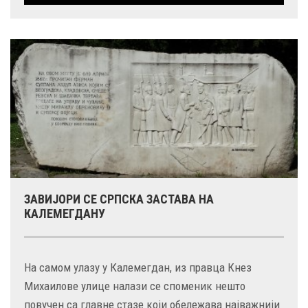
ЗАВИЈОРИ СЕ СРПСКА ЗАСТАВА НА
КАЛЕМЕГДАНУ
На самом улазу у Калемегдан, из правца Кнез
Михаилове улице налази се споменик нешто
повучен са главне стазе који обележава најважнији