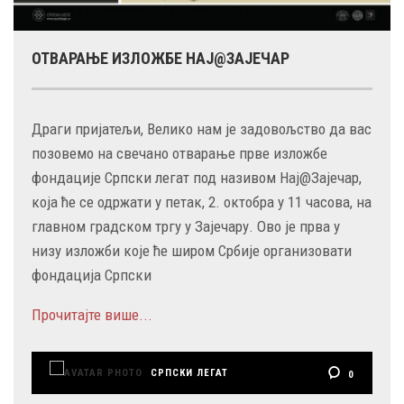
ОТВАРАЊЕ ИЗЛОЖБЕ НАЈ@ЗАЈЕЧАР
Драги пријатељи, Велико нам је задовољство да вас
позовемо на свечано отварање прве изложбе
фондације Српски легат под називом Нај@Зајечар,
која ће се одржати у петак, 2. октобра у 11 часова, на
главном градском тргу у Зајечару. Ово је прва у
низу изложби које ће широм Србије организовати
фондација Српски
Прочитајте више...
СРПСКИ ЛЕГАТ
0