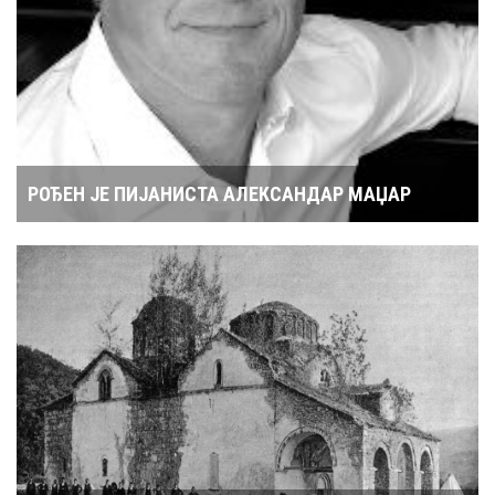
РОЂЕН ЈЕ ПИЈАНИСТА АЛЕКСАНДАР МАЏАР
30 MAY
МАНАСТИР БАЊА