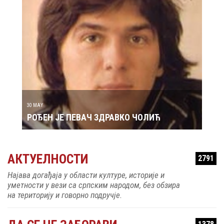
СВЕ
БАР
29 MAY
РОЂЕН ЈЕ ГЛУМАЦ МИЛУТИН МИЋА ТАТИЋ
АКТУЕЛНОСТИ
2791
Најава догађаја у области културе, историје и
уметности у вези са српским народом, без обзира
на територију и говорно подручје.
ДА СЕ НЕ ЗАБОРАВИ
1378
Прикупљање занимљивих историјских
електронских артифаката, фотографија и чланака
сачуваних од стране грађана.