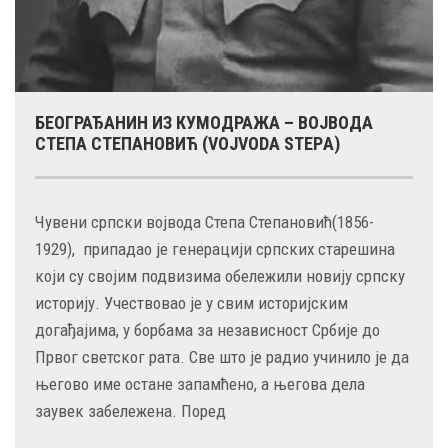
БЕОГРАЂАНИН ИЗ КУМОДРАЖА – ВОЈВОДА
СТЕПА СТЕПАНОВИЋ (VOJVODА STEPА)
Чувени српски војвода Степа Степановић(1856-
1929), припадао је генерацији српских старешина
који су својим подвизима обележили новију српску
историју. Учествовао је у свим историјским
догађајима, у борбама за независност Србије до
Првог светског рата. Све што је радио учинило је да
његово име остане запамћено, а његова дела
заувек забележена. Поред