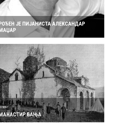
РОЂЕН ЈЕ ПИЈАНИСТА АЛЕКСАНДАР
МАЏАР
30 MAY
МАНАСТИР БАЊА