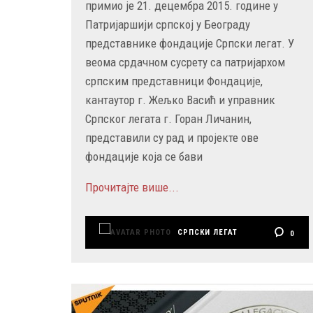
примио је 21. децембра 2015. године у
Патријаршији српској у Београду
представнике фондације Српски легат. У
веома срдачном сусрету са патријархом
српским представници Фондације,
кантаутор г. Жељко Васић и управник
Српског легата г. Горан Личанин,
представили су рад и пројекте ове
фондације која се бави
Прочитајте више...
СРПСКИ ЛЕГАТ
0