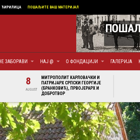
ЋИРИЛИЦА
ПОШАЉИТЕ ВАШ МАТЕРИЈАЛ
НЕ ЗАБОРАВИ
НАЈ @
О ФОНДАЦИЈИ
ГАЛЕРИЈА
И И
8
МИТРОПОЛИТ КАРЛОВАЧКИ И
8
МИ
ГИЈЕ
ПАТРИЈАРХ СРПСКИ ГЕОРГИЈЕ
ПА
Х И
(БРАНКОВИЋ), ПРВОЈЕРАРХ И
(Б
AUGUST
AUGUST
ДОБРОТВОР
ДО