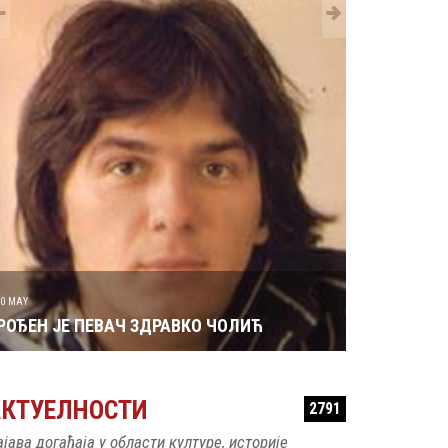
29 MAY
РОЂЕН ЈЕ 
30 MAY
РОЂЕН ЈЕ ПЕВАЧ ЗДРАВКО ЧОЛИЋ
АКТУЕЛНОСТИ
2791
ајава догађаја у области културе, историје