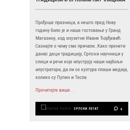
Прођоше празници, а нешто пред Нову
годину било је и наше гостовање у Гранд
Магазину, код изузетне Иване Ђорђевић.
Сазнајте о чему смо причали…Како пренети
данас деци традицију, Српски научници у
слици и речи које илуструју наши најбољи
илустратори, да ли се култура плаши медија,
колико су Пупин и Тесла
Прочитајте више...
25 MAY
СРПСКИ ЛЕГАТ
0
УМРО ЈЕ ТЕОЛОГ, ИСТОРИЧАР И
АКАДЕМИК РАДОСЛАВ ГРУЈИЋ