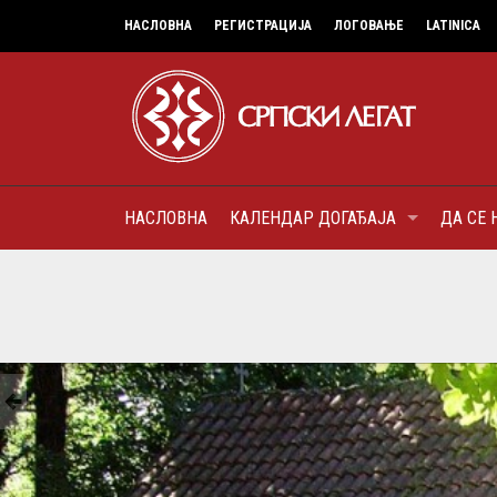
НАСЛОВНА
РЕГИСТРАЦИЈА
ЛОГОВАЊЕ
LATINICA
НАСЛОВНА
КАЛЕНДАР ДОГАЂАЈА
ДА СЕ 
8
МИТРОПОЛИТ КАРЛОВАЧК
ПАТРИЈАРХ СРПСКИ ГЕОР
(БРАНКОВИЋ), ПРВОЈЕРАР
AUGUST
ДОБРОТВОР