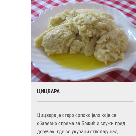
ЦИЦВАРА
Цицвара је старо српско јело које се
обавезно спрема за Божић и служи пред
доручак, где се укућани огледају над