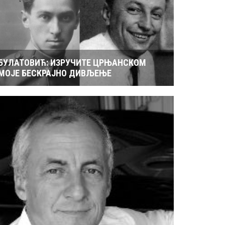
БУЛАТОВИЋ: ИЗРУЧИТЕ ЦРЊАНСКОМ
МОЈЕ БЕСКРАЈНО ДИВЉЕЊЕ