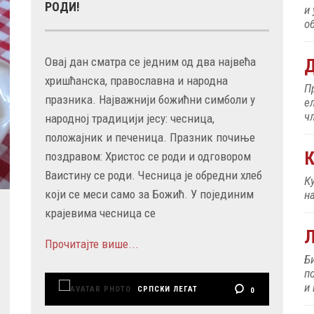
РОДИ!
и
об
Овај дан сматра се једним од два највећа
Д
хришћанска, православна и народна
П
празника. Најважнији божићни симболи у
е
ч
народној традицији јесу: чесница,
положајник и печеница. Празник почиње
К
поздравом: Христос се роди и одговором
Ваистину се роди. Чесница је обредни хлеб
К
који се меси само за Божић. У појединим
н
крајевима чесница се
Прочитајте више...
Б
п
и
СРПСКИ ЛЕГАТ
0