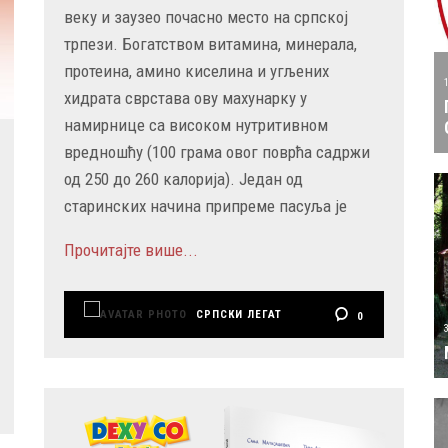
веку и заузео почасно место на српској
трпези. Богатством витамина, минерала,
протеина, амино киселина и угљених
хидрата сврстава ову махунарку у
намирнице са високом нутритивном
вредношћу (100 грама овог поврћа садржи
од 250 до 260 калорија). Један од
старинских начина припреме пасуља је
Прочитајте више...
СРПСКИ ЛЕГАТ
0