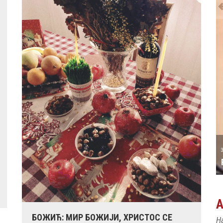
31 MAY
РОЂЕН ЈЕ ПИЈАНИСТА АЛЕКСАНДАР
МАЏАР
БОЖИЋ: МИР БОЖИЈИ, ХРИСТОС СЕ
Н