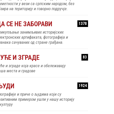
 уметности у вези са српским народом, без
зира на територију и говорно подручје.
А СЕ НЕ ЗАБОРАВИ
1378
рикупљање занимљивих историјских
лектронских артифаката, фотографија и
ланака сачуваних од стране грађана.
УЋЕ И ЗГРАДЕ
83
уће и зграде која красе и обележавају
аша места и градове
ЉУДИ
1924
иографије и приче о људима који су
озитивним примером ушли у нашу историју
 културу