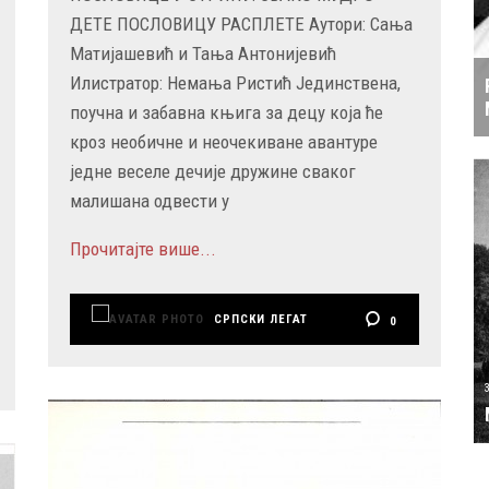
ДЕТЕ ПОСЛОВИЦУ РАСПЛЕТЕ Аутори: Сања
Матијашевић и Тања Антонијевић
Илистратор: Немања Ристић Јединствена,
поучна и забавна књига за децу која ће
кроз необичне и неочекиване авантуре
једне веселе дечије дружине сваког
малишана одвести у
Прочитајте више...
СРПСКИ ЛЕГАТ
0