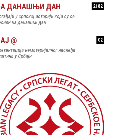
НА ДАНАШЊИ ДАН
2182
гађаји у српској историји који су се
есили на данашњи дан
АЈ @
02
резентација нематеријалног наслеђа
пштина у Србији.