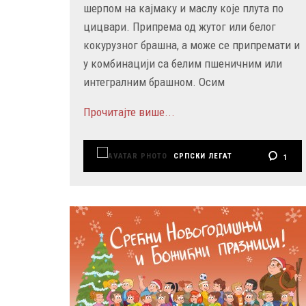
шерпом на кајмаку и маслу које плута по
цицвари. Припрема од жутог или белог
кокурузног брашна, а може се припремати и
у комбинацији са белим пшеничним или
интегралним брашном. Осим
Прочитајте више...
СРПСКИ ЛЕГАТ
1