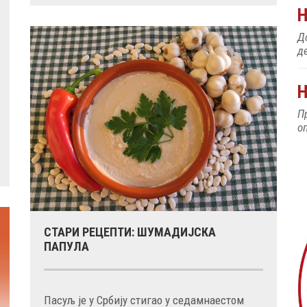
До
д
Н
П
о
СТАРИ РЕЦЕПТИ: ШУМАДИЈСКА
ПАПУЛА
Пасуљ је у Србију стигао у седамнаестом