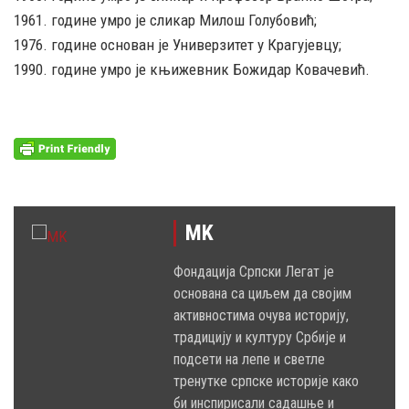
1961. године умро је сликар Милош Голубовић;
1976. године основан је Универзитет у Крагујевцу;
1990. године умро је књижевник Божидар Ковачевић.
MK
Фондација Српски Легат је
основана са циљем да својим
активностима очува историју,
традицију и културу Србије и
подсети на лепе и светле
тренутке српске историје како
би инспирисали садашње и