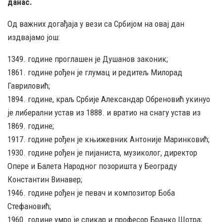
данас.
Од важних догађаја у вези са Србијом на овај дан
издвајамо још:
1349. године проглашен је Душанов законик;
1861. године рођен је глумац и редитељ Милорад
Гавриловић;
1894. године, краљ Србије Александар Обреновић укинуо
је либерални устав из 1888. и вратио на снагу устав из
1869. године;
1917. године рођен је књижевник Антоније Маринковић;
1930. године рођен је пијаниста, музиколог, директор
Опере и Балета Народног позоришта у Београду
Константин Винавер;
1946. године рођен је певач и композитор Боба
Стефановић;
1960. године умро је сликар и професор Бранко Шотра;