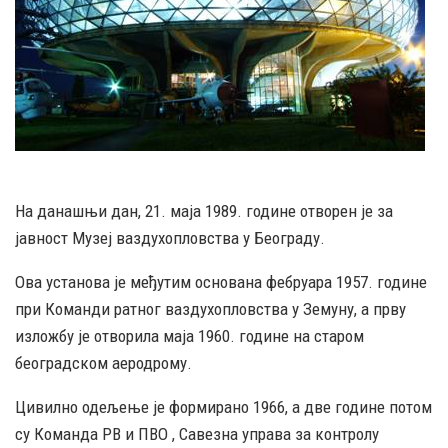
На данашњи дан, 21. маја 1989. године отворен је за
јавност Музеј ваздухопловства у Београду.
Ова установа је међутим основана фебруара 1957. године
при Команди ратног ваздухопловства у Земуну, а прву
изложбу је отворила маја 1960. године на старом
београдском аеродрому.
Цивилно одељење је формирано 1966, а две године потом
су Команда РВ и ПВО , Савезна управа за контролу