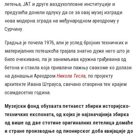
летења, ЈАТ и друге ваздухопловне институције и
предузећа донели одлуку да се за овај музеј изгради
нова модерна зграда на међународном ареодрому у
Сурчину.
Градња је почела 1976, али је услед бројних техничких и
материјалних потешкоћа трајала знатно дуже него што је
било очекивано, па је занимљива кружна грађевина од
бетона и стакла која привлачи пажњу свакоме ко долази
на данашњи Ареодром
Никола Тесла
, по пројекту
архитекте Ивана Штрауса, свечано отворена тек крајем
осамдесетих година.
Музејски фонд обухвата петнаест збирки историјско-
техничких експоната, од којих је најзначајнија збирка
од више од две стотине оригиналних летелица домаће
и стране производње од пионирског доба авијације до