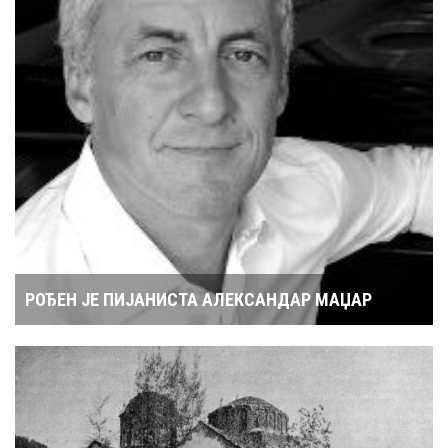
РОЂЕН ЈЕ ПИЈАНИСТА АЛЕКСАНДАР МАЏАР