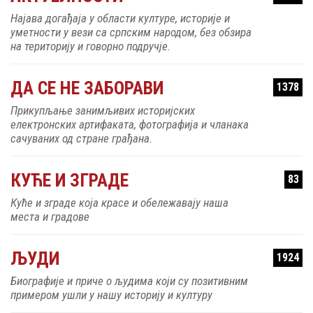
Најава догађаја у области културе, историје и
уметности у вези са српским народом, без обзира
на територију и говорно подручје.
ДА СЕ НЕ ЗАБОРАВИ
1378
Прикупљање занимљивих историјских
електронских артифаката, фотографија и чланака
сачуваних од стране грађана.
КУЋЕ И ЗГРАДЕ
83
Куће и зграде која красе и обележавају наша
места и градове
ЉУДИ
1924
Биографије и приче о људима који су позитивним
примером ушли у нашу историју и културу