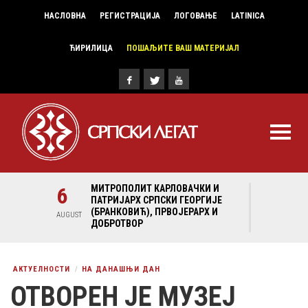
НАСЛОВНА
РЕГИСТРАЦИЈА
ЛОГОВАЊЕ
LATINICA
ЋИРИЛИЦА
ПОШАЉИТЕ ВАШ МАТЕРИЈАЛ
И И
6
МИТРОПОЛИТ КАРЛОВАЧКИ И
6
МИ
ГИЈЕ
ПАТРИЈАРХ СРПСКИ ГЕОРГИЈЕ
ПА
Х И
(БРАНКОВИЋ), ПРВОЈЕРАРХ И
(Б
AUGUST
AUGUST
ДОБРОТВОР
ДО
АКТУЕЛНОСТИ
НА ДАНАШЊИ ДАН
ОТВОРЕН ЈЕ МУЗЕЈ