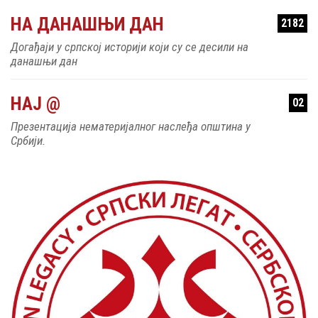
НА ДАНАШЊИ ДАН
2182
Догађаји у српској историји који су се десили на
данашњи дан
НАЈ @
02
Презентација нематеријалног наслеђа општина у
Србији.