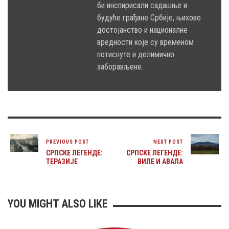
би инспирисали садашње и
будуће грађане Србије, њихово
достојанство и националне
вредности које су временом
потиснуте и делимично
заборављене.
PREVIOUS POST
NEXT POST
СРПСКЕ ЛЕГЕНДЕ:
СРПСКЕ ЛЕГЕНДЕ:
ТЕРАЗИЈЕ
ВИЛЕ И АВАЛА
YOU MIGHT ALSO LIKE