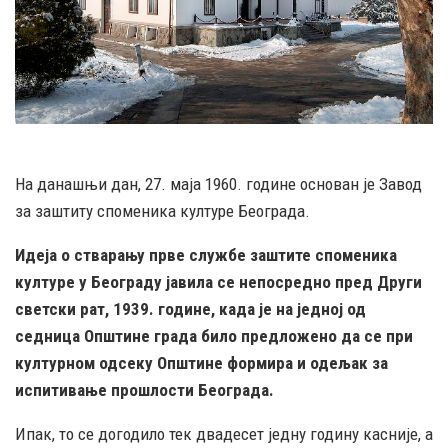
На данашњи дан, 27. маја 1960. године основан је Завод
за заштиту споменика културе Београда.
Идеја о стварању прве службе заштите споменика
културе у Београду јавила се непосредно пред Други
светски рат, 1939. године, када је на једној од
седница Општине града било предложено да се при
културном одсеку Општине формира и одељак за
испитивање прошлости Београда.
Ипак, то се догодило тек двадесет једну годину касније, а