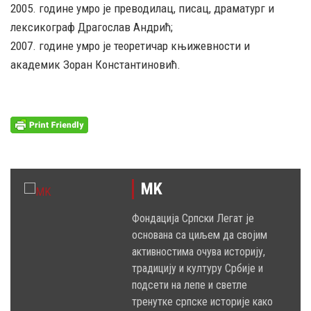
2005. године умро је преводилац, писац, драматург и
лексикограф Драгослав Андрић;
2007. године умро је теоретичар књижевности и
академик Зоран Константиновић.
MK
Фондација Српски Легат је
основана са циљем да својим
активностима очува историју,
традицију и културу Србије и
подсети на лепе и светле
тренутке српске историје како