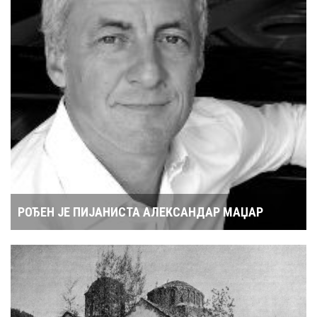
РОЂЕН ЈЕ ПИЈАНИСТА АЛЕКСАНДАР МАЏАР