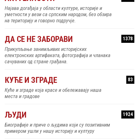
Најава догађаја у области културе, историје и
уметности у вези са српским народом, без обзира
на територију и говорно подручје.
ДА СЕ НЕ ЗАБОРАВИ
1378
Прикупљање занимљивих историјских
електронских артифаката, фотографија и чланака
сачуваних од стране грађана.
КУЋЕ И ЗГРАДЕ
83
Куће и зграде која красе и обележавају наша
места и градове
ЉУДИ
1924
Биографије и приче о људима који су позитивним
примером ушли у нашу историју и културу