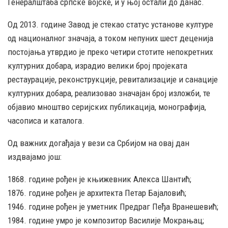
Генералштаба српске војске, и у њој остали до данас.
Од 2013. године Завод је стекао статус установе културе
од националног значаја, а током непуних шест деценија
постојања утврдио је преко четири стотите непокретних
културних добара, израдио велики број пројеката
рестаурације, реконструкције, ревитализације и санације
културних добара, реализовао значајан број изложби, те
објавио мноштво серијских публикација, монографија,
часописа и каталога.
Од важних догађаја у вези са Србијом на овај дан
издвајамо још:
1868. године рођен је књижевник Алекса Шантић;
1876. године рођен је архитекта Петар Бајаловић;
1946. године рођен је уметник Предраг Пеђа Вранешевић;
1984. године умро је композитор Василије Мокрањац;