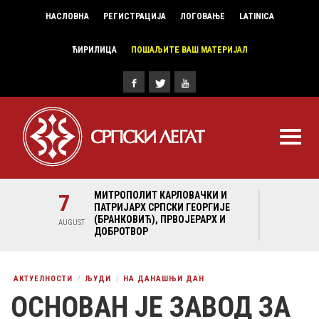
НАСЛОВНА
РЕГИСТРАЦИЈА
ЛОГОВАЊЕ
LATINICA
ЋИРИЛИЦА
ПОШАЉИТЕ ВАШ МАТЕРИЈАЛ
И И
7
МИТРОПОЛИТ КАРЛОВАЧКИ И
7
МИ
ГИЈЕ
ПАТРИЈАРХ СРПСКИ ГЕОРГИЈЕ
ПА
Х И
(БРАНКОВИЋ), ПРВОЈЕРАРХ И
(Б
AUGUST
AUGUST
ДОБРОТВОР
ДО
АКТУЕЛНОСТИ
ЉУДИ
НА ДАНАШЊИ ДАН
ОСНОВАН ЈЕ ЗАВОД ЗА