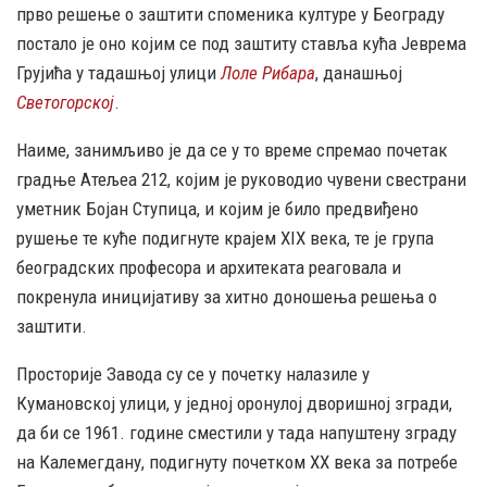
прво решење о заштити споменика културе у Београду
постало је оно којим се под заштиту ставља кућа Јеврема
Грујића у тадашњој улици
Лоле Рибара
, данашњој
Светогорској
.
Наиме, занимљиво је да се у то време спремао почетак
градње Атељеа 212, којим је руководио чувени свестрани
уметник Бојан Ступица, и којим је било предвиђено
рушење те куће подигнуте крајем XIX века, те је група
београдских професора и архитеката реаговала и
покренула иницијативу за хитно доношења решења о
заштити.
Просторије Завода су се у почетку налазиле у
Кумановској улици, у једној оронулој дворишној згради,
да би се 1961. године сместили у тада напуштену зграду
на Калемегдану, подигнуту почетком XX века за потребе