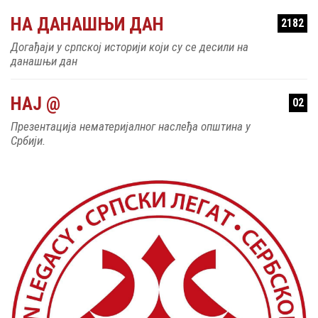
НА ДАНАШЊИ ДАН
2182
Догађаји у српској историји који су се десили на
данашњи дан
НАЈ @
02
Презентација нематеријалног наслеђа општина у
Србији.