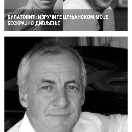
БУЛАТОВИЋ: ИЗРУЧИТЕ ЦРЊАНСКОМ МОЈЕ
БЕСКРАЈНО ДИВЉЕЊЕ