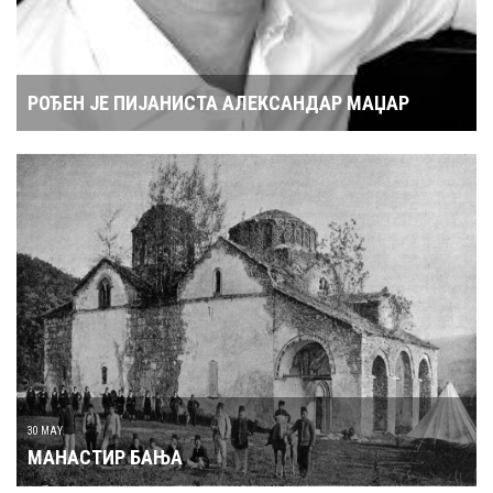
РОЂЕН ЈЕ ПИЈАНИСТА АЛЕКСАНДАР МАЏАР
30 MAY
МАНАСТИР БАЊА