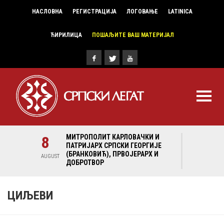
НАСЛОВНА
РЕГИСТРАЦИЈА
ЛОГОВАЊЕ
LATINICA
ЋИРИЛИЦА
ПОШАЉИТЕ ВАШ МАТЕРИЈАЛ
И И
8
МИТРОПОЛИТ КАРЛОВАЧКИ И
8
МИ
ГИЈЕ
ПАТРИЈАРХ СРПСКИ ГЕОРГИЈЕ
ПА
Х И
(БРАНКОВИЋ), ПРВОЈЕРАРХ И
(Б
AUGUST
AUGUST
ДОБРОТВОР
ДО
ЦИЉЕВИ