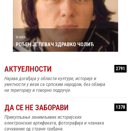
29 MAY
РОЂ
30 MAY
РОЂЕН ЈЕ ПЕВАЧ ЗДРАВКО ЧОЛИЋ
АКТУЕЛНОСТИ
2791
Најава догађаја у области културе, историје и
уметности у вези са српским народом, без обзира
на територију и говорно подручје.
ДА СЕ НЕ ЗАБОРАВИ
1378
Прикупљање занимљивих историјских
електронских артифаката, фотографија и чланака
сачуваних од стране грађана.