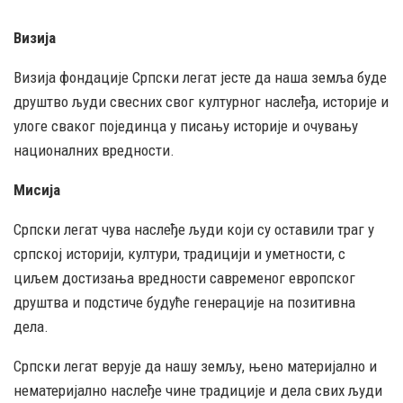
Визија
Визија фондације Српски легат јесте да наша земља буде
друштво људи свесних свог културног наслеђа, историје и
улоге сваког појединца у писању историје и очувању
националних вредности.
Мисија
Српски легат чува наслеђе људи који су оставили траг у
српској историји, култури, традицији и уметности, с
циљем достизања вредности савременог европског
друштва и подстиче будуће генерације на позитивна
дела.
Српски легат верује да нашу земљу, њено материјално и
нематеријално наслеђе чине традиције и дела свих људи