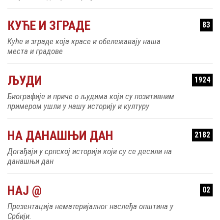
КУЋЕ И ЗГРАДЕ
83
Куће и зграде која красе и обележавају наша
места и градове
ЉУДИ
1924
Биографије и приче о људима који су позитивним
примером ушли у нашу историју и културу
НА ДАНАШЊИ ДАН
2182
Догађаји у српској историји који су се десили на
данашњи дан
НАЈ @
02
Презентација нематеријалног наслеђа општина у
Србији.