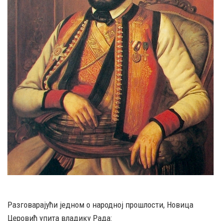
Разговарајући једном о народној прошлости, Новица
Церовић упита владику Рада: