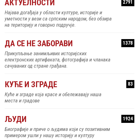
АКТУЕЛНОСТИ
2791
Најава догађаја у области културе, историје и
уметности у вези са српским народом, без обзира
на територију и говорно подручје.
ДА СЕ НЕ ЗАБОРАВИ
1378
Прикупљање занимљивих историјских
електронских артифаката, фотографија и чланака
сачуваних од стране грађана.
КУЋЕ И ЗГРАДЕ
83
Куће и зграде која красе и обележавају наша
места и градове
ЉУДИ
1924
Биографије и приче о људима који су позитивним
примером ушли у нашу историју и културу