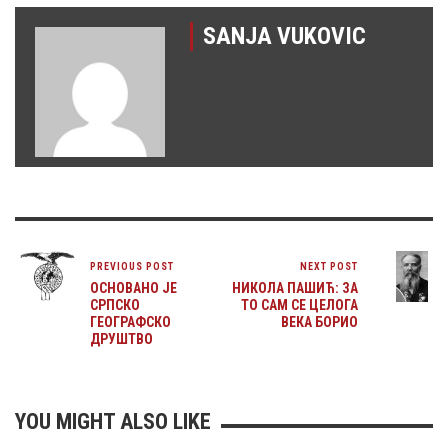
SANJA VUKOVIC
PREVIOUS POST
NEXT POST
OСНОВАНО ЈЕ
НИКОЛА ПАШИЋ: ЗА
СРПСКО
ТО САМ СЕ ЦЕЛОГА
ГЕОГРАФСКО
ВЕКА БОРИО
ДРУШТВО
YOU MIGHT ALSO LIKE