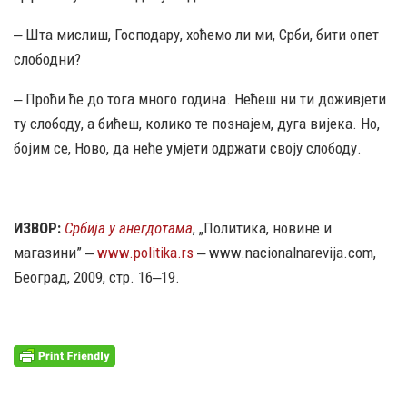
‒ Шта мислиш, Господару, хоћемо ли ми, Срби, бити опет
слободни?
‒ Проћи ће до тога много година. Нећеш ни ти доживјети
ту слободу, а бићеш, колико те познајем, дуга вијека. Но,
бојим се, Ново, да неће умјети одржати своју слободу.
ИЗВОР:
Србија у анегдотама
, „Политика, новине и
магазини” ‒
www.politika.rs
‒ www.nacionalnarevija.com,
Београд, 2009, стр. 16‒19.