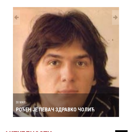
29 MAY
РОЂ
30 MAY
РОЂЕН ЈЕ ПЕВАЧ ЗДРАВКО ЧОЛИЋ