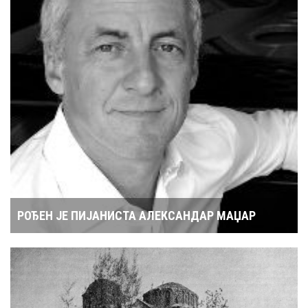
РОЂЕН ЈЕ ПИЈАНИСТА АЛЕКСАНДАР МАЏАР