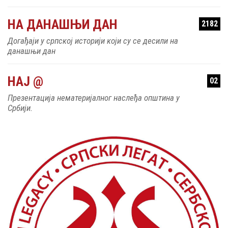
НА ДАНАШЊИ ДАН
2182
Догађаји у српској историји који су се десили на
данашњи дан
НАЈ @
02
Презентација нематеријалног наслеђа општина у
Србији.