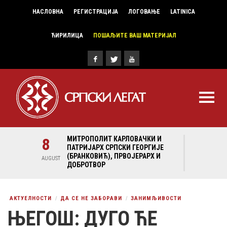
НАСЛОВНА
РЕГИСТРАЦИЈА
ЛОГОВАЊЕ
LATINICA
ЋИРИЛИЦА
ПОШАЉИТЕ ВАШ МАТЕРИЈАЛ
И И
8
МИТРОПОЛИТ КАРЛОВАЧКИ И
8
МИ
ГИЈЕ
ПАТРИЈАРХ СРПСКИ ГЕОРГИЈЕ
ПА
Х И
(БРАНКОВИЋ), ПРВОЈЕРАРХ И
(Б
AUGUST
AUGUST
ДОБРОТВОР
ДО
АКТУЕЛНОСТИ
ДА СЕ НЕ ЗАБОРАВИ
ЗАНИМЉИВОСТИ
ЊЕГОШ: ДУГО ЋЕ