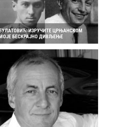
БУЛАТОВИЋ: ИЗРУЧИТЕ ЦРЊАНСКОМ
МОЈЕ БЕСКРАЈНО ДИВЉЕЊЕ