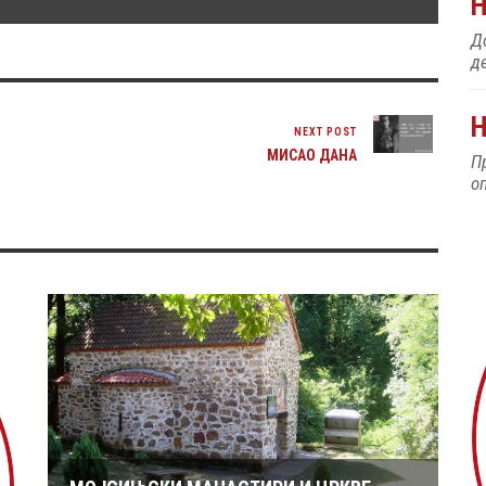
До
д
Н
NEXT POST
МИСАО ДАНА
П
о