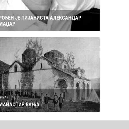
РОЂЕН ЈЕ ПИЈАНИСТА АЛЕКСАНДАР
МАЏАР
30 MAY
МАНАСТИР БАЊА