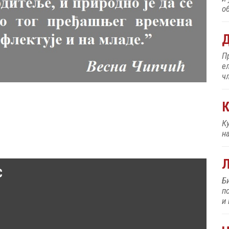
об
Д
П
е
ч
К
К
н
C
Б
п
и