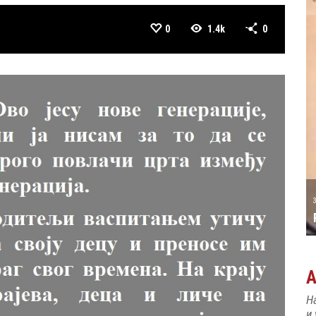
0
1.4k
0
А ТАТИЋ
31 MAY
РОЂЕН ЈЕ ПИЈАНИСТА АЛЕКСАНДАР
МАЏАР
Н
и