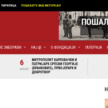
ЋИРИЛИЦА
ПОШАЉИТЕ ВАШ МАТЕРИЈАЛ
НЕ ЗАБОРАВИ
НАЈ @
О ФОНДАЦИЈИ
ГАЛЕРИЈА
И И
6
МИТРОПОЛИТ КАРЛОВАЧКИ И
6
МИ
ГИЈЕ
ПАТРИЈАРХ СРПСКИ ГЕОРГИЈЕ
ПА
Х И
(БРАНКОВИЋ), ПРВОЈЕРАРХ И
(Б
AUGUST
AUGUST
ДОБРОТВОР
ДО
Н