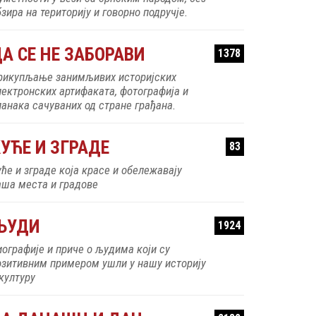
зира на територију и говорно подручје.
А СЕ НЕ ЗАБОРАВИ
1378
рикупљање занимљивих историјских
лектронских артифаката, фотографија и
ланака сачуваних од стране грађана.
УЋЕ И ЗГРАДЕ
83
уће и зграде која красе и обележавају
аша места и градове
ЉУДИ
1924
иографије и приче о људима који су
озитивним примером ушли у нашу историју
 културу