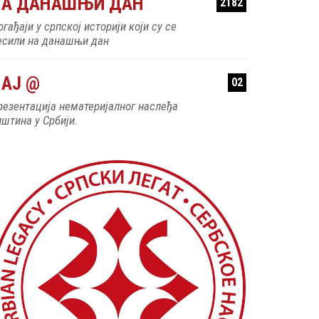
НА ДАНАШЊИ ДАН
2182
гађаји у српској историји који су се
есили на данашњи дан
АЈ @
02
резентација нематеријалног наслеђа
пштина у Србији.