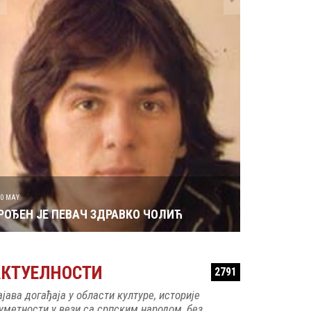
29 MAY
РОЂЕН ЈЕ 
30 MAY
РОЂЕН ЈЕ ПЕВАЧ ЗДРАВКО ЧОЛИЋ
АКТУЕЛНОСТИ
2791
ајава догађаја у области културе, историје
 уметности у вези са српским народом, без