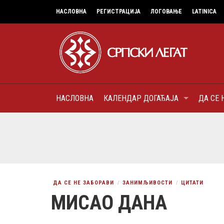
НАСЛОВНА
РЕГИСТРАЦИЈА
ЛОГОВАЊЕ
LATINICA
НАСЛОВНА
КАЛЕНДАР ДОГАЂАЈА
ДА СЕ 
6
МИТРОПОЛИТ КАРЛОВАЧК
ПАТРИЈАРХ СРПСКИ ГЕОР
(БРАНКОВИЋ), ПРВОЈЕРАР
AUGUST
ДОБРОТВОР
ДА СЕ НЕ ЗАБОРАВИ
ЗАНИМЉИВОСТИ
ЦИТАТИ
МИСАО ДАНА