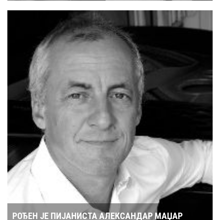
РОЂЕН ЈЕ ПИЈАНИСТА АЛЕКСАНДАР МАЏАР