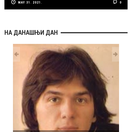
MAY 31. 2021.
0
НА ДАНАШЊИ ДАН
29 MAY
РОЂ