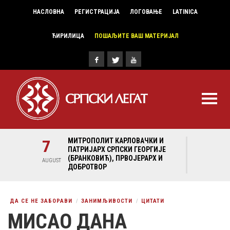
НАСЛОВНА
РЕГИСТРАЦИЈА
ЛОГОВАЊЕ
LATINICA
ЋИРИЛИЦА
ПОШАЉИТЕ ВАШ МАТЕРИЈАЛ
И И
7
МИТРОПОЛИТ КАРЛОВАЧКИ И
7
МИ
ГИЈЕ
ПАТРИЈАРХ СРПСКИ ГЕОРГИЈЕ
ПА
Х И
(БРАНКОВИЋ), ПРВОЈЕРАРХ И
(Б
AUGUST
AUGUST
ДОБРОТВОР
ДО
ДА СЕ НЕ ЗАБОРАВИ
ЗАНИМЉИВОСТИ
ЦИТАТИ
МИСАО ДАНА