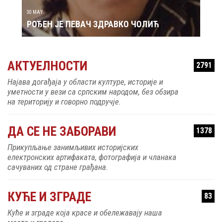
30 MAY
РОЂЕН ЈЕ ПЕВАЧ ЗДРАВКО ЧОЛИЋ
АКТУЕЛНОСТИ
2791
Најава догађаја у области културе, историје и
уметности у вези са српским народом, без обзира
на територију и говорно подручје.
ДА СЕ НЕ ЗАБОРАВИ
1378
Прикупљање занимљивих историјских
електронских артифаката, фотографија и чланака
сачуваних од стране грађана.
КУЋЕ И ЗГРАДЕ
83
Куће и зграде која красе и обележавају наша