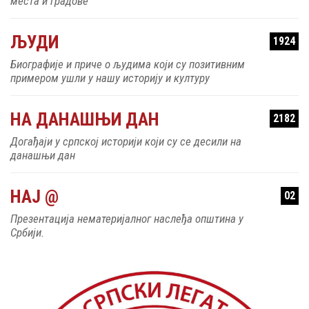
места и градове
ЉУДИ
1924
Биографије и приче о људима који су позитивним
примером ушли у нашу историју и културу
НА ДАНАШЊИ ДАН
2182
Догађаји у српској историји који су се десили на
данашњи дан
НАЈ @
02
Презентација нематеријалног наслеђа општина у
Србији.