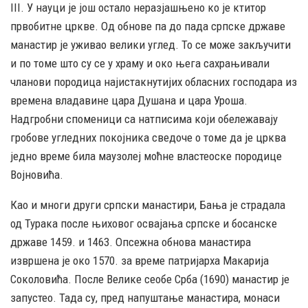
III. У науци је још остало неразјашњено ко је ктитор
првобитне цркве. Од обнове па до пада српске државе
манастир је уживао велики углед. То се може закључити
и по томе што су се у храму и око њега сахрањивали
чланови породица најистакнутијих обласних господара из
времена владавине цара Душана и цара Уроша.
Надгробни споменици са натписима који обележавају
гробове угледних покојника сведоче о томе да је црква
једно време била маузолеј моћне властеоске породице
Војновића.
Као и многи други српски манастири, Бања је страдала
од Турака после њиховог освајања српске и босанске
државе 1459. и 1463. Опсежна обнова манастира
извршена је око 1570. за време патријарха Макарија
Соколовића. После Велике сеобе Срба (1690) манастир је
запустео. Тада су, пред напуштање манастира, монаси