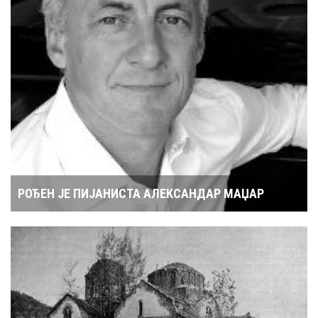
РОЂЕН ЈЕ ПИЈАНИСТА АЛЕКСАНДАР МАЏАР