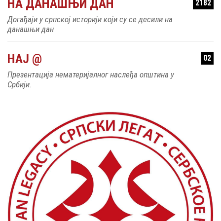
НА ДАНАШЊИ ДАН
2182
Догађаји у српској историји који су се десили на
данашњи дан
НАЈ @
02
Презентација нематеријалног наслеђа општина у
Србији.