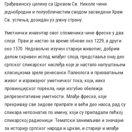
Грађевинску целину са Црквом Св. Николе чини
једнобродни и полуобличастим сводом засведени Храм
Св. успења, дозидан уз јужну страну.
Уметнички инвентар овог споменика чине фреске у два
слоја. Први је настао за време обнове око 1229, а други
око 1570. Недовољно изучен старији живопис, добрим
делом скривен испод млађег слоја, представља онај део
српског сликарског наслеђа које је настало напуштањем
класицизма зреле ренесансе Палеолога и прихватањем
живог и изражајног уметничког тока, који, иако
провинцијског порекла, није изгубио обележја
репрезентативне уметности. Млађе фреске, које
прекривају све зидове припрате и већи део наоса, рад су
сликара непознатих по имену, који су припадали пећкој
сликарској радионици. Тематски занимљиве и значајне
за историју српског народа и цркве, и старије и млађе