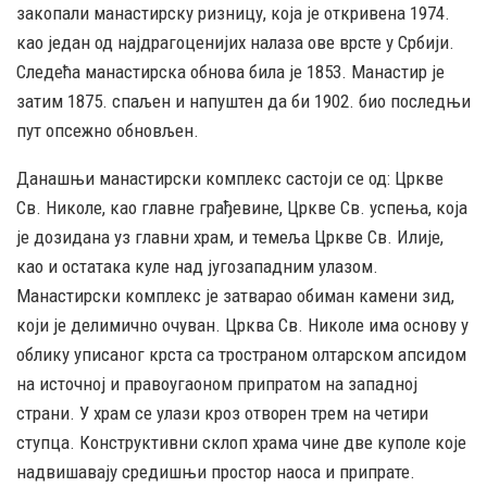
закопали манастирску ризницу, која је откривена 1974.
као један од најдрагоценијих налаза ове врсте у Србији.
Следећа манастирска обнова била је 1853. Манастир је
затим 1875. спаљен и напуштен да би 1902. био последњи
пут опсежно обновљен.
Данашњи манастирски комплекс састоји се од: Цркве
Св. Николе, као главне грађевине, Цркве Св. успења, која
је дозидана уз главни храм, и темеља Цркве Св. Илије,
као и остатака куле над југозападним улазом.
Манастирски комплекс је затварао обиман камени зид,
који је делимично очуван. Црква Св. Николе има основу у
облику уписаног крста са тространом олтарском апсидом
на источној и правоугаоном припратом на западној
страни. У храм се улази кроз отворен трем на четири
ступца. Конструктивни склоп храма чине две куполе које
надвишавају средишњи простор наоса и припрате.