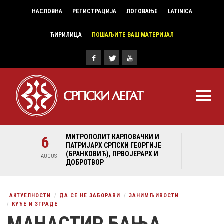
НАСЛОВНА
РЕГИСТРАЦИЈА
ЛОГОВАЊЕ
LATINICA
ЋИРИЛИЦА
ПОШАЉИТЕ ВАШ МАТЕРИЈАЛ
И И
6
МИТРОПОЛИТ КАРЛОВАЧКИ И
6
МИ
ГИЈЕ
ПАТРИЈАРХ СРПСКИ ГЕОРГИЈЕ
ПА
Х И
(БРАНКОВИЋ), ПРВОЈЕРАРХ И
(Б
AUGUST
AUGUST
ДОБРОТВОР
ДО
АКТУЕЛНОСТИ
ДА СЕ НЕ ЗАБОРАВИ
ЗАНИМЉИВОСТИ
КУЋЕ И ЗГРАДЕ