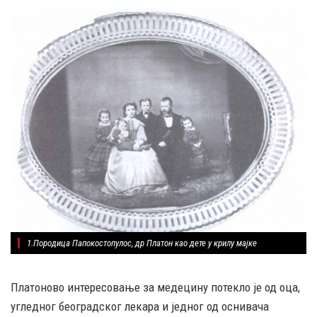
1.Породица Папокостопулос, др Платон као дете у крилу мајке
Платоново интересовање за медецину потекло је од оца,
угледног београдског лекара и једног од оснивача