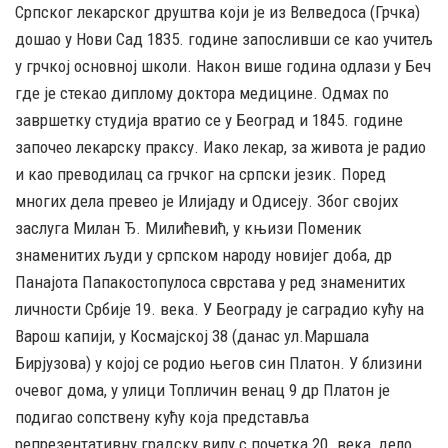
Српског лекарског друштва који је из Велведоса (Грчка)
дошао у Нови Сад 1835. године запосливши се као учитељ
у грчкој основној школи. Након више година одлази у Беч
где је стекао диплому доктора медицине. Одмах по
завршетку студија вратио се у Београд и 1845. године
започео лекарску праксу. Иако лекар, за живота је радио
и као преводилац са грчког на српски језик. Поред
многих дела превео је Илијаду и Одисеју. Због својих
заслуга Милан Ђ. Милићевић, у књизи Поменик
знаменитих људи у српском народу новијег доба, др
Панајота Папакостопулоса сврстава у ред знаменитих
личности Србије 19. века. У Београду је саградио кућу на
Варош капији, у Космајској 38 (данас ул.Маршала
Бирјузова) у којој се родио његов син Платон. У близини
очевог дома, у улици Топличин венац 9 др Платон је
подигао сопствену кућу која представља
репрезентативну градску вилу с почетка 20. века, дело