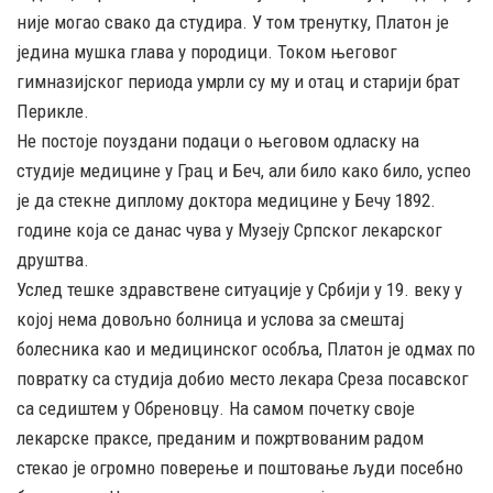
није могао свако да студира. У том тренутку, Платон је
једина мушка глава у породици. Током његовог
гимназијског периода умрли су му и отац и старији брат
Перикле.
Не постоје поуздани подаци о његовом одласку на
студије медицине у Грац и Беч, али било како било, успео
је да стекне диплому доктора медицине у Бечу 1892.
године која се данас чува у Музеју Српског лекарског
друштва.
Услед тешке здравствене ситуације у Србији у 19. веку у
којој нема довољно болница и услова за смештај
болесника као и медицинског особља, Платон је одмах по
повратку са студија добио место лекара Среза посавског
са седиштем у Обреновцу. На самом почетку своје
лекарске праксе, преданим и пожртвованим радом
стекао је огромно поверење и поштовање људи посебно