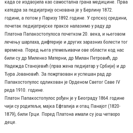
када се издвојила као самостална грана медицине. Прва
катедра за педијатрију основана је у Берлину 1872.
године, а потом у Паризу 1892.године. У српској средини,
почетак педијатријске праксе налазимо у раду др
Платона Папакостопулоса почетком 20. века, и његовом
лечењу шарлаха, дифтерије и других заразних болести тог
времена. Поред њега утемељивачи ове области код нас
били су др Миленко Матерни, др Милан Петровић, др
Надежда Станојевић (прва жена педијатар у Србији) и др
Ђура Јовановић. За пожртвован и успешан рад др
Папакостопулос одликован је Орденом Светог Саве IV
реда 1910. године.
Платон Папакостопулос рођен је у Београду 1864.године
чији су родитељи, мајка Ефталија и отац Панајот (1820-
1879), били Грци. Поред Платона имали су још четворо
деце.