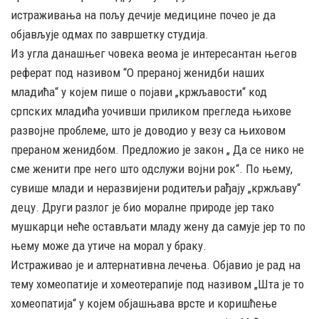
истраживања на пољу дечије медицине почео је да
објављује одмах по завршетку студија.
Из угла данашњег човека веома је интересантан његов
реферат под називом “О прераној женидби наших
младића“ у којем пише о појави „кржљавости“ код
српских младића уочивши приликом прегледа њихове
развојне проблеме, што је доводио у везу са њиховом
прераном женидбом. Предложио је закон „ Да се нико не
сме женити пре него што одслужи војни рок“. По њему,
сувише млади и неразвијени родитељи рађају „кржљаву“
децу. Други разлог је био моралне природе јер тако
мушкарци неће остављати младу жену да самује јер то по
њему може да утиче на морал у браку.
Истраживао је и алтернативна лечења. Објавио је рад на
тему хомеопатије и хомеотерапије под називом „Шта је то
хомеопатија“ у којем објашњава врсте и коришћење