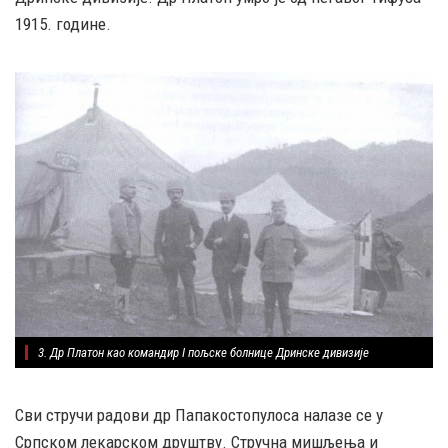
1915. године.
3. Др Платон као командир I пољске болнице Дринске дивизије
Сви стручи радови др Папакостопулоса налазе се у
Српском лекарском друштву. Стручна мишљења и