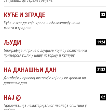
сачуваних од стране грађана.
КУЋЕ И ЗГРАДЕ
83
Куће и зграде која красе и обележавају наша
места и градове
ЉУДИ
1924
Биографије и приче о људима који су позитивним
примером ушли у нашу историју и културу
НА ДАНАШЊИ ДАН
2182
Догађаји у српској историји који су се десили на
данашњи дан
НАЈ @
02
Презентација нематеријалног наслеђа општина у