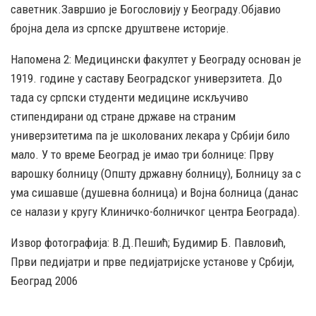
саветник.Завршио је Богословију у Београду.Објавио
бројна дела из српске друштвене историје.
Напомена 2: Медицински факултет у Београду основан је
1919. године у саставу Београдског универзитета. До
тада су српски студенти медицине искључиво
стипендирани од стране државе на страним
универзитетима па је школованих лекара у Србији било
мало. У то време Београд је имао три болнице: Прву
варошку болницу (Општу државну болницу), Болницу за с
ума сишавше (душевна болница) и Војна болница (данас
се налази у кругу Клиничко-болничког центра Београда).
Извор фотографија: В.Д.Пешић; Будимир Б. Павловић,
Први педијатри и прве педијатријске установе у Србији,
Београд 2006