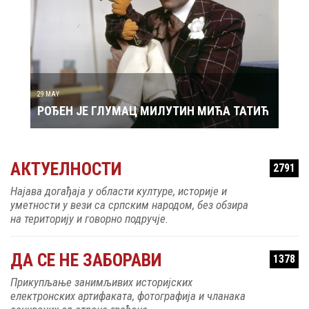
29 MAY
РОЂЕН ЈЕ ГЛУМАЦ МИЛУТИН МИЋА ТАТИЋ
31 MAY
РОЂ
АКТУЕЛНОСТИ
2791
МА
Најава догађаја у области културе, историје и
уметности у вези са српским народом, без обзира
на територију и говорно подручје.
ДА СЕ НЕ ЗАБОРАВИ
1378
Прикупљање занимљивих историјских
електронских артифаката, фотографија и чланака