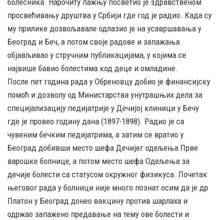
болесника. Нарочиту пажњу посветио је здравственом
просвећивању друштва у Србији где год је радио. Када су
му прилике дозвољавале одлазио је на усавршавања у
Београд и Беч, а потом своје радове и запажања
објављивао у стручним публикацијама, у којима се
највише бавио болестима код деце и омладине.
После пет година рада у Обреновцу добио је финансијску
помоћ и дозволу од Министарства унутрашњих дела за
специјализацију педијатрије у Дечијој клиници у Бечу
где је провео годину дана (1897-1898). Радио је са
чувеним бечким педијатрима, а затим се вратио у
Београд добивши место шефа Дечијег одељења Прве
варошке болнице, а потом место шефа Одељења за
дечије болести са статусом окружног физикуса. Почетак
његовог рада у болници није много познат осим да је др
Платон у Београд донео вакцину против шарлаха и
одржао запажено предавање на тему ове болести и