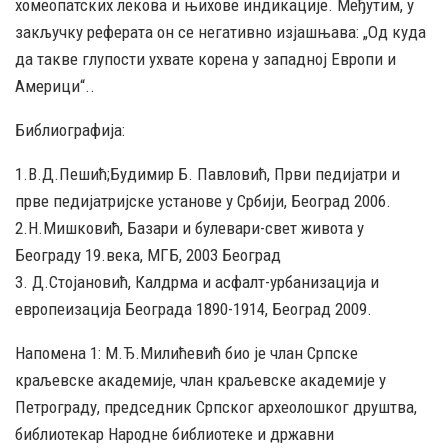
хомеопатских лекова и њихове индикације. Међутим, у
закључку реферата он се негативно изјашњава: „Од куда
да такве глупости ухвате корена у западној Европи и
Америци“..
Библиографија:
1.В.Д.Пешић;Будимир Б. Павловић, Први педијатри и
прве педијатријске установе у Србији, Београд 2006.
2.Н.Мишковић, Базари и булевари-свет живота у
Београду 19.века, МГБ, 2003 Београд
3. Д.Стојановић, Калдрма и асфалт-урбанизација и
европеизација Београда 1890-1914, Београд 2009.
Напомена 1: М.Ђ.Милићевић био је члан Српске
краљевске академије, члан краљевске академије у
Петрограду, председник Српског археолошког друштва,
библиотекар Народне библиотеке и државни