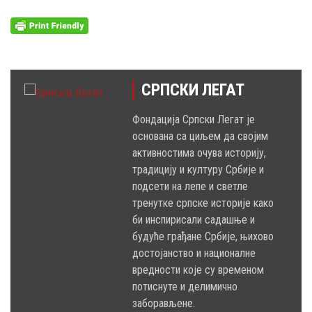
СРПСКИ ЛЕГАТ
Фондација Српски Легат је
основана са циљем да својим
активностима очува историју,
традицију и културу Србије и
подсети на лепе и светле
тренутке српске историје како
би инспирисали садашње и
будуће грађане Србије, њихово
достојанство и националне
вредности које су временом
потиснуте и делимично
заборављене.