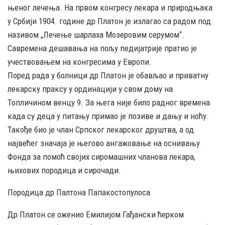
њеног лечења. На првом конгресу лекара и природњака
у Србији 1904. године др Платон је излагао са радом под
називом „Лечење шарлаха Мозеровим серумом“.
Савремена дешавања на пољу педијатрије пратио је
учествовањем на конгресима у Европи.
Поред рада у болници др Платон је обављао и приватну
лекарску праксу у ординацији у свом дому на
Топличином венцу 9. За њега није било радног времена
када су деца у питању примао је позиве и дању и ноћу.
Такође био је члан Српског лекарског друштва, а од
највећег значаја је његово ангажовање на оснивању
Фонда за помоћ својих сиромашних чланова лекара,
њихових породица и сирочади.
Породица др Палтона Папакостопулоса
Др Платон се оженио Емилијом Гађански ћерком