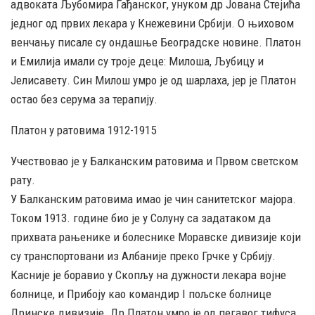
адвоката Љубомира Гађанског, унуком др Јована Стејића
једног од првих лекара у Кнежевини Србији. О њиховом
венчању писале су ондашње Београдске новине. Платон
и Емилија имали су троје деце: Милоша, Љубицу и
Јелисавету. Син Милош умро је од шарлаха, јер је Платон
остао без серума за терапију.
Платон у ратовима 1912-1915
Учествовао је у Балканским ратовима и Првом светском
рату.
У Балканским ратовима имао је чин санитетског мајора.
Током 1913. године био је у Солуну са задатаком да
прихвата рањенике и болеснике Моравске дивизије који
су транспортовани из Албаније преко Грчке у Србију.
Касније је боравио у Скопљу на дужности лекара војне
болнице, и Прибоју као командир I пољске болнице
Дринске дивизије. Др Платон умро је од пегавог тифуса