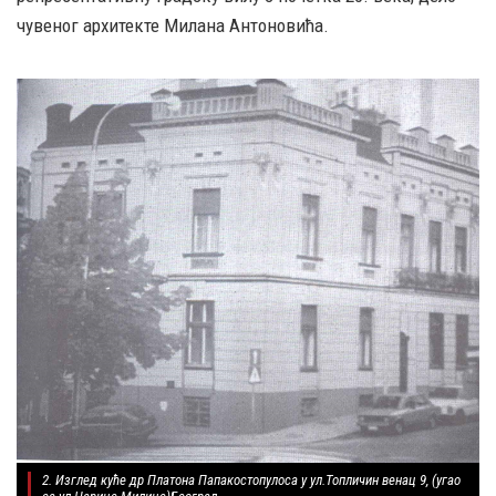
чувеног архитекте Милана Антоновића.
2. Изглед куће др Платона Папакостопулоса у ул.Топличин венац 9, (угао