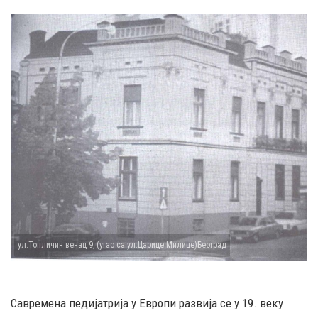
ул.Топличин венац 9, (угао са ул.Царице Милице)Београд
Савремена педијатрија у Европи развија се у 19. веку