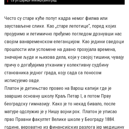
са ул.Царице Милице)Београд
Често су старе куће попут кадра немог филма или
заустављене слике. Као „старе лепотице“, поред којих
пројуримо и летимично пређемо погледом дрзнувши нас
својом ванвременском елеганцијом. Као једини сведоци
прошлости или успомене на давно прохујала времена,
значајне људе и њихова дела, који у својој тишини, чувају
причу о догађајима утканим у колективну судбину
становника једног града, коју сада са поносом
исписујемо овде.
Платон је детињство провео на Варош капији где је
завршио основну школу Краљ Петар I, а потом Прву
београдску гимназију. Како је то некад бивало, после
матуре одслужио је у Нишу војни рок. Платон је уписао
прво Правни факултет Велике школе у Београду 1884.
године, вероватно из финансијских разлога јер медицину