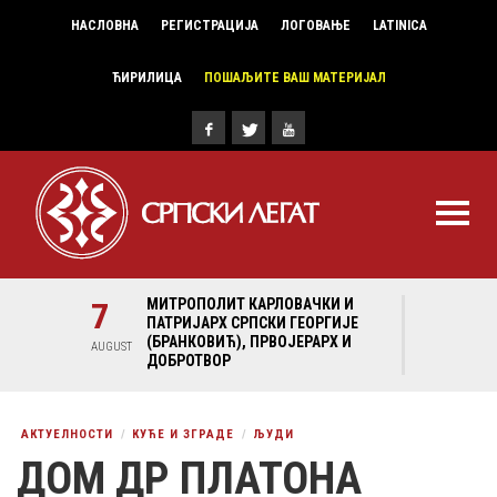
НАСЛОВНА
РЕГИСТРАЦИЈА
ЛОГОВАЊЕ
LATINICA
ЋИРИЛИЦА
ПОШАЉИТЕ ВАШ МАТЕРИЈАЛ
И И
7
МИТРОПОЛИТ КАРЛОВАЧКИ И
7
МИ
ГИЈЕ
ПАТРИЈАРХ СРПСКИ ГЕОРГИЈЕ
ПА
Х И
(БРАНКОВИЋ), ПРВОЈЕРАРХ И
(Б
AUGUST
AUGUST
ДОБРОТВОР
ДО
АКТУЕЛНОСТИ
КУЋЕ И ЗГРАДЕ
ЉУДИ
ДОМ ДР ПЛАТОНА