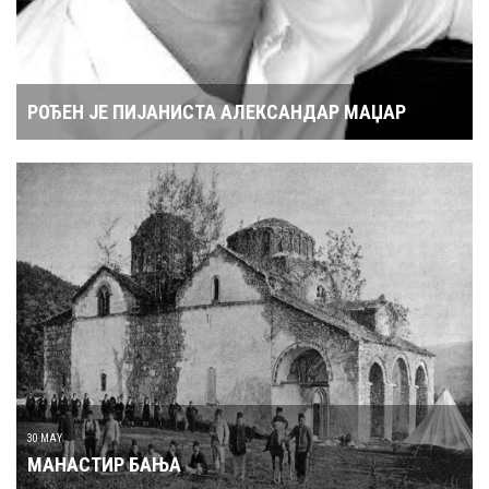
РОЂЕН ЈЕ ПИЈАНИСТА АЛЕКСАНДАР МАЏАР
30 MAY
МАНАСТИР БАЊА