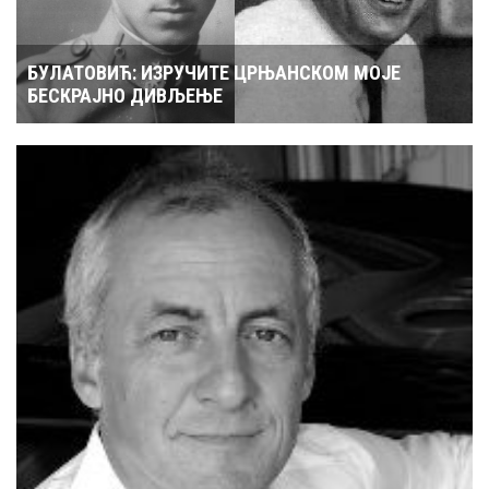
БУЛАТОВИЋ: ИЗРУЧИТЕ ЦРЊАНСКОМ МОЈЕ
БЕСКРАЈНО ДИВЉЕЊЕ