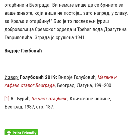
отаџбине и Београда. Ви немате више да се бринете за
ваше животе, који више не постоје… зато напред, у славу,
за Краља и отаџбину!” Био је то последњи јуриш
добровољаца Сремског одреда и Трећег вода Драгутина
Гавриловића. Зграда је срушена 1941.
Видоје Глубовић
Извор:
Голубовић 2019:
Видоје Голубовић,
Механе и
кафане старог Београда
, Београд: Лагуна, 199–200.
[1]
А. Ђурић,
За част отаџбине
, Књижевне новине,
Београд, 1987, стр. 187.