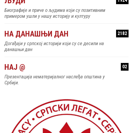
ЉУДИ
1924
Биографије и приче о људима који су позитивним
примером ушли у нашу историју и културу
НА ДАНАШЊИ ДАН
2182
Догађаји у српској историји који су се десили на
данашњи дан
НАЈ @
02
Презентација нематеријалног наслеђа општина у
Србији.