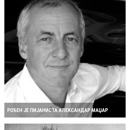
РОЂЕН ЈЕ ПИЈАНИСТА АЛЕКСАНДАР МАЏАР