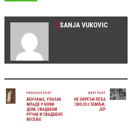
SANJA VUKOVIC
PREVIOUS POST
NEXT POST
ВЕНЧАЊЕ, УЛАЗАК
НЕ ОКРЕЋИ ЛЕЂА
МЛАДЕ У НОВИ
СВОЈОЈ ЗЕМЉИ,
ДОМ, СВАДБЕНИ
ЈЕР
РУЧАК И СВАДБЕНО
ВЕСЕЉЕ