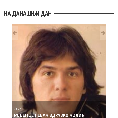
НА ДАНАШЊИ ДАН
29 MAY
РОЂ
30 MAY
РОЂЕН ЈЕ ПЕВАЧ ЗДРАВКО ЧОЛИЋ