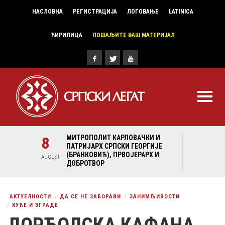
НАСЛОВНА
РЕГИСТРАЦИЈА
ЛОГОВАЊЕ
LATINICA
ЋИРИЛИЦА
ПОШАЉИТЕ ВАШ МАТЕРИЈАЛ
И И
8
МИТРОПОЛИТ КАРЛОВАЧКИ И
8
МИ
ГИЈЕ
ПАТРИЈАРХ СРПСКИ ГЕОРГИЈЕ
ПА
Х И
(БРАНКОВИЋ), ПРВОЈЕРАРХ И
(Б
AUGUST
AUGUST
ДОБРОТВОР
ДО
АКТУЕЛНОСТИ
ДА СЕ НЕ ЗАБОРАВИ
ЗАНИМЉИВОСТИ
КУЋЕ И ЗГРАДЕ