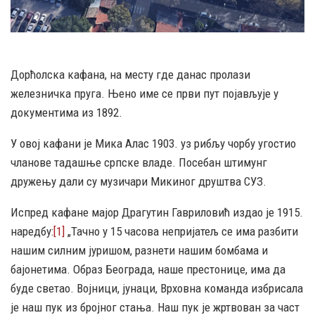
Дорћолска кафана, на месту где данас пролази
железничка пруга. Њено име се први пут појављује у
документима из 1892.
У овој кафани је Мика Алас 1903. уз рибљу чорбу угостио
чланове тадашње српске владе. Посебан штимунг
дружењу дали су музичари Микиног друштва СУЗ.
Испред кафане мајор Драгутин Гавриловић издао је 1915.
наредбу:
[1]
„Тачно у 15 часова непријатељ се има разбити
нашим силним јуришом, разнети нашим бомбама и
бајонетима. Образ Београда, наше престонице, има да
буде светао. Војници, јунаци, Врховна команда избрисала
је наш пук из бројног стања. Наш пук је жртвован за част