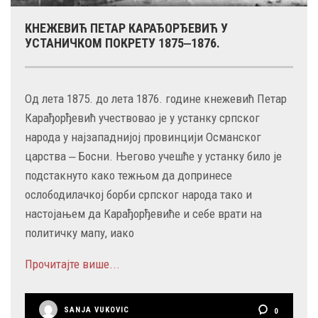
КНЕЖЕВИЋ ПЕТАР КАРАЂОРЂЕВИЋ У
УСТАНИЧКОМ ПОКРЕТУ 1875‒1876.
Од лета 1875. до лета 1876. године кнежевић Петар
Карађорђевић учествовао је у устанку српског
народа у најзападнијој провинцији Османског
царства ‒ Босни. Његово учешће у устанку било је
подстакнуто како тежњом да допринесе
ослободилачкој борби српског народа тако и
настојањем да Карађорђевиће и себе врати на
политичку мапу, иако
Прочитајте више...
SANJA VUKOVIC
0