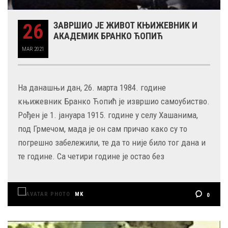
26
ЗАВРШИО ЈЕ ЖИВОТ КЊИЖЕВНИК И
АКАДЕМИК БРАНКО ЋОПИЋ
MAR
2021
На данашњи дан, 26. марта 1984. године
књижевник Бранко Ћопић је извршио самоубиство.
Рођен је 1. јануара 1915. године у селу Хашанима,
под Грмечом, мада је он сам причао како су то
погрешно забележили, те да то није било тог дана и
те године. Са четири године је остао без
MK
0