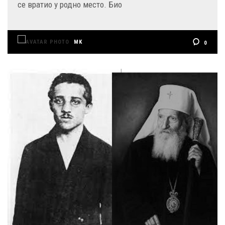
се вратио у родно место. Био
MK
0