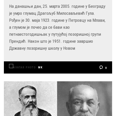
На данашњи дан, 25. марта 2005. године у Београду
је умро глумац Драгољуб Милосављевић Гула.
Рођен је 30. маја 1923. године у Петровцу на Млави,
а глумом је почео да се бави као
петнаестогодишњак у путујућој позоришној групи
Прендић. Након што је 1951. године завршио
Државну позоришну школу у Новом
MK
0