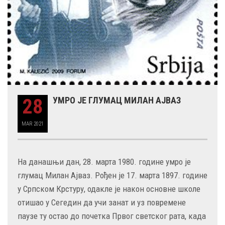
28
УМРО ЈЕ ГЛУМАЦ МИЛАН АЈВАЗ
MAR
2021
На данашњи дан, 28. марта 1980. године умро је
глумац Милан Ајваз. Рођен је 17. марта 1897. године
у Српском Крстуру, одакле је након основне школе
отишао у Сегедин да учи занат и уз повремене
паузе ту остао до почетка Првог светског рата, када