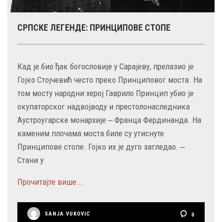
СРПСКЕ ЛЕГЕНДЕ: ПРИНЦИПОВЕ СТОПЕ
Кад је био ђак богословије у Сарајеву, прелазио је
Гојко Стојчевић често преко Принциповог моста. На
том мосту народни херој Гаврило Принцип убио је
окупаторског надвојводу и престолонаследника
Аустроугарске монархије ‒ Франца Фердинанда. На
каменим плочама моста биле су утиснуте
Принципове стопе. Гојко их је дуго загледао. ‒
Стани у
Прочитајте више...
SANJA VUKOVIC
0