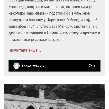
[…] Један очевидац, познати учени човек и писац
Евстатије, солунски митрополит, оставио нам је
неколико занимљивих података о Немањином
принудном боравку у Цариграду. У беседи коју је 6.
децембра 1174. упутио цару Манојлу, Евстатије је с
дивљењем говорио о Немањином стасу и држању и
описао како је српски владар с
Прочитајте више...
SANJA VUKOVIC
0