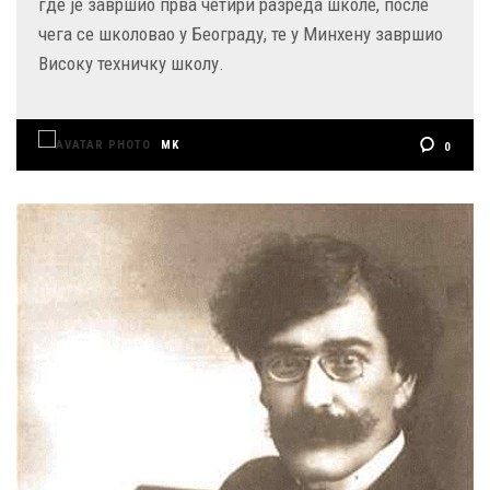
где је завршио прва четири разреда школе, после
чега се школовао у Београду, те у Минхену завршио
Високу техничку школу.
MK
0