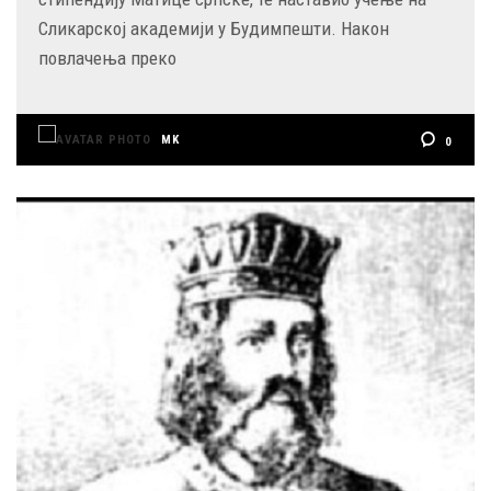
Сликарској академији у Будимпешти. Након
повлачења преко
MK
0