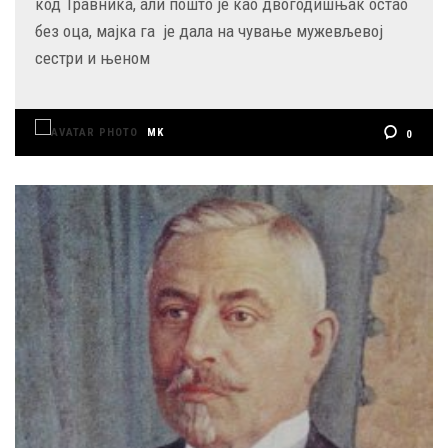
код Травника, али пошто је као двогодишњак остао
без оца, мајка га је дала на чување мужевљевој
сестри и њеном
MK
0