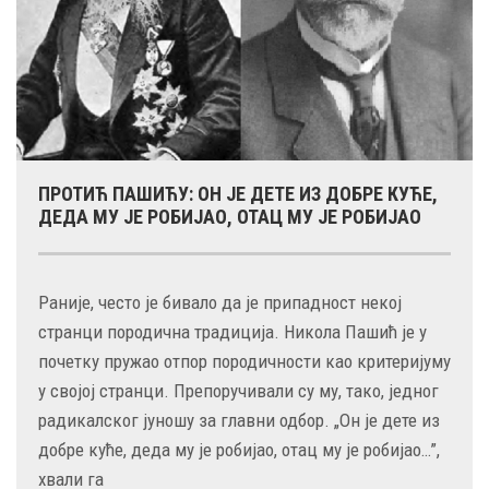
ПРОТИЋ ПАШИЋУ: ОН ЈЕ ДЕТЕ ИЗ ДОБРЕ КУЋЕ,
ДЕДА МУ ЈЕ РОБИЈАО, ОТАЦ МУ ЈЕ РОБИЈАО
Раније, често је бивало да је припадност некој
странци породична традиција. Никола Пашић је у
почетку пружао отпор породичности као критеријуму
у својој странци. Препоручивали су му, тако, једног
радикалског јуношу за главни одбор. „Он је дете из
добре куће, деда му је робијао, отац му је робијао…”,
хвали га