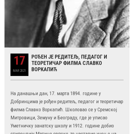
17
РОЂЕН ЈЕ РЕДИТЕЉ, ПЕДАГОГ И
ТЕОРЕТИЧАР ФИЛМА СЛАВКО
ВОРКАПИЋ
MAR
2021
На данашњи дан, 17. марта 1894. године у
Добринцима је рођен редитељ, педагог и теоретичар
филма Славко Воркапић. Школовао се у Сремској
Митровици, Земуну и Београду, где је уписао
Уметничку занатску школу и 1912. године добио
стипендију Матице српске, те наставио учење на