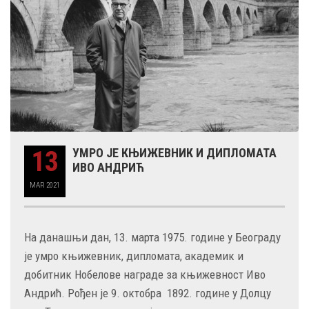
13
УМРО ЈЕ КЊИЖЕВНИК И ДИПЛОМАТА
ИВО АНДРИЋ
MAR
2021
На данашњи дан, 13. марта 1975. године у Београду
је умро књижевник, дипломата, академик и
добитник Нобелове награде за књижевност Иво
Андрић. Рођен је 9. октобра 1892. године у Долцу