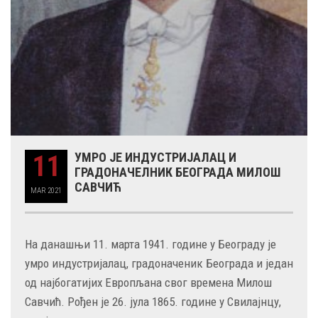
11
УМРО ЈЕ ИНДУСТРИЈАЛАЦ И
ГРАДОНАЧЕЛНИК БЕОГРАДА МИЛОШ
САВЧИЋ
MAR
2021
На данашњи 11. марта 1941. године у Београду је
умро индустријалац, градоначеник Београда и један
од најбогатијих Европљана свог времена Милош
Савчић. Рођен је 26. јула 1865. године у Свилајнцу,