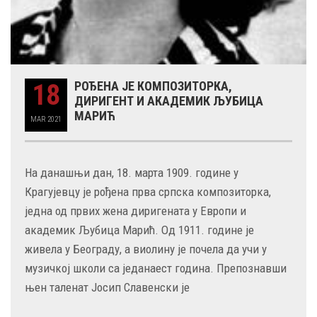
18
РОЂЕНА ЈЕ КОМПОЗИТОРКА,
ДИРИГЕНТ И АКАДЕМИК ЉУБИЦА
МАРИЋ
MAR
2021
На данашњи дан, 18. марта 1909. године у
Крагујевцу је рођена прва српска композиторка,
једна од првих жена диригената у Европи и
академик Љубица Марић. Од 1911. године је
живела у Београду, а виолину је почела да учи у
музичкој школи са једанаест година. Препознавши
њен таленат Јосип Славенски је