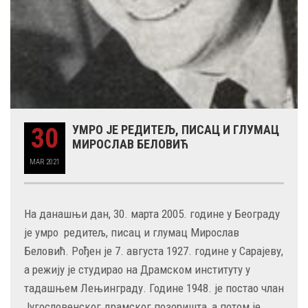
30
УМРО ЈЕ РЕДИТЕЉ, ПИСАЦ И ГЛУМАЦ
МИРОСЛАВ БЕЛОВИЋ
MAR
2021
На данашњи дан, 30. марта 2005. године у Београду
је умро редитељ, писац и глумац Мирослав
Беловић. Рођен је 7. августа 1927. године у Сарајеву,
а режију је студирао на Драмском институту у
тадашњем Лењинграду. Године 1948. је постао члан
Југословенског драмског позоришта, а потом је