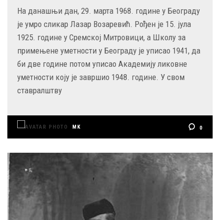
На данашњи дан, 29. марта 1968. године у Београду
је умро сликар Лазар Возаревић. Рођен је 15. јула
1925. године у Сремској Митровици, а Школу за
примењене уметности у Београду је уписао 1941, да
би две године потом уписао Академију ликовне
уметности коју је завршио 1948. године. У свом
ставралштву
MK
0