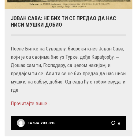
ЈОВАН САВА: НЕ БИХ ТИ СЕ ПРЕДАО ДА НАС
НИСИ МУШКИ ДОБИО
После Битке на Суводолу, биорски кнез Јован Сава,
који је са својима био уз Турке, дође Карађорђу: ‒
Дошао сам ти, Господару, са целом нахијом, и
предајем ти се. Али ти се не бих предао да нас ниси
мушки, на сабљу, добио. Од сада ћу с тобом свуда, и
где
Прочитајте више...
SANJA VUKOVIC
0