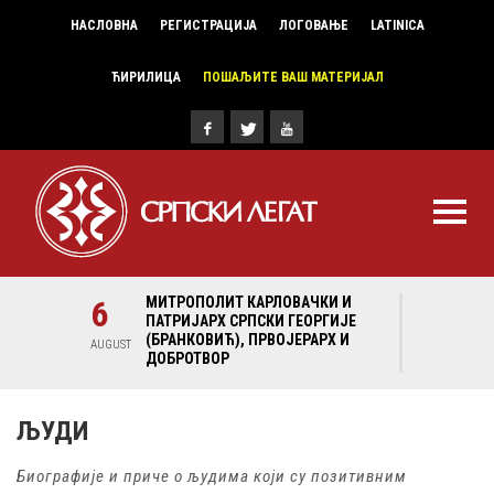
НАСЛОВНА
РЕГИСТРАЦИЈА
ЛОГОВАЊЕ
LATINICA
ЋИРИЛИЦА
ПОШАЉИТЕ ВАШ МАТЕРИЈАЛ
И И
6
МИТРОПОЛИТ КАРЛОВАЧКИ И
6
МИ
ГИЈЕ
ПАТРИЈАРХ СРПСКИ ГЕОРГИЈЕ
ПА
Х И
(БРАНКОВИЋ), ПРВОЈЕРАРХ И
(Б
AUGUST
AUGUST
ДОБРОТВОР
ДО
ЉУДИ
Биографије и приче о људима који су позитивним