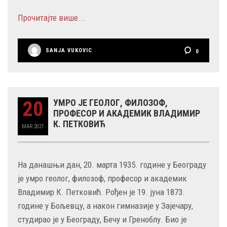
Прочитајте више...
SANJA VUKOVIC
0
20
УМРО ЈЕ ГЕОЛОГ, ФИЛОЗОФ,
ПРОФЕСОР И АКАДЕМИК ВЛАДИМИР
К. ПЕТКОВИЋ
MAR
2021
На данашњи дан, 20. марта 1935. године у Београду
је умро геолог, филозоф, професор и академик
Владимир К. Петковић. Рођен је 19. јуна 1873.
године у Бољевцу, а након гимназије у Зајечару,
студирао је у Београду, Бечу и Греноблу. Био је