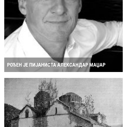
РОЂЕН ЈЕ ПИЈАНИСТА АЛЕКСАНДАР МАЏАР