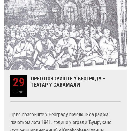
29
ПРВО ПОЗОРИШТЕ У БЕОГРАДУ –
ТЕАТАР У САВАМАЛИ
JUN
2015
Прво позориште у Београду почело је са радом
почетком лета 1841. године у згради Ђумрукане
(тур.реч-царинарница) у Карађорђевој улици