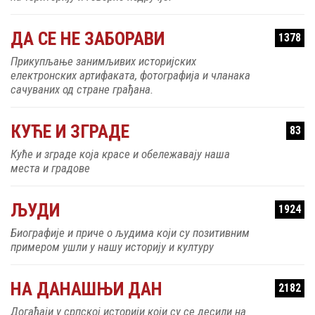
ДА СЕ НЕ ЗАБОРАВИ
1378
Прикупљање занимљивих историјских
електронских артифаката, фотографија и чланака
сачуваних од стране грађана.
КУЋЕ И ЗГРАДЕ
83
Куће и зграде која красе и обележавају наша
места и градове
ЉУДИ
1924
Биографије и приче о људима који су позитивним
примером ушли у нашу историју и културу
НА ДАНАШЊИ ДАН
2182
Догађаји у српској историји који су се десили на