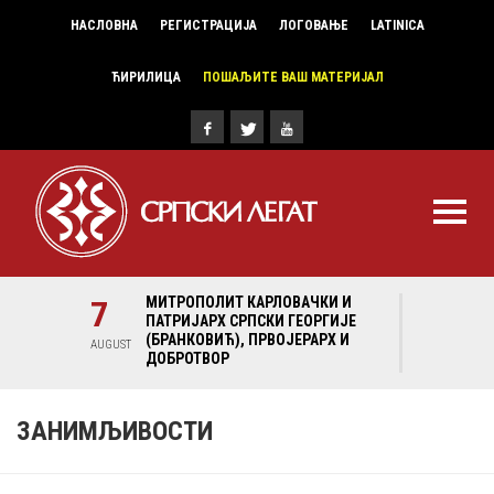
НАСЛОВНА
РЕГИСТРАЦИЈА
ЛОГОВАЊЕ
LATINICA
ЋИРИЛИЦА
ПОШАЉИТЕ ВАШ МАТЕРИЈАЛ
И И
7
МИТРОПОЛИТ КАРЛОВАЧКИ И
7
МИ
ГИЈЕ
ПАТРИЈАРХ СРПСКИ ГЕОРГИЈЕ
ПА
Х И
(БРАНКОВИЋ), ПРВОЈЕРАРХ И
(Б
AUGUST
AUGUST
ДОБРОТВОР
ДО
ЗАНИМЉИВОСТИ