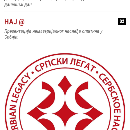
данашњи дан
НАЈ @
02
Презентација нематеријалног наслеђа општина у
Србији.