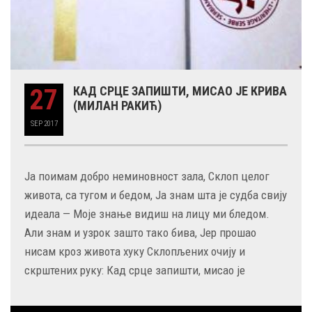
27
КАД СРЦЕ ЗАПИШТИ, МИСАО ЈЕ КРИВА
(МИЛАН РАКИЋ)
SEP
2017
Ја поимам добро неминовност зала, Склоп целог
живота, са тугом и бедом, Ја знам шта је судба свију
идеала — Моје знање видиш на лицу ми бледом.
Али знам и узрок зашто тако бива, Јер прошао
нисам кроз живота хуку Склопљених очију и
скрштених руку: Кад срце запишти, мисао је