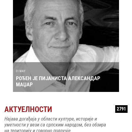
30 MAY
ЈАНИСТА АЛЕКСАНДАР
РОЂЕН ЈЕ ПЕВАЧ ЗДРАВ
АКТУЕЛНОСТИ
2791
Најава догађаја у области културе, историје и
уметности у вези са српским народом, без обзира
на територију и говорно подручје.