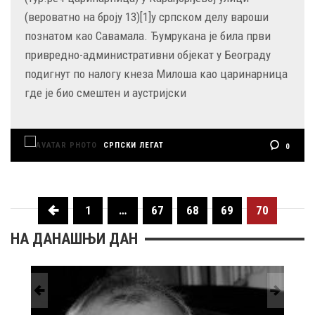
(вероватно на броју 13)[1]у српском делу вароши
познатом као Савамала. Ђумрукана је била први
привредно-административни објекат у Београду
подигнут по налогу кнеза Милоша као царинарница
где је био смештен и аустријски
СРПСКИ ЛЕГАТ
0
1
…
67
68
69
70
НА ДАНАШЊИ ДАН