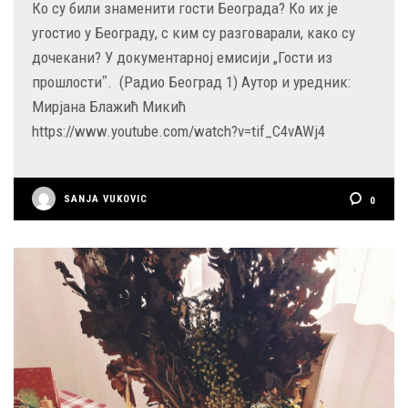
Ко су били знаменити гости Београда? Ко их је
угостио у Београду, с ким су разговарали, како су
дочекани? У документарној емисији „Гости из
прошлостиˮ. (Радио Београд 1) Аутор и уредник:
Мирјана Блажић Микић
https://www.youtube.com/watch?v=tif_C4vAWj4
SANJA VUKOVIC
0