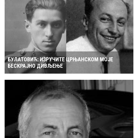
БУЛАТОВИЋ: ИЗРУЧИТЕ ЦРЊАНСКОМ МОЈЕ
БЕСКРАЈНО ДИВЉЕЊЕ