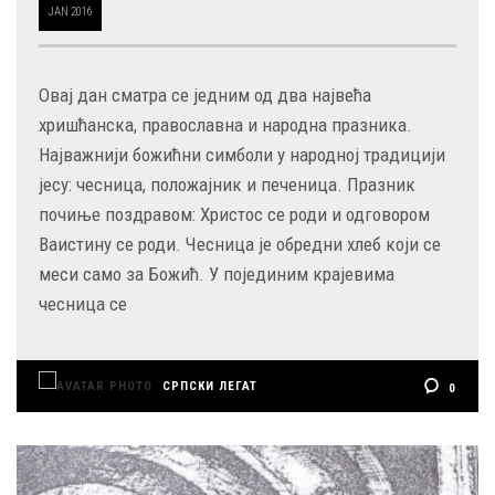
JAN
2016
Овај дан сматра се једним од два највећа
хришћанска, православна и народна празника.
Најважнији божићни симболи у народној традицији
јесу: чесница, положајник и печеница. Празник
почиње поздравом: Христос се роди и одговором
Ваистину се роди. Чесница је обредни хлеб који се
меси само за Божић. У појединим крајевима
чесница се
СРПСКИ ЛЕГАТ
0