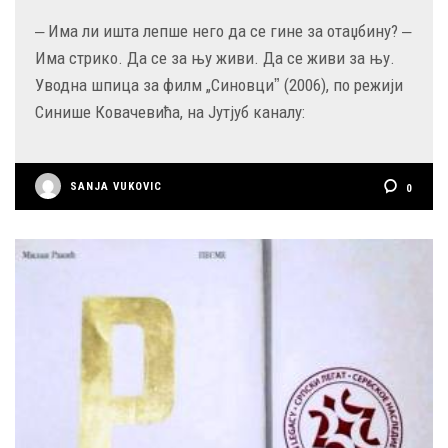
‒ Има ли ишта лепше него да се гине за отаџбину? ‒
Има стрико. Да се за њу живи. Да се живи за њу.
Уводна шпица за филм „Синовциˮ (2006), по режији
Синише Ковачевића, на Јутјуб каналу:
SANJA VUKOVIC
0