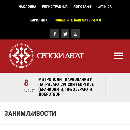
НАСЛОВНА
РЕГИСТРАЦИЈА
ЛОГОВАЊЕ
LATINICA
ЋИРИЛИЦА
ПОШАЉИТЕ ВАШ МАТЕРИЈАЛ
И И
8
МИТРОПОЛИТ КАРЛОВАЧКИ И
8
МИ
ГИЈЕ
ПАТРИЈАРХ СРПСКИ ГЕОРГИЈЕ
ПА
Х И
(БРАНКОВИЋ), ПРВОЈЕРАРХ И
(Б
AUGUST
AUGUST
ДОБРОТВОР
ДО
ЗАНИМЉИВОСТИ