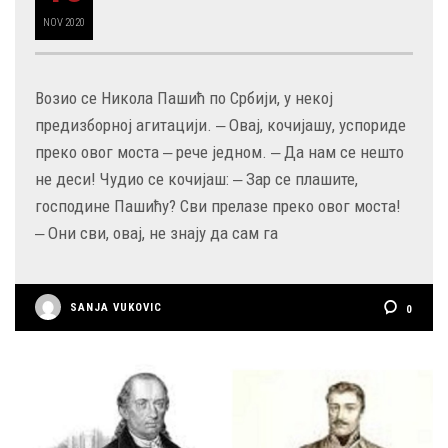
NOV
2020
Возио се Никола Пашић по Србији, у некој
предизборној агитацији. ‒ Овај, кочијашу, успориде
преко овог моста ‒ рече једном. ‒ Да нам се нешто
не деси! Чудио се кочијаш: ‒ Зар се плашите,
господине Пашићу? Сви прелазе преко овог моста!
‒ Они сви, овај, не знају да сам га
SANJA VUKOVIC
0