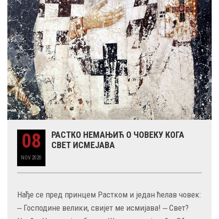
08
РАСТКО НЕМАЊИЋ О ЧОВЕКУ КОГА
СВЕТ ИСМЕЈАВА
NOV
2020
Нађе се пред принцем Растком и један ћелав човек:
‒ Господине велики, свијет ме исмијава! ‒ Свет?