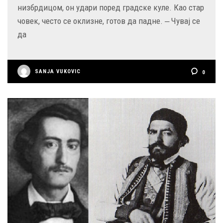
низбрдицом, он удари поред градске куле. Као стар
човек, често се оклизне, готов да падне. ‒ Чувај се
да
SANJA VUKOVIC
0