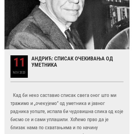
11
АНДРИЋ: СПИСАК ОЧЕКИВАЊА ОД
УМЕТНИКА
NOV
2020
Кад би неко саставио списак свега оног што ми
тражимо и „очекујемо” од уметника и јавног
радника уопште, испала би чудовишна слика од које
бисмо се и сами уплашили. Хоћемо прво да је
близак нама по схватањима и по начину