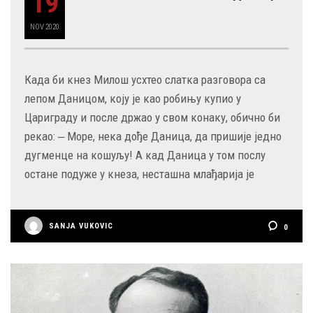
19
NOV
2020
Када би кнез Милош усхтео слатка разговора са
лепом Даницом, коју је као робињу купио у
Цариграду и после држао у свом конаку, обично би
рекао: ‒ Море, нека дође Даница, да пришије једно
дугменце на кошуљу! А кад Даница у том послу
остане подуже у кнеза, несташна млађарија је
SANJA VUKOVIC
0