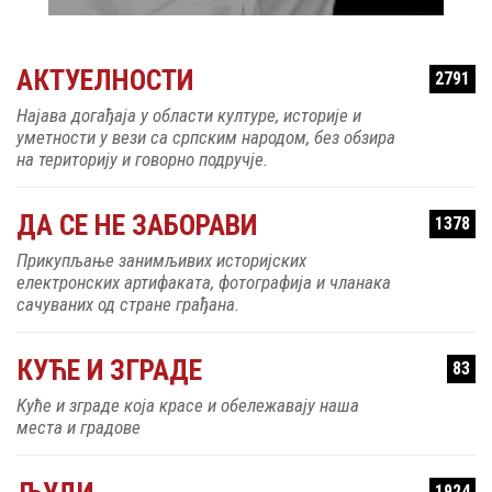
АКТУЕЛНОСТИ
2791
Најава догађаја у области културе, историје и
уметности у вези са српским народом, без обзира
на територију и говорно подручје.
ДА СЕ НЕ ЗАБОРАВИ
1378
Прикупљање занимљивих историјских
електронских артифаката, фотографија и чланака
сачуваних од стране грађана.
КУЋЕ И ЗГРАДЕ
83
Куће и зграде која красе и обележавају наша
места и градове
ЉУДИ
1924