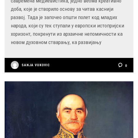
савремена медиевистика, једно веома креативно
доба, које је створило основу за читав каснији
развој. Тада је започео општи полет код младих
народа, који су тек ступали у европски истопријски
хоризонт, покренути из архаичне непомичности ка
новом духовном стварању, ка развијању
SANJA VUKOVIC
0