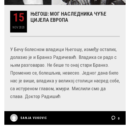
15
ЊЕГОШ: МОГ НАСЛЕДНИКА ЧУЋЕ
ЦИЈЕЛА ЕВРОПА
NOV
2020
У Бечу болесном владици Његошу, између осталих,
долазио је и Бранко Радичевић. Владика се радо с
њим разговарао. Не беше то онај стари Бранко.
Променио се, болешљив, невесео. Једног дана било
нас је више, владика у великој столици насред собе,
са истуреном главом, жмури. Мислили смо да
спава. Доктор Радишић
SANJA VUKOVIC
0