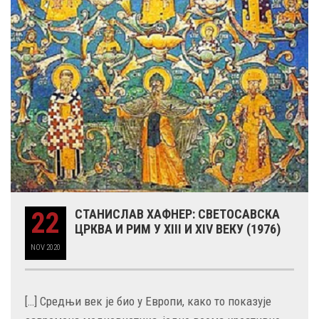
22
СТАНИСЛАВ ХАФНЕР: СВЕТОСАВСКА
ЦРКВА И РИМ У XIII И XIV ВЕКУ (1976)
NOV
2020
[…] Средњи век је био у Европи, како то показује