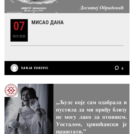
07
МИСАО ДАНА
NOV
2020
SANJA VUKOVIC
0