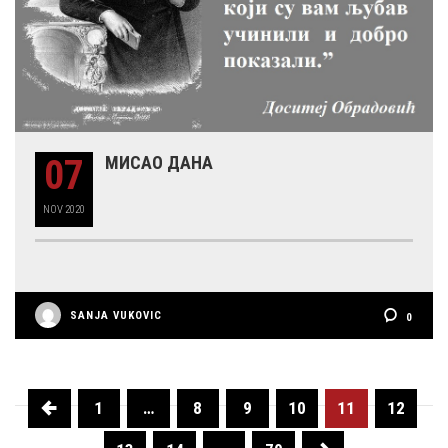
07
МИСАО ДАНА
NOV
2020
SANJA VUKOVIC
0
1
…
8
9
10
11
12