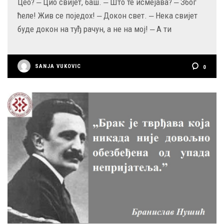
Цео? ‒ Цио свијет, баш. ‒ Што те исмејава? ‒ Због
ћеле! Жив се поједох! ‒ Докон свет. ‒ Нека свијет
буде докон на туђ рачун, а не на мој! ‒ А ти
SANJA VUKOVIC
0