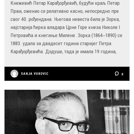
Кнежевић Петар Карађорђевић, будући краљ Петар
Први, оженио се релативно касно, непосредно пре
свог 40. рођендана. Његова невеста била је Зорка,
најстарија ћерка владара Црне Горе кнеза Николе I
Петровића и кнегиње Милене. Зорка (1864‒1890) се
1883. удала за двадесет година старијег Петра
Карађорђевића. Додуше, тада је имала 19 година,
SANJA VUKOVIC
0