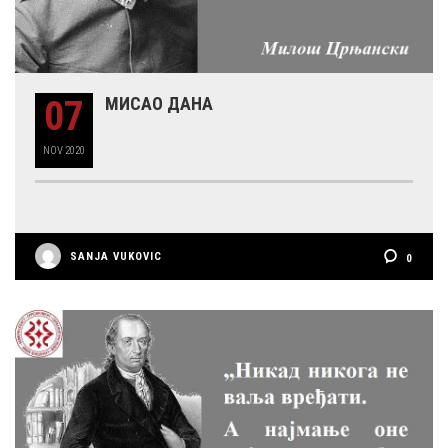
07
МИСАО ДАНА
NOV
2020
SANJA VUKOVIC
0