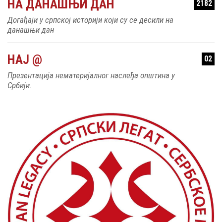
НА ДАНАШЊИ ДАН
2182
Догађаји у српској историји који су се десили на
данашњи дан
НАЈ @
02
Презентација нематеријалног наслеђа општина у
Србији.