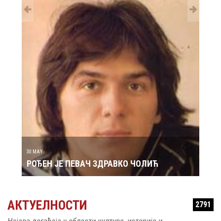
29 MAY
РОЂ
30 MAY
РОЂЕН ЈЕ ПЕВАЧ ЗДРАВКО ЧОЛИЋ
АКТУЕЛНОСТИ
2791
Најава догађаја у области културе, историје и