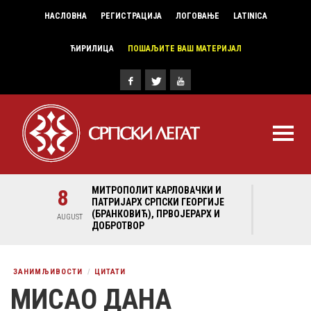
НАСЛОВНА
РЕГИСТРАЦИЈА
ЛОГОВАЊЕ
LATINICA
ЋИРИЛИЦА
ПОШАЉИТЕ ВАШ МАТЕРИЈАЛ
И И
8
МИТРОПОЛИТ КАРЛОВАЧКИ И
8
МИ
ГИЈЕ
ПАТРИЈАРХ СРПСКИ ГЕОРГИЈЕ
ПА
Х И
(БРАНКОВИЋ), ПРВОЈЕРАРХ И
(Б
AUGUST
AUGUST
ДОБРОТВОР
ДО
ЗАНИМЉИВОСТИ
ЦИТАТИ
МИСАО ДАНА