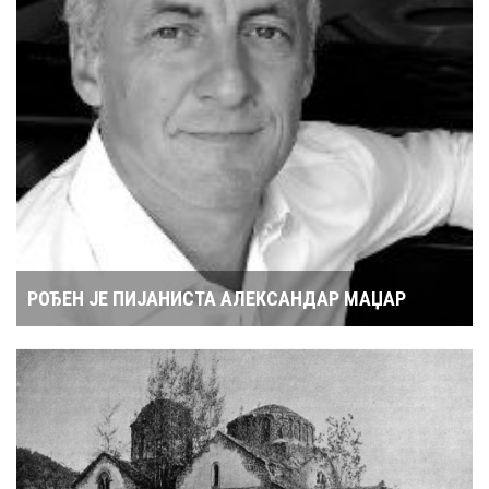
РОЂЕН ЈЕ ПИЈАНИСТА АЛЕКСАНДАР МАЏАР