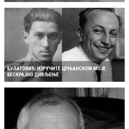
БУЛАТОВИЋ: ИЗРУЧИТЕ ЦРЊАНСКОМ МОЈЕ
БЕСКРАЈНО ДИВЉЕЊЕ