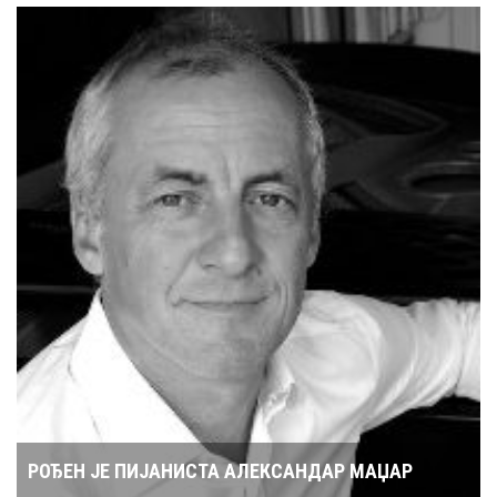
РОЂЕН ЈЕ ПИЈАНИСТА АЛЕКСАНДАР МАЏАР