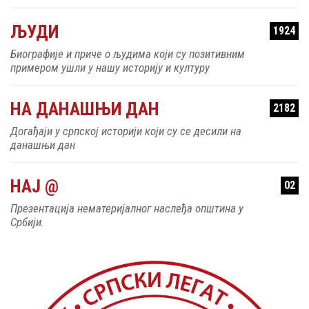
ЉУДИ
1924
Биографије и приче о људима који су позитивним
примером ушли у нашу историју и културу
НА ДАНАШЊИ ДАН
2182
Догађаји у српској историји који су се десили на
данашњи дан
НАЈ @
02
Презентација нематеријалног наслеђа општина у
Србији.