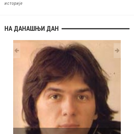
историје
НА ДАНАШЊИ ДАН
29 MAY
РОЂ