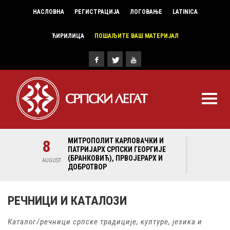
НАСЛОВНА
РЕГИСТРАЦИЈА
ЛОГОВАЊЕ
LATINICA
ЋИРИЛИЦА
ПОШАЉИТЕ ВАШ МАТЕРИЈАЛ
И И
8
МИТРОПОЛИТ КАРЛОВАЧКИ И
8
МИ
ГИЈЕ
ПАТРИЈАРХ СРПСКИ ГЕОРГИЈЕ
ПА
Х И
(БРАНКОВИЋ), ПРВОЈЕРАРХ И
(Б
AUGUST
AUGUST
ДОБРОТВОР
ДО
РЕЧНИЦИ И КАТАЛОЗИ
Каталог/речници српске традиције, културе, језика и