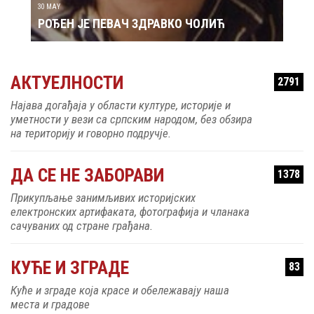
30 MAY
РОЂЕН ЈЕ ПЕВАЧ ЗДРАВКО ЧОЛИЋ
АКТУЕЛНОСТИ
2791
Најава догађаја у области културе, историје и
уметности у вези са српским народом, без обзира
на територију и говорно подручје.
ДА СЕ НЕ ЗАБОРАВИ
1378
Прикупљање занимљивих историјских
електронских артифаката, фотографија и чланака
сачуваних од стране грађана.
КУЋЕ И ЗГРАДЕ
83
Куће и зграде која красе и обележавају наша
места и градове