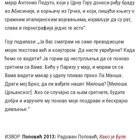
мајор Антонио Педуто, који у Црну Гору доноси риђу браду
из Абисиније, и корњачу из Грчке, и који, пишући књигу о
срамним италијанским војевањима, изјављује да су рат,
слава и порнографија једно те исто”.
Гоју подилази: „Ја Вас сматрам не само преводиоцем
мојих текстова већ и коаутором. Да нисте увређени? Када
ћемо се видети? Ја горим од нестрпљења да се поново
сретнем са Вама. Бићу у Паризу у мају, и морам се са
Вама видети макар у оделу пливао преко Ла Манша…
Драги мој Брко, да ли виђате нашег Милоша? [Милоша
Црњанског]. Ако се случајно са њим сретнете, будите
добри и изручите му поново моје поздраве и бескрајно
дивљење.”
ИЗВОР:
Поповић 2013:
Радован Поповић,
Како је Буле