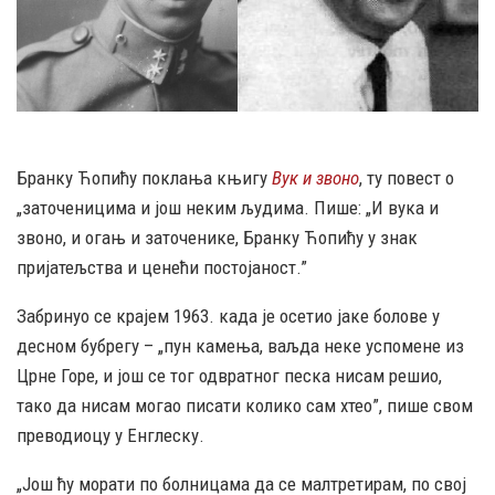
Бранку Ћопићу поклања књигу
Вук и звоно
, ту повест о
„заточеницима и још неким људима. Пише: „И вука и
звоно, и огањ и заточенике, Бранку Ћопићу у знак
пријатељства и ценећи постојаност.”
Забринуо се крајем 1963. када је осетио јаке болове у
десном бубрегу – „пун камења, ваљда неке успомене из
Црне Горе, и још се тог одвратног песка нисам решио,
тако да нисам могао писати колико сам хтео”, пише свом
преводиоцу у Енглеску.
„Још ћу морати по болницама да се малтретирам, по свој