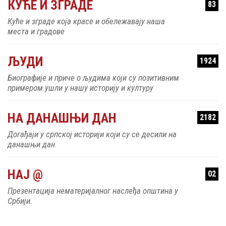
КУЋЕ И ЗГРАДЕ
83
Куће и зграде која красе и обележавају наша
места и градове
ЉУДИ
1924
Биографије и приче о људима који су позитивним
примером ушли у нашу историју и културу
НА ДАНАШЊИ ДАН
2182
Догађаји у српској историји који су се десили на
данашњи дан
НАЈ @
02
Презентација нематеријалног наслеђа општина у
Србији.