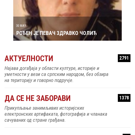
29 MAY
РОЂ
30 MAY
РОЂЕН ЈЕ ПЕВАЧ ЗДРАВКО ЧОЛИЋ
АКТУЕЛНОСТИ
2791
Најава догађаја у области културе, историје и
уметности у вези са српским народом, без обзира
на територију и говорно подручје.
ДА СЕ НЕ ЗАБОРАВИ
1378
Прикупљање занимљивих историјских
електронских артифаката, фотографија и чланака
сачуваних од стране грађана.