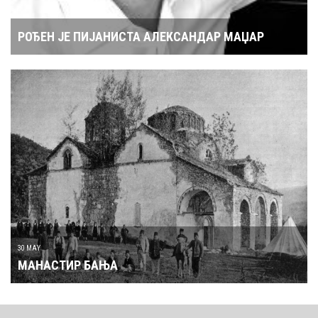
РОЂЕН ЈЕ ПИЈАНИСТА АЛЕКСАНДАР МАЏАР
30 MAY
МАНАСТИР БАЊА