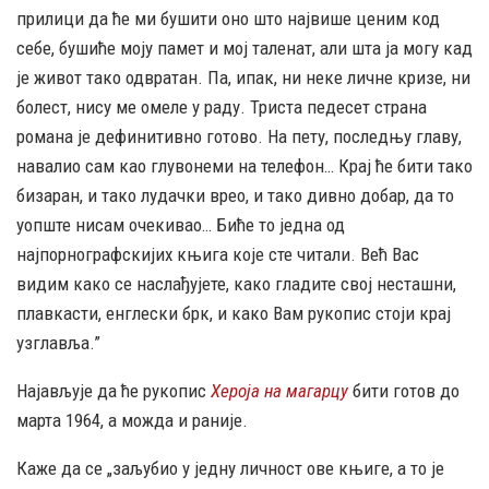
прилици да ће ми бушити оно што највише ценим код
себе, бушиће моју памет и мој таленат, али шта ја могу кад
је живот тако одвратан. Па, ипак, ни неке личне кризе, ни
болест, нису ме омеле у раду. Триста педесет страна
романа је дефинитивно готово. На пету, последњу главу,
навалио сам као глувонеми на телефон… Крај ће бити тако
бизаран, и тако лудачки врео, и тако дивно добар, да то
уопште нисам очекивао… Биће то једна од
најпорнографскијих књига које сте читали. Већ Вас
видим како се наслађујете, како гладите свој несташни,
плавкасти, енглески брк, и како Вам рукопис стоји крај
узглавља.”
Најављује да ће рукопис
Хероја на магарцу
бити готов до
марта 1964, а можда и раније.
Каже да се „заљубио у једну личност ове књиге, а то је