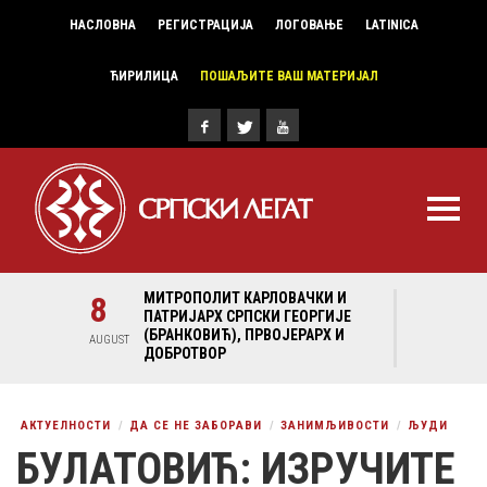
НАСЛОВНА
РЕГИСТРАЦИЈА
ЛОГОВАЊЕ
LATINICA
ЋИРИЛИЦА
ПОШАЉИТЕ ВАШ МАТЕРИЈАЛ
И И
8
МИТРОПОЛИТ КАРЛОВАЧКИ И
8
МИ
ГИЈЕ
ПАТРИЈАРХ СРПСКИ ГЕОРГИЈЕ
ПА
Х И
(БРАНКОВИЋ), ПРВОЈЕРАРХ И
(Б
AUGUST
AUGUST
ДОБРОТВОР
ДО
АКТУЕЛНОСТИ
ДА СЕ НЕ ЗАБОРАВИ
ЗАНИМЉИВОСТИ
ЉУДИ
БУЛАТОВИЋ: ИЗРУЧИТЕ