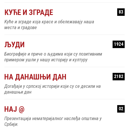
КУЋЕ И ЗГРАДЕ
83
Куће и зграде која красе и обележавају наша
места и градове
ЉУДИ
1924
Биографије и приче о људима који су позитивним
примером ушли у нашу историју и културу
НА ДАНАШЊИ ДАН
2182
Догађаји у српској историји који су се десили на
данашњи дан
НАЈ @
02
Презентација нематеријалног наслеђа општина у
Србији.