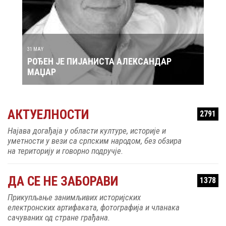
30 MAY
НДАР
РОЂЕН ЈЕ ПЕВАЧ ЗДРАВКО ЧОЛИЋ
АКТУЕЛНОСТИ
2791
Најава догађаја у области културе, историје и
уметности у вези са српским народом, без обзира
на територију и говорно подручје.
ДА СЕ НЕ ЗАБОРАВИ
1378
Прикупљање занимљивих историјских
електронских артифаката, фотографија и чланака
сачуваних од стране грађана.