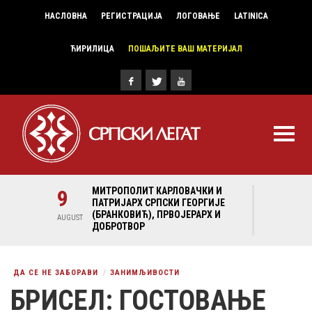
НАСЛОВНА
РЕГИСТРАЦИЈА
ЛОГОВАЊЕ
LATINICA
ЋИРИЛИЦА
ПОШАЉИТЕ ВАШ МАТЕРИЈАЛ
И И
9
МИТРОПОЛИТ КАРЛОВАЧКИ И
9
МИ
ГИЈЕ
ПАТРИЈАРХ СРПСКИ ГЕОРГИЈЕ
ПА
Х И
(БРАНКОВИЋ), ПРВОЈЕРАРХ И
(Б
AUGUST
AUGUST
ДОБРОТВОР
ДО
ДА СЕ НЕ ЗАБОРАВИ
ЗАНИМЉИВОСТИ
БРИСЕЛ: ГОСТОВАЊЕ