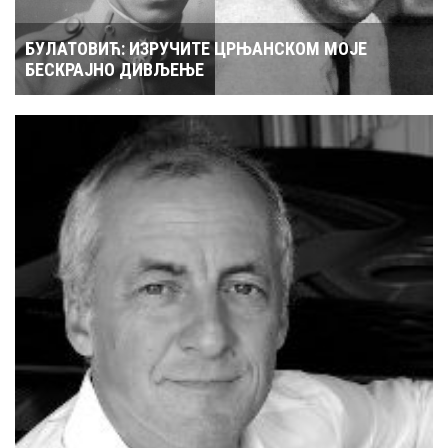
БУЛАТОВИЋ: ИЗРУЧИТЕ ЦРЊАНСКОМ МОЈЕ
БЕСКРАЈНО ДИВЉЕЊЕ