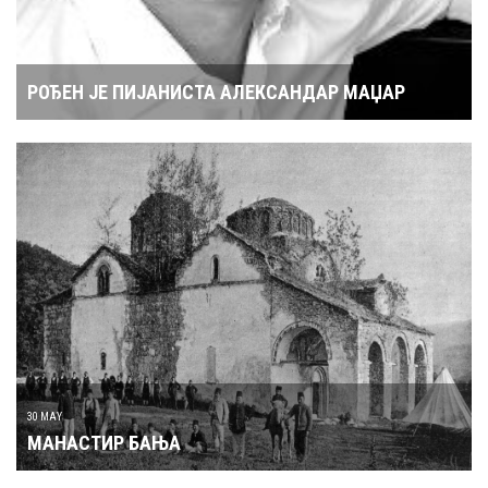
РОЂЕН ЈЕ ПИЈАНИСТА АЛЕКСАНДАР МАЏАР
30 MAY
МАНАСТИР БАЊА