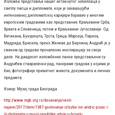
Изложба представља нашег истакнутог нобеловца у
светлу писца и дипломате, који је захваљујући
интензивној дипломатској каријери боравио у многим
европским градовима као представник Краљевине Срба,
Хрвата и Словенаца, потом и Краљевине Југославије. Од
Ватикана, Букурешта, Трста, Граца, Марсеја, Париза,
Мадрида, Брисела, преко Женеве до Берлина, Андрић је у
сваком од градова проналазио инспирацију за своја
дела. На двадесет изложбених паноа представљени су
Андрићев стваралачки рад, панораме градова у којима је
био, фотографије приватног живота, докумената и личних
предмета.
Извор: Музеј града Београда
http://www.mgb.org.rs/desavanja/vesti-
najave/2017/item/1387-gostovanje-izlozbe-ivo-andric-pisac-i-
ili-diplomata-u-misiji-republike-srbije-u-briselu