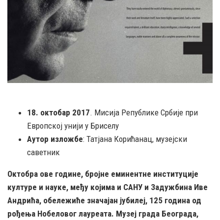
18. октобар 2017
. Мисија Републике Србије при
Европској унији у Бриселу
Аутор изложбе
: Татјана Корићанац, музејски
саветник
Октобра ове године, бројне еминентне институције
културе и науке, међу којима и САНУ и Задужбина Иве
Андрића, обележиће значајан јубилеј, 125 година од
рођења Нобеловог лауреата. Музеј града Београда,