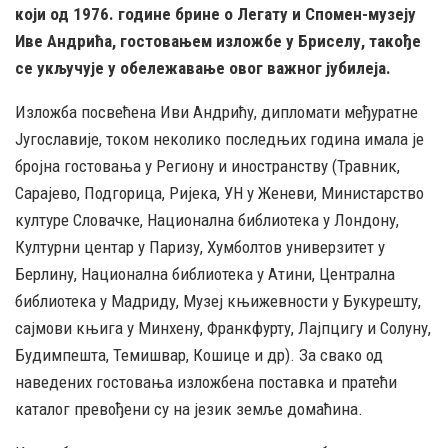
који од 1976. године брине о Легату и Спомен-музеју
Иве Андрића, гостовањем изложбе у Бриселу, такође
се укључује у обележавање овог важног јубилеја.
Изложба посвећена Иви Андрићу, дипломати међуратне
Југославије, током неколико последњих година имала је
бројна гостовања у Региону и иностранству (Травник,
Сарајево, Подгорица, Ријека, УН у Женеви, Министарство
културе Словачке, Национална библиотека у Лондону,
Културни центар у Паризу, Хумболтов универзитет у
Берлину, Национална библиотека у Атини, Централна
библиотека у Мадриду, Музеј књижевности у Букурешту,
сајмови књига у Минхену, Франкфурту, Лајпцигу и Солуну,
Будимпешта, Темишвар, Кошице и др). За свако од
наведених гостовања изложбена поставка и пратећи
каталог превођени су на језик земље домаћина.