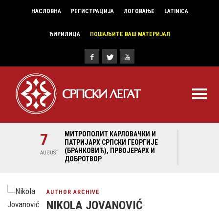
НАСЛОВНА
РЕГИСТРАЦИЈА
ЛОГОВАЊЕ
LATINICA
ЋИРИЛИЦА
ПОШАЉИТЕ ВАШ МАТЕРИЈАЛ
И И
7
МИТРОПОЛИТ КАРЛОВАЧКИ И
7
МИ
ГИЈЕ
ПАТРИЈАРХ СРПСКИ ГЕОРГИЈЕ
ПА
Х И
(БРАНКОВИЋ), ПРВОЈЕРАРХ И
(Б
AUGUST
AUGUST
ДОБРОТВОР
ДО
AUTHOR ARCHIVE
NIKOLA JOVANOVIĆ