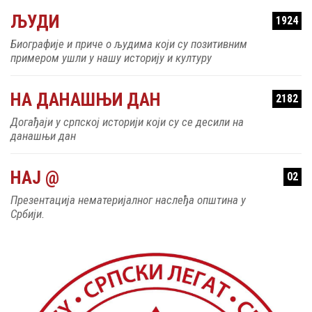
ЉУДИ
1924
Биографије и приче о људима који су позитивним
примером ушли у нашу историју и културу
НА ДАНАШЊИ ДАН
2182
Догађаји у српској историји који су се десили на
данашњи дан
НАЈ @
02
Презентација нематеријалног наслеђа општина у
Србији.