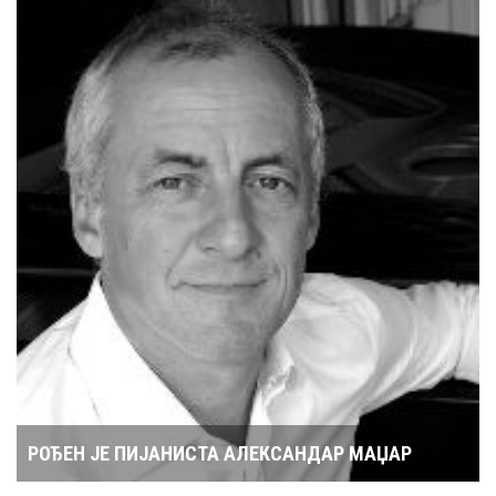
РОЂЕН ЈЕ ПИЈАНИСТА АЛЕКСАНДАР МАЏАР