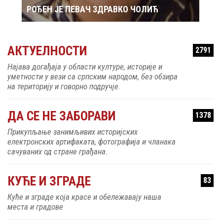
РОЂЕН ЈЕ ПЕВАЧ ЗДРАВКО ЧОЛИЋ
АКТУЕЛНОСТИ
2791
Најава догађаја у области културе, историје и
уметности у вези са српским народом, без обзира
на територију и говорно подручје.
ДА СЕ НЕ ЗАБОРАВИ
1378
Прикупљање занимљивих историјских
електронских артифаката, фотографија и чланака
сачуваних од стране грађана.
КУЋЕ И ЗГРАДЕ
83
Куће и зграде која красе и обележавају наша
места и градове