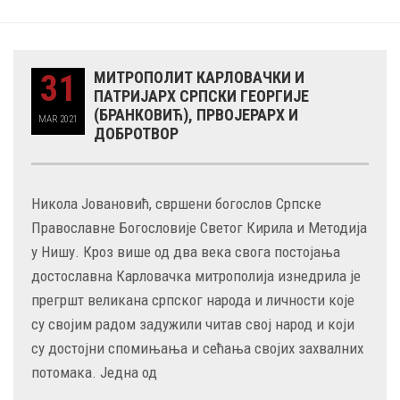
31
МИТРОПОЛИТ КАРЛОВАЧКИ И
ПАТРИЈАРХ СРПСКИ ГЕОРГИЈЕ
(БРАНКОВИЋ), ПРВОЈЕРАРХ И
MAR
2021
ДОБРОТВОР
Никола Јовановић, свршени богослов Српске
Православне Богословије Светог Кирила и Методија
у Нишу. Кроз више од два века свога постојања
достославна Карловачка митрополија изнедрила је
прегршт великана српског народа и личности које
су својим радом задужили читав свој народ и који
су достојни спомињања и сећања својих захвалних
потомака. Једна од