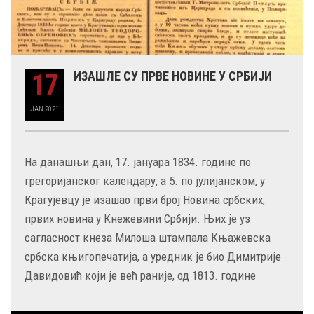
17
ИЗАШЛЕ СУ ПРВЕ НОВИНЕ У СРБИЈИ
JAN
2021
На данашњи дан, 17. јануара 1834. године по
грегоријанског календару, а 5. по јулијанском, у
Крагујевцу је изашао први број Новина србских,
првих новина у Кнежевини Србији. Њих је уз
сагласност кнеза Милоша штампала Књажевска
србска књигопечатија, а уредник је био Димитрије
Давидовић који је већ раније, од 1813. године