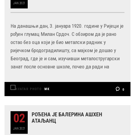
JAN
2021
На данашњи дан, 3. јануара 1920. године у Ријеци је
рођен глумац Милан Срдоч. С обзиром да је рано
остао без оца који је био металски радник у
ријечком бродоградилишту, са мајком је дошао у
Београд, где је и сам, изучивши металостругарски
занат после основне школе, почео да ради на
MK
0
02
РОЂЕНА ЈЕ БАЛЕРИНА АШХЕН
АТАЉАНЦ
JAN
2021