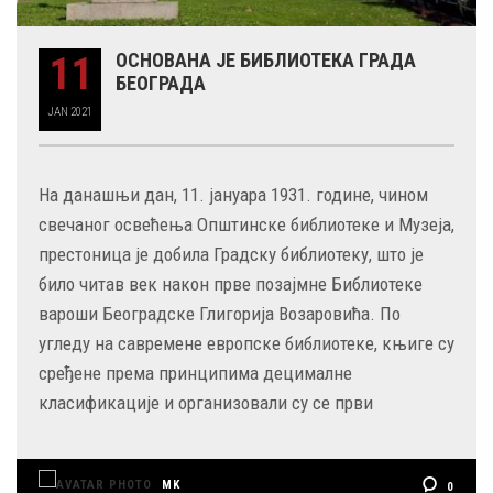
11
ОСНОВАНА ЈЕ БИБЛИОТЕКА ГРАДА
БЕОГРАДА
JAN
2021
На данашњи дан, 11. јануара 1931. године, чином
свечаног освећења Општинске библиотеке и Музеја,
престоница је добила Градску библиотеку, што је
било читав век након првe позајмне Библиотеке
вароши Београдске Глигорија Возаровића. По
угледу на савремене европске библиотеке, књиге су
сређене према принципима децималне
класификације и организовали су се први
MK
0