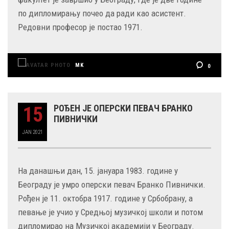
по дипломирању почео да ради као асистент.
Редовни професор је постао 1971.
MK
0
15
РОЂЕН ЈЕ ОПЕРСКИ ПЕВАЧ БРАНКО
ПИВНИЧКИ
JAN
2021
На данашњи дан, 15. јануара 1983. године у
Београду је умро оперски певач Бранко Пивнички.
Рођен је 11. октобра 1917. године у Србобрану, а
певање је учио у Средњој музичкој школи и потом
дипломирао на Музичкој академији у Београду.