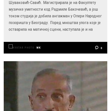
Шуваковић-Савић. Магистрирала је на Факултету
музичке уметности код Радмиле Бакочевић, а још
током студија је добила ангажман у Опери Народног
позоришта у Београду. Поред мноштва улога које је
остварила на матичној сцени, наступала је и на
MK
0