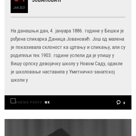
JAN
2021
На данашњи дан, 4. јануара 1886. године у Бешки је
рођена сликарка Даница Јовановић. Још од малена
је показивала склоност ка цртању и сликању, али су
родитељи тек 1903. године успели да је упишу у
Вишу српску девојачку школу у Новом Саду, одакле
је школовање наставила у Уметничко-занатској
школи у
MK
0