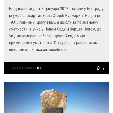
На данашњи дан, 8. јануара 2017. године у Београду
је умро сликар Танасије Стојић Рузмарин. Рођен је
1931. године у Крагујевцу, а школу за примењену
уметности је учио у Новом Саду и Херцег Новом, да
би дипломирао на београдској Академији
примењених уметности. Стварао је у различитим
ликовним техникама, посебно се
MK
0