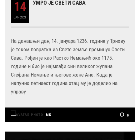
14
УМРО ЈЕ СВЕТИ САВА
JAN
2021
На данашњи дан, 14. јануара 1236. године у Трнову
је током повратка из Свете земље преминуо Свети
Сава. Рођен је као Растко Немањић око 1175.
године и био је најмлађи син великог жупана
Стефана Немање и његове жене Ане. Када је
напунио петнаест година отац му је доделио на
управу
MK
0