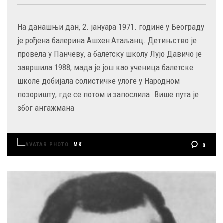
На данашњи дан, 2. јануара 1971. године у Београду
је рођена балерина Ашхен Атаљанц. Детињство је
провела у Панчеву, а балетску школу Лујо Давичо је
завршила 1988, мада је још као ученица балетске
школе добијала солистичке улоге у Народном
позоришту, где се потом и запослила. Више пута је
због ангажмана
MK
0