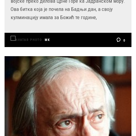
војске преко делова Црне Горе ка Јадранском мору.
Ова битка која је почела на Бадњи дан, а своју
кулминацију имала за Божић те године,
MK
0