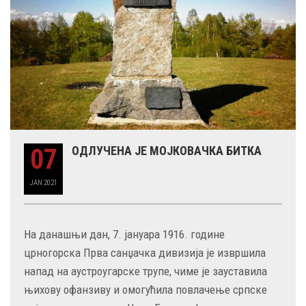
07
ОДЛУЧЕНА ЈЕ МОЈКОВАЧКА БИТКА
JAN
2021
На данашњи дан, 7. јануара 1916. године
црногорска Прва санџачка дивизија je извршила
напад на аустроугарске трупе, чиме је зауставила
њихову офанзиву и омогућила повлачење српске