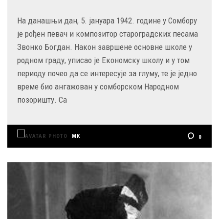
На данашњи дан, 5. јануара 1942. године у Сомбору
је рођен певач и композитор староградских песама
Звонко Богдан. Након завршене основне школе у
родном граду, уписао је Економску школу и у том
периоду почео да се интересује за глуму, те је једно
време био ангажован у сомборском Народном
позоришту. Са
MK
0