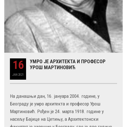
16
УМРО ЈЕ АРХИТЕКТА И ПРОФЕСОР
УРОШ МАРТИНОВИЋ
JAN
2021
На данашњи дан, 16. јануара 2004. године, у
Београду је умро архитекта и професор Урош
Мартиновић. Рођен је 24. марта 1918. године у
насељу Бајице на Цетињу, а Архитектонски
факултет je завршио у Београду, где је две године