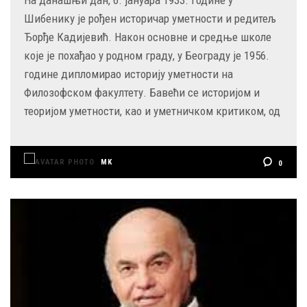
Шибенику је рођен историчар уметности и редитељ
Ђорђе Кадијевић. Након основне и средње школе
које је похађао у родном граду, у Београду је 1956.
године дипломирао историју уметности на
Филозофском факултету. Бавећи се историјом и
теоријом уметности, као и уметничком критиком, од
MK
0