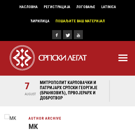
НАСЛОВНА
РЕГИСТРАЦИЈА
ЛОГОВАЊЕ
LATINICA
ЋИРИЛИЦА
ПОШАЉИТЕ ВАШ МАТЕРИЈАЛ
И И
7
МИТРОПОЛИТ КАРЛОВАЧКИ И
7
МИ
ГИЈЕ
ПАТРИЈАРХ СРПСКИ ГЕОРГИЈЕ
ПА
Х И
(БРАНКОВИЋ), ПРВОЈЕРАРХ И
(Б
AUGUST
AUGUST
ДОБРОТВОР
ДО
AUTHOR ARCHIVE
MK