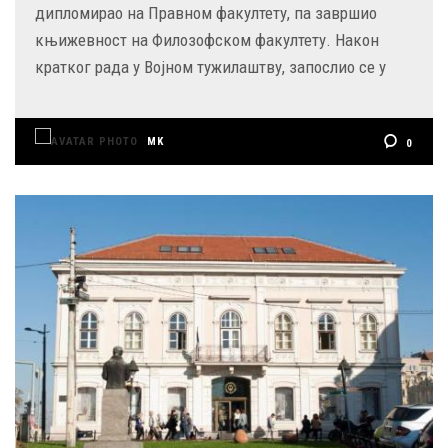
дипломирао на Правном факултету, па завршио
књижевност на Филозофском факултету. Након
кратког рада у Војном тужилаштву, запослио се у
MK
0