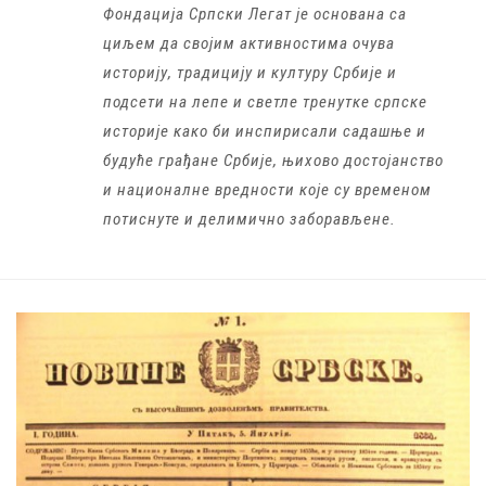
Фондација Српски Легат је основана са
циљем да својим активностима очува
историју, традицију и културу Србије и
подсети на лепе и светле тренутке српске
историје како би инспирисали садашње и
будуће грађане Србије, њихово достојанство
и националне вредности које су временом
потиснуте и делимично заборављене.