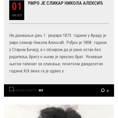
01
УМРО ЈЕ СЛИКАР НИКОЛА АЛЕКСИЋ
JAN
2021
На данашњи дан, 1. јануара 1873. године у Араду је
умро сликар Никола Алексић. Рођен је 1808. године
у Старом Бечеју, а с обзиром да је рано остао без
родитеља, бригу о њему је преузео брат. Уочивши
његов таленат за сликање, почетком двадесетих
година XIX века га је одвео у
MK
0