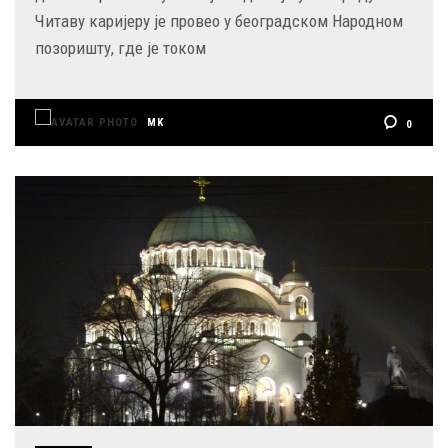
Читаву каријеру је провео у београдском Народном
позоришту, где је током
MK
0