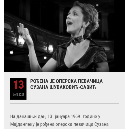
13
РОЂЕНА ЈЕ ОПЕРСКА ПЕВАЧИЦА
СУЗАНА ШУВАКОВИЋ-САВИЋ
JAN
2021
На данашњи дан, 13. јануара 1969. године у
Мајданпеку је рођена оперска певачица Сузана