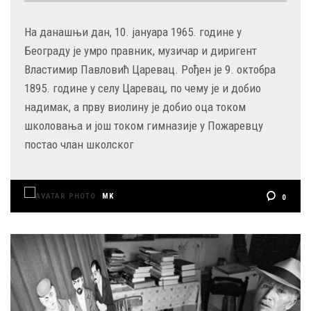
На данашњи дан, 10. јануара 1965. године у
Београду је умро правник, музичар и диригент
Властимир Павловић Царевац. Рођен је 9. октобра
1895. године у селу Царевац, по чему је и добио
надимак, а прву виолину је добио оца током
школовања и још током гимназије у Пожаревцу
постао члан школског
MK
0