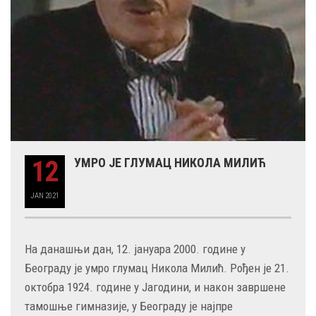
12
УМРО ЈЕ ГЛУМАЦ НИКОЛА МИЛИЋ
JAN
2021
На данашњи дан, 12. јануара 2000. године у
Београду је умро глумац Никола Милић. Рођен је 21.
октобра 1924. године у Јагодини, и након завршене
тамошње гимназије, у Београду је најпре