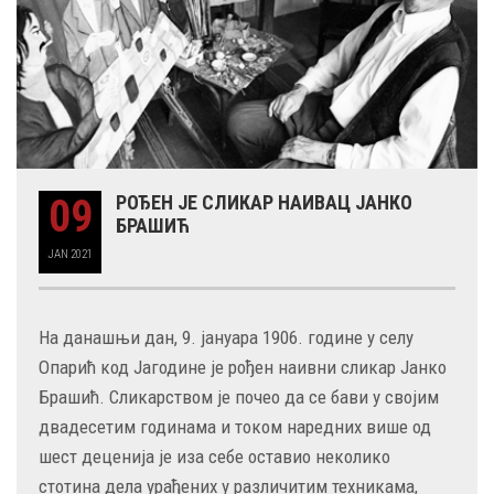
09
РОЂЕН ЈЕ СЛИКАР НАИВАЦ ЈАНКО
БРАШИЋ
JAN
2021
На данашњи дан, 9. јануара 1906. године у селу
Опарић код Јагодине је рођен наивни сликар Јанко
Брашић. Сликарством је почео да се бави у својим
двадесетим годинама и током наредних више од
шест деценија је иза себе оставио неколико
стотина дела урађених у различитим техникама,