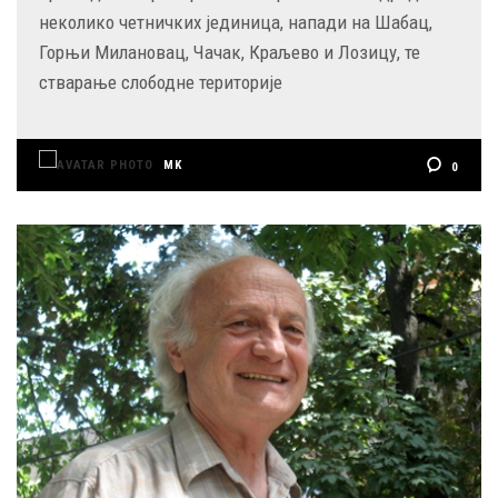
неколико четничких јединица, напади на Шабац,
Горњи Милановац, Чачак, Краљево и Лозицу, те
стварање слободне територије
MK
0