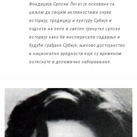
Фондација Српски Легат је основана са
циљем да својим активностима очува
историју, традицију и културу Србије и
подсети на лепе и светле тренутке српске
историје како би инспирисали садашње и
будуће грађане Србије, њихово достојанство
и националне вредности које су временом
потиснуте и делимично заборављене.