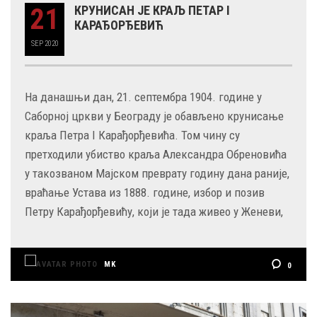
21
КРУНИСАН ЈЕ КРАЉ ПЕТАР I
КАРАЂОРЂЕВИЋ
SEP
2020
На данашњи дан, 21. септембра 1904. године у
Саборној цркви у Београду је обављено крунисање
краља Петра I Карађорђевића. Том чину су
претходили убиство краља Александра Обреновића
у такозваном Мајском преврату годину дана раније,
враћање Устава из 1888. године, избор и позив
Петру Карађорђевићу, који је тада живео у Женеви,
MK
0