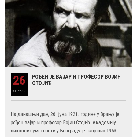
26
РОЂЕН ЈЕ ВАЈАР И ПРОФЕСОР ВОЈИН
СТОЈИЋ
SEP
2020
На данашњи дан, 26. јуна 1921. године у Врању је
рођен вајар и професор Војин Стојић. Академију
ликовних уметности у Београду је завршио 1953.