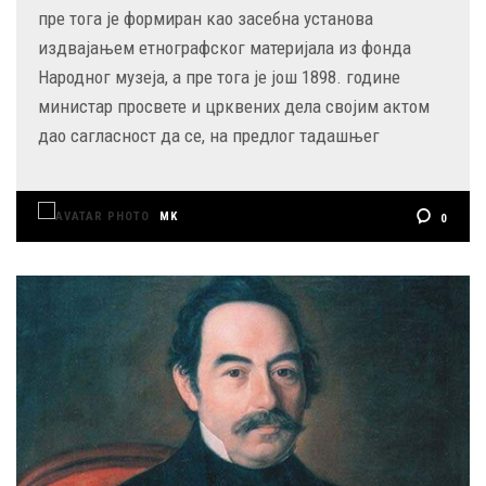
пре тога је формиран као засебна установа
издвајањем етнографског материјала из фонда
Народног музеја, а пре тога је још 1898. године
министар просвете и црквених дела својим актом
дао сагласност да се, на предлог тадашњег
MK
0