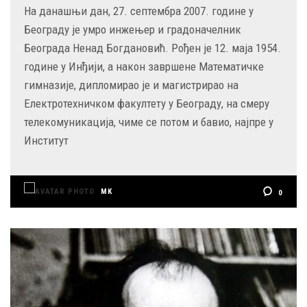
На данашњи дан, 27. септембра 2007. године у
Београду је умро инжењер и градоначелник
Београда Ненад Богдановић. Рођен је 12. маја 1954.
године у Инђији, а након завршене Математичке
гимназије, дипломирао је и магистрирао на
Електротехничком факултету у Београду, на смеру
телекомуникација, чиме се потом и бавио, најпре у
Институт
MK
0