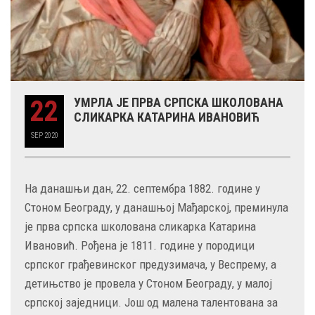
22
УМРЛА ЈЕ ПРВА СРПСКА ШКОЛОВАНА
СЛИКАРКА КАТАРИНА ИВАНОВИЋ
SEP
2020
На данашњи дан, 22. септембра 1882. године у
Стоном Београду, у данашњој Мађарској, преминула
је прва српска школована сликарка Катарина
Ивановић. Рођена је 1811. године у породици
српског грађевинског предузимача, у Веспрему, а
детињство је провела у Стоном Београду, у малој
српској заједници. Још од малена талентована за