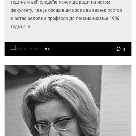
године и већ следеће почео да ради на истом
факултету, где је прошавши кроз сва звања постао
и остао редовни професор до пензионисања 1986.
године, а
MK
0