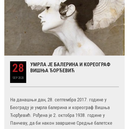
28
УМРЛА ЈЕ БАЛЕРИНА И КОРЕОГРАФ
ВИШЊА ЂОРЂЕВИЋ
SEP
2020
На данашњи дан, 28. септембра 2017. године у
Београду је умрла балерина и кореограф Вишња
Ђорђевић. Рођена је 2. октобра 1938. године у
Панчеву, да би након завршене Средње балетске