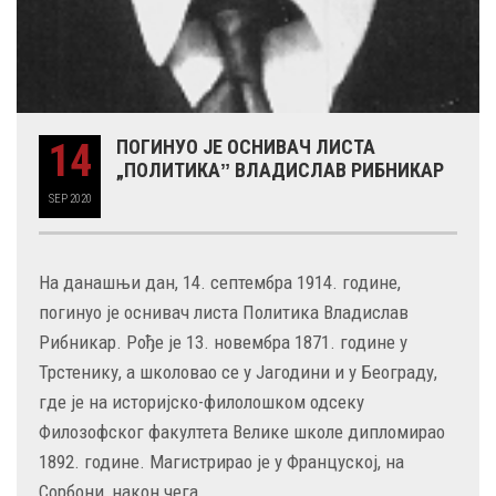
14
ПОГИНУО ЈЕ ОСНИВАЧ ЛИСТА
„ПОЛИТИКАˮ ВЛАДИСЛАВ РИБНИКАР
SEP
2020
На данашњи дан, 14. септембра 1914. године,
погинуо је оснивач листа Политика Владислав
Рибникар. Рође је 13. новембра 1871. године у
Трстенику, а школовао се у Јагодини и у Београду,
где је на историјско-филолошком одсеку
Филозофског факултета Велике школе дипломирао
1892. године. Магистрирао је у Француској, на
Сорбони, након чега