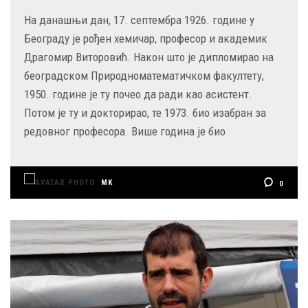
На данашњи дан, 17. септембра 1926. године у
Београду је рођен хемичар, професор и академик
Драгомир Виторовић. Након што је дипломирао на
београдском Природноматематичком факултету,
1950. године је ту почео да ради као асистент.
Потом је ту и докторирао, те 1973. био изабран за
редовног професора. Више година је био
MK
0