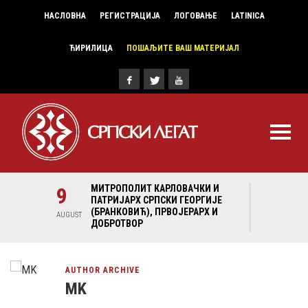
НАСЛОВНА
РЕГИСТРАЦИЈА
ЛОГОВАЊЕ
LATINICA
ЋИРИЛИЦА
ПОШАЉИТЕ ВАШ МАТЕРИЈАЛ
И И
9
МИТРОПОЛИТ КАРЛОВАЧКИ И
9
МИ
ГИЈЕ
ПАТРИЈАРХ СРПСКИ ГЕОРГИЈЕ
ПА
Х И
(БРАНКОВИЋ), ПРВОЈЕРАРХ И
(Б
AUGUST
AUGUST
ДОБРОТВОР
ДО
AUTHOR ARCHIVE
MK