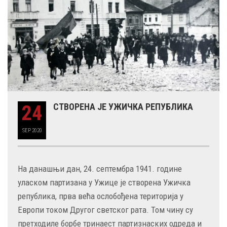
24
СТВОРЕНА ЈЕ УЖИЧКА РЕПУБЛИКА
SEP
2020
На данашњи дан, 24. септембра 1941. године
уласком партизана у Ужице је створена Ужичка
република, прва већа ослобођена територија у
Европи током Другог светског рата. Том чину су
претходиле борбе тринаест партизнаских одреда и