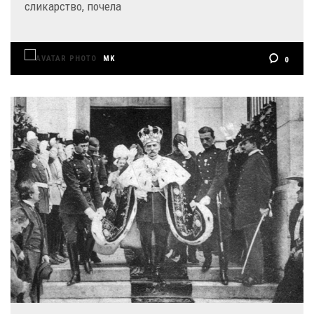
сликарство, почела
MK
0