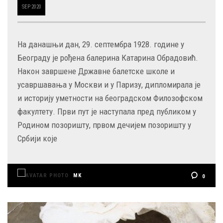
SEP
2020
На данашњи дан, 29. септембра 1928. године у
Београду је рођена балерина Катарина Обрадовић.
Након завршене Државне балетске школе и
усавршавања у Москви и у Паризу, дипломирала је
и историју уметности на београдском Филозофском
факултету. Први пут је наступала пред публиком у
Родином позоришту, првом дечијем позоришту у
Србији које
MK
0