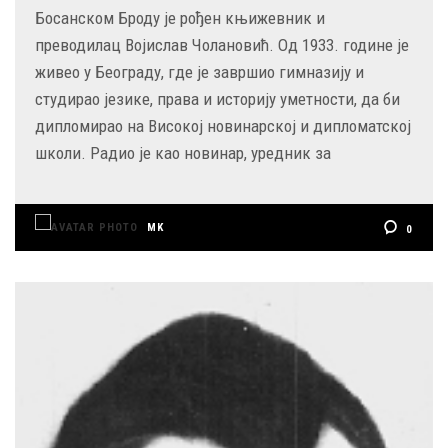
Босанском Броду је рођен књижевник и
преводилац Војислав Чолановић. Од 1933. године је
живео у Београду, где је завршио гимназију и
студирао језике, права и историју уметности, да би
дипломирао на Високој новинарској и дипломатској
школи. Радио је као новинар, уредник за
MK
0