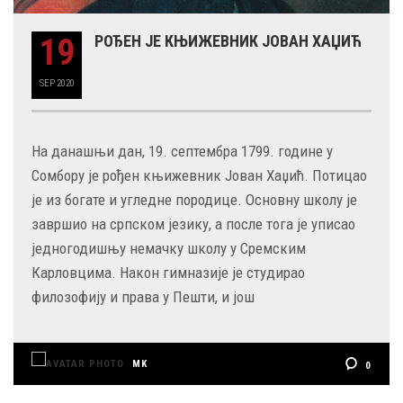
19
РОЂЕН ЈЕ КЊИЖЕВНИК ЈОВАН ХАЏИЋ
SEP
2020
На данашњи дан, 19. септембра 1799. године у
Сомбору је рођен књижевник Јован Хаџић. Потицао
је из богате и угледне породице. Основну школу је
завршио на српском језику, а после тога је уписао
једногодишњу немачку школу у Сремским
Карловцима. Након гимназије је студирао
филозофију и права у Пешти, и још
MK
0