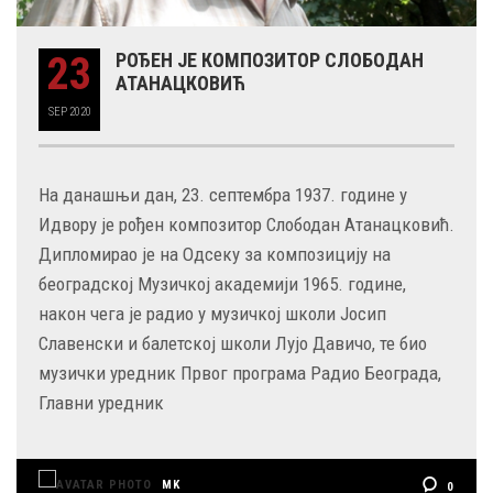
23
РОЂЕН ЈЕ КОМПОЗИТОР СЛОБОДАН
АТАНАЦКОВИЋ
SEP
2020
На данашњи дан, 23. септембра 1937. године у
Идвору је рођен композитор Слободан Атанацковић.
Дипломирао је на Одсеку за композицију на
београдској Музичкој академији 1965. године,
након чега је радио у музичкој школи Јосип
Славенски и балетској школи Лујо Давичо, те био
музички уредник Првог програма Радио Београда,
Главни уредник
MK
0