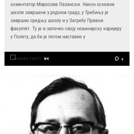
коментатор Мирослав Лазански. Након основне
школе завршене у родном граду, у Требињу је
завршио средњу школу и у Загребу Правни
факултет. Ту је и започео своју новинарску каријеру
у Полету, да би је потом наставио у
MK
0