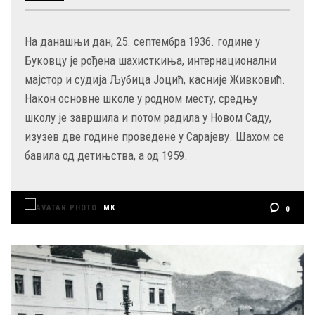
На данашњи дан, 25. септембра 1936. године у
Буковцу је рођена шахисткиња, интернационални
мајстор и судија Љубица Јоцић, касније Живковић.
Након основне школе у родном месту, средњу
школу је завршила и потом радила у Новом Саду,
изузев две године проведене у Сарајеву. Шахом се
бавила од детињства, а од 1959.
MK
0