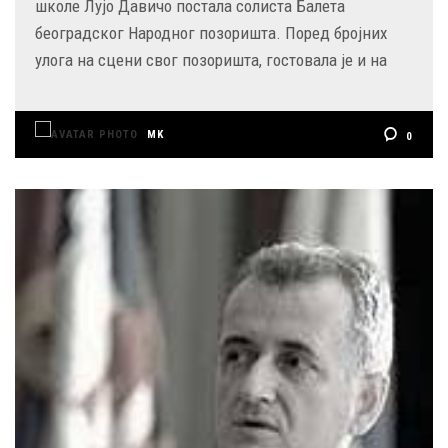
школе Лујо Давичо постала солиста Балета
београдског Народног позоришта. Поред бројних
улога на сцени свог позоришта, гостовала је и на
MK
0