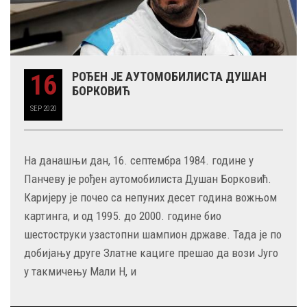
16
РОЂЕН ЈЕ АУТОМОБИЛИСТА ДУШАН
БОРКОВИЋ
SEP
2020
На данашњи дан, 16. септембра 1984. године у
Панчеву је рођен аутомобилиста Душан Борковић.
Каријеру је почео са непуних десет година вожњом
картинга, и од 1995. до 2000. године био
шестоструки узастопни шампион државе. Тада је по
добијању друге Златне кациге прешао да вози Југо
у такмичењу Мали Н, и