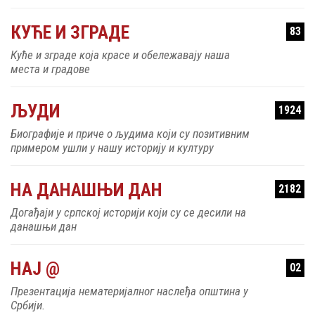
КУЋЕ И ЗГРАДЕ
83
Куће и зграде која красе и обележавају наша
места и градове
ЉУДИ
1924
Биографије и приче о људима који су позитивним
примером ушли у нашу историју и културу
НА ДАНАШЊИ ДАН
2182
Догађаји у српској историји који су се десили на
данашњи дан
НАЈ @
02
Презентација нематеријалног наслеђа општина у
Србији.