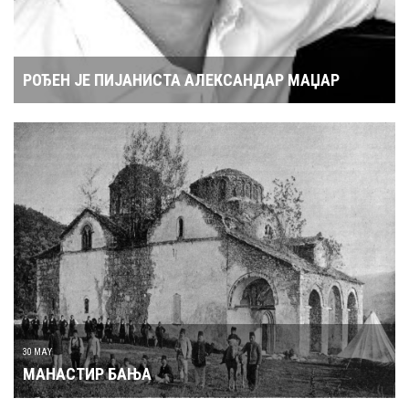
РОЂЕН ЈЕ ПИЈАНИСТА АЛЕКСАНДАР МАЏАР
30 MAY
МАНАСТИР БАЊА