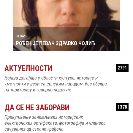
29 MAY
РОЂ
30 MAY
РОЂЕН ЈЕ ПЕВАЧ ЗДРАВКО ЧОЛИЋ
АКТУЕЛНОСТИ
2791
Најава догађаја у области културе, историје и
уметности у вези са српским народом, без обзира
на територију и говорно подручје.
ДА СЕ НЕ ЗАБОРАВИ
1378
Прикупљање занимљивих историјских
електронских артифаката, фотографија и чланака
сачуваних од стране грађана.