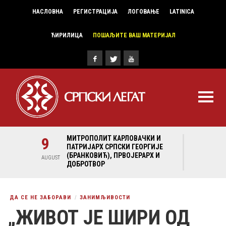
НАСЛОВНА
РЕГИСТРАЦИЈА
ЛОГОВАЊЕ
LATINICA
ЋИРИЛИЦА
ПОШАЉИТЕ ВАШ МАТЕРИЈАЛ
И И
9
МИТРОПОЛИТ КАРЛОВАЧКИ И
9
МИ
ГИЈЕ
ПАТРИЈАРХ СРПСКИ ГЕОРГИЈЕ
ПА
Х И
(БРАНКОВИЋ), ПРВОЈЕРАРХ И
(Б
AUGUST
AUGUST
ДОБРОТВОР
ДО
ДА СЕ НЕ ЗАБОРАВИ
ЗАНИМЉИВОСТИ
„ЖИВОТ ЈЕ ШИРИ ОД