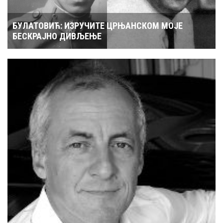
БУЛАТОВИЋ: ИЗРУЧИТЕ ЦРЊАНСКОМ МОЈЕ
БЕСКРАЈНО ДИВЉЕЊЕ