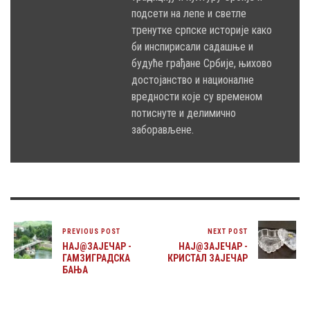
подсети на лепе и светле
тренутке српске историје како
би инспирисали садашње и
будуће грађане Србије, њихово
достојанство и националне
вредности које су временом
потиснуте и делимично
заборављене.
PREVIOUS POST
NEXT POST
НАЈ@ЗАЈЕЧАР -
НАЈ@ЗАЈЕЧАР -
ГАМЗИГРАДСКА
КРИСТАЛ ЗАЈЕЧАР
БАЊА