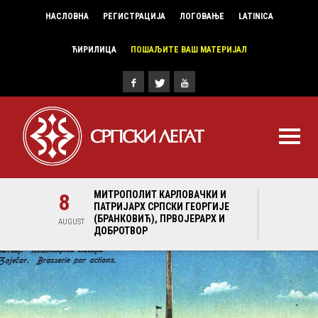
НАСЛОВНА
РЕГИСТРАЦИЈА
ЛОГОВАЊЕ
LATINICA
ЋИРИЛИЦА
ПОШАЉИТЕ ВАШ МАТЕРИЈАЛ
И И
8
МИТРОПОЛИТ КАРЛОВАЧКИ И
8
МИ
ГИЈЕ
ПАТРИЈАРХ СРПСКИ ГЕОРГИЈЕ
ПА
Х И
(БРАНКОВИЋ), ПРВОЈЕРАРХ И
(Б
AUGUST
AUGUST
ДОБРОТВОР
ДО