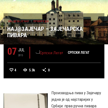
НАЈ@ЗАЈЕЧАР
ПРИВРЕДА
НАЈ@ЗАЈЕЧАР – ЗАЈЕЧАРСКА
ПИВАРА
07
JUL
СРПСКИ ЛЕГАТ
2015
4
5.3k
0
Производња пива у Зајечару
једна је од најстаријих у
Србији: прва ручна пивара