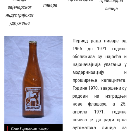
Производна
пивара
зајечарског
линија
индустријског
удружења
Период рада пиваре од
1965. до 1971. године
обележила су највећа и
најзначајнија улагања у
модернизацију и
проширење капацитета.
Године 1970. завршени су
радови на изградњи
нове флашаре, а 25.
априла 1971. године
почела је да ради прва
аутоматска линија за
Пиво Зајецарско некада