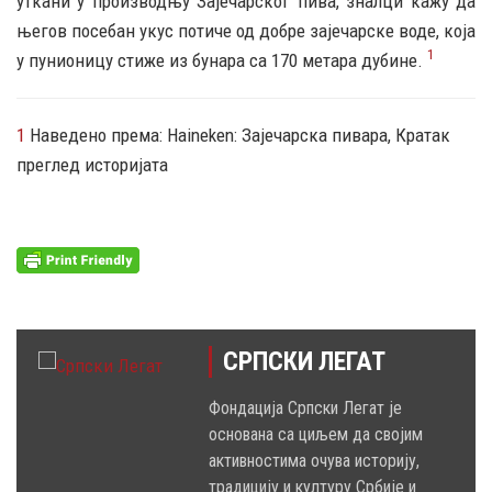
уткани у производњу Зајечарског пива, зналци кажу да
његов посебан укус потиче од добре зајечарске воде, која
1
у пунионицу стиже из бунара са 170 метара дубине.
1
Наведено према: Haineken: Зајечарска пивара, Кратак
преглед историјата
СРПСКИ ЛЕГАТ
Фондација Српски Легат је
основана са циљем да својим
активностима очува историју,
традицију и културу Србије и