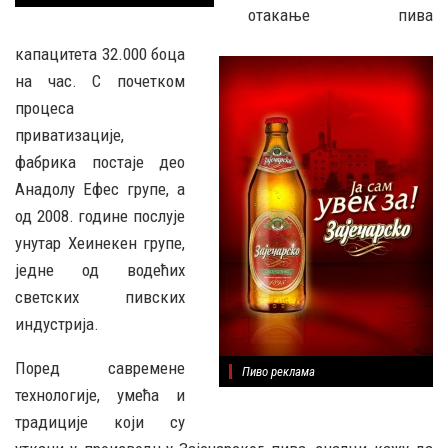
отакање пива
капацитета 32.000 боца
на час. С почетком
процеса
приватизације,
фабрика постаје део
Анадолу Ефес групе, а
од 2008. године послује
унутар Хеинекен групе,
једне од водећих
светских пивских
индустрија.
Поред савремене
Пиво реклама
технологије, умећа и
традиције који су