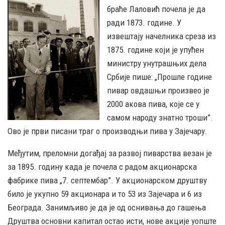
браће Лаловић почела је да
ради 1873. године. У
извештају начелника среза из
1875. године који је упућен
министру унутрашњих дела
Србије пише: „Прошле године
пивар овдашњи произвео је
2000 акова пива, које се у
самом народу знатно троши”.
Ово је први писани траг о производњи пива у Зајечару.
Међутим, преломни догађај за развој пиварства везан је
за 1895. годину када је почела с радом акционарска
фабрике пива „7. септембар
”
. У акционарском друштву
било је укупно 59 акционара и то 53 из Зајечара и 6 из
Београда. Занимљиво је да је од оснивања до гашења
Друштва основни капитал остао исти, нове акције уопште