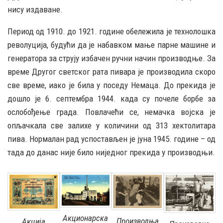
нису издаване.
Период од 1910. до 1921. године обележила је технолошка
револуција, будући да је набавком мање парне машине и
генератора за струју избачен ручни начин производње. За
време Другог светског рата пивара је производила скоро
све време, иако је била у поседу Немаца. До прекида је
дошло је 6. септембра 1944. када су почеле борбе за
ослобођење града. Повлачећи се, немачка војска је
опљачкала све залихе у количини од 313 хектолитара
пива. Нормалан рад успостављен је јуна 1945. године – од
тада до данас није било ниједног прекида у производњи.
Акционарска
Производња
Акција