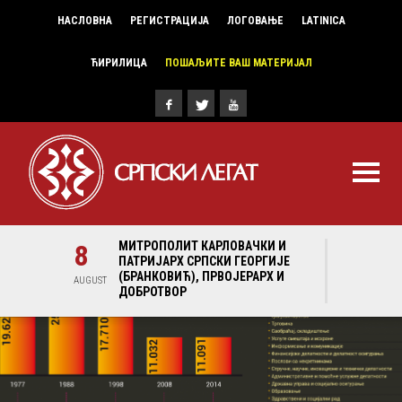
НАСЛОВНА
РЕГИСТРАЦИЈА
ЛОГОВАЊЕ
LATINICA
ЋИРИЛИЦА
ПОШАЉИТЕ ВАШ МАТЕРИЈАЛ
И И
8
МИТРОПОЛИТ КАРЛОВАЧКИ И
8
МИ
ГИЈЕ
ПАТРИЈАРХ СРПСКИ ГЕОРГИЈЕ
ПА
Х И
(БРАНКОВИЋ), ПРВОЈЕРАРХ И
(Б
AUGUST
AUGUST
ДОБРОТВОР
ДО