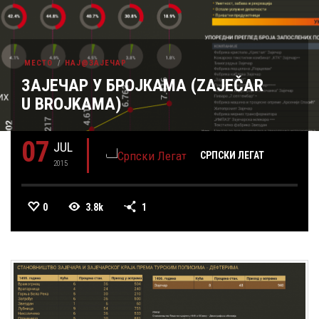
МЕСТО
НАЈ@ЗАЈЕЧАР
ЗАЈЕЧАР У БРОЈКАМА (ZAJEČAR
U BROJKAMA)
07
JUL
СРПСКИ ЛЕГАТ
2015
0
3.8k
1