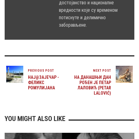
достојанство и националне
вредности које су временом
потиснуте и делимично
заборављене.
PREVIOUS POST
NEXT POST
НАЈ@ЗАЈЕЧАР -
НА ДАНАШЊИ ДАН
ФЕЛИКС
РОЂЕН ЈЕ ПЕТАР
РОМУЛИЈАНА
ЛАЛОВИЋ (PETAR
LALOVIĆ)
YOU MIGHT ALSO LIKE