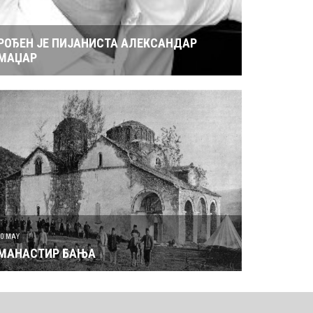
РОЂЕН ЈЕ ПИЈАНИСТА АЛЕКСАНДАР
МАЏАР
30 MAY
МАНАСТИР БАЊА