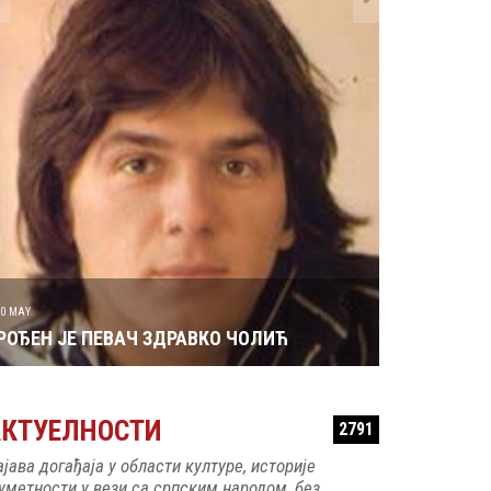
29 MAY
РОЂЕН ЈЕ 
30 MAY
РОЂЕН ЈЕ ПЕВАЧ ЗДРАВКО ЧОЛИЋ
АКТУЕЛНОСТИ
2791
ајава догађаја у области културе, историје
 уметности у вези са српским народом, без