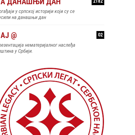
НА ДАНАШЊИ ДАН
2182
гађаји у српској историји који су се
есили на данашњи дан
АЈ @
02
резентација нематеријалног наслеђа
пштина у Србији.