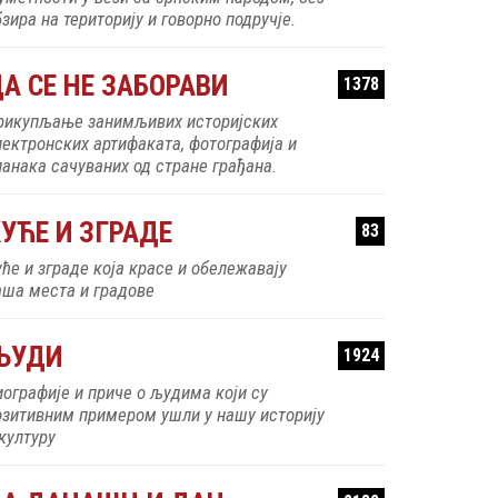
зира на територију и говорно подручје.
А СЕ НЕ ЗАБОРАВИ
1378
рикупљање занимљивих историјских
лектронских артифаката, фотографија и
ланака сачуваних од стране грађана.
УЋЕ И ЗГРАДЕ
83
уће и зграде која красе и обележавају
аша места и градове
ЉУДИ
1924
иографије и приче о људима који су
озитивним примером ушли у нашу историју
 културу