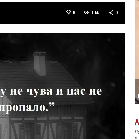
0
1.5k
0
А ТАТИЋ
31 MAY
РОЂЕН ЈЕ ПИЈАНИСТА АЛЕКСАНДАР
МАЏАР
Н
и