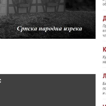
об
Д
П
е
ч
К
К
н
C
Б
п
и