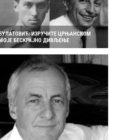
БУЛАТОВИЋ: ИЗРУЧИТЕ ЦРЊАНСКОМ
МОЈЕ БЕСКРАЈНО ДИВЉЕЊЕ