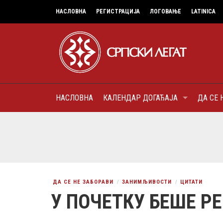
НАСЛОВНА
РЕГИСТРАЦИЈА
ЛОГОВАЊЕ
LATINICA
НАСЛОВНА
КАЛЕНДАР ДОГАЂАЈА
ДА СЕ 
7
МИТРОПОЛИТ КАРЛОВАЧК
ПАТРИЈАРХ СРПСКИ ГЕОР
(БРАНКОВИЋ), ПРВОЈЕРАР
AUGUST
ДОБРОТВОР
ДА СЕ НЕ ЗАБОРАВИ
ЗАНИМЉИВОСТИ
ЦИТАТИ
У ПОЧЕТКУ БЕШЕ Р