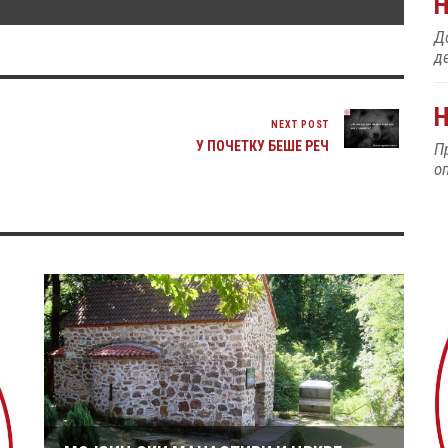
До
д
Н
NEXT POST
У ПОЧЕТКУ БЕШЕ РЕЧ
П
о