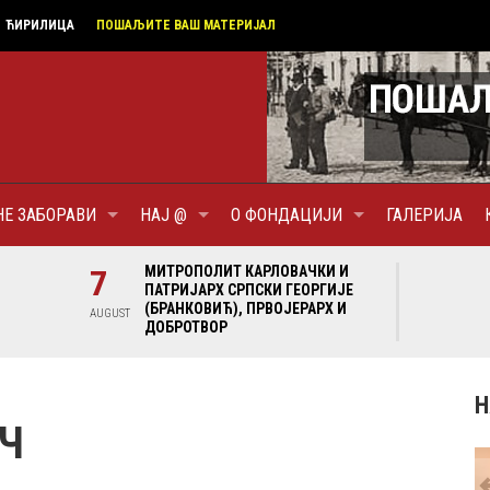
ЋИРИЛИЦА
ПОШАЉИТЕ ВАШ МАТЕРИЈАЛ
НЕ ЗАБОРАВИ
НАЈ @
О ФОНДАЦИЈИ
ГАЛЕРИЈА
И И
7
МИТРОПОЛИТ КАРЛОВАЧКИ И
7
МИ
ГИЈЕ
ПАТРИЈАРХ СРПСКИ ГЕОРГИЈЕ
ПА
Х И
(БРАНКОВИЋ), ПРВОЈЕРАРХ И
(Б
AUGUST
AUGUST
ДОБРОТВОР
ДО
Н
ЕЧ