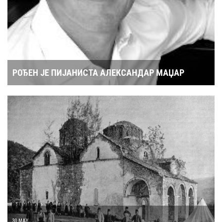
РОЂЕН ЈЕ ПИЈАНИСТА АЛЕКСАНДАР МАЏАР
30 MAY