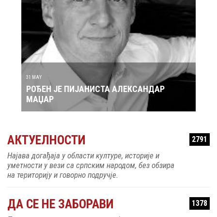
30 MAY
ДАР
РОЂЕН ЈЕ ПЕВАЧ ЗДРАВКО ЧОЛИЋ
АКТУЕЛНОСТИ
2791
Најава догађаја у области културе, историје и
уметности у вези са српским народом, без обзира
на територију и говорно подручје.
ДА СЕ НЕ ЗАБОРАВИ
1378
Прикупљање занимљивих историјских