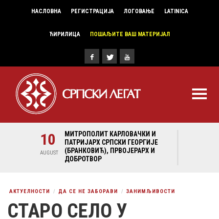
НАСЛОВНА
РЕГИСТРАЦИЈА
ЛОГОВАЊЕ
LATINICA
ЋИРИЛИЦА
ПОШАЉИТЕ ВАШ МАТЕРИЈАЛ
И И
10
МИТРОПОЛИТ КАРЛОВАЧКИ И
10
МИ
ГИЈЕ
ПАТРИЈАРХ СРПСКИ ГЕОРГИЈЕ
ПА
Х И
(БРАНКОВИЋ), ПРВОЈЕРАРХ И
(Б
AUGUST
AUGUST
ДОБРОТВОР
ДО
АКТУЕЛНОСТИ
ДА СЕ НЕ ЗАБОРАВИ
ЗАНИМЉИВОСТИ
СТАРО СЕЛО У