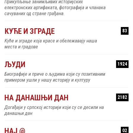
електронских артифаката, фотографија и чланака
сачуваних од стране грађана.
КУЋЕ И ЗГРАДЕ
83
Куће и зграде која красе и обележавају наша
места и градове
ЉУДИ
1924
Биографије и приче о људима који су позитивним
примером ушли у нашу историју и културу
НА ДАНАШЊИ ДАН
2182
Догађаји у српској историји који су се десили на
данашњи дан
НАЈ @
02