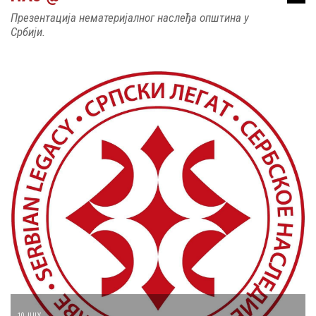
Презентација нематеријалног наслеђа општина у
Србији.
10 JULY