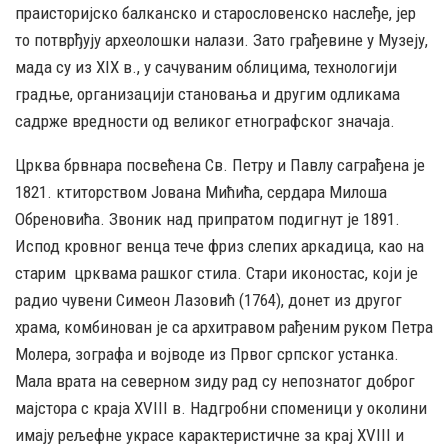
праисторијско балканско и старословенско наслеђе, јер
то потврђују археолошки налази. Зато грађевине у Музеју,
мада су из XIX в., у сачуваним облицима, технологији
градње, организацији становања и другим одликама
садрже вредности од великог етнографског значаја.
Црква брвнара посвећена Св. Петру и Павлу саграђена је
1821. ктиторством Јована Мићића, сердара Милоша
Обреновића. Звоник над припратом подигнут је 1891.
Испод кровног венца тече фриз слепих аркадица, као на
старим црквама рашког стила. Стари иконостас, који је
радио чувени Симеон Лазовић (1764), донет из другог
храма, комбинован је са архитравом рађеним руком Петра
Молера, зографа и војводе из Првог српског устанка.
Мала врата на северном зиду рад су непознатог доброг
мајстора с краја XVIII в. Надгробни споменици у околини
имају рељефне украсе карактеристичне за крај XVIII и