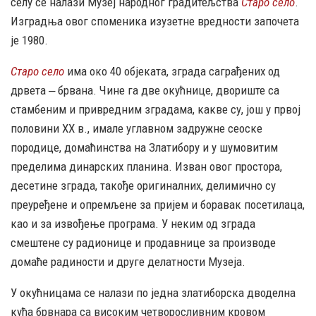
селу се налази Музеј народног градитељства
Старо село
.
Изградња овог споменика изузетне вредности започета
је 1980.
Старо село
има око 40 објеката, зграда саграђених од
дрвета ‒ брвана. Чине га две окућнице, двориште са
стамбеним и привредним зградама, какве су, још у првој
половини XX в., имале углавном задружне сеоске
породице, домаћинства на Златибору и у шумовитим
пределима динарских планина. Изван овог простора,
десетине зграда, такође оригиналних, делимично су
преуређене и опремљене за пријем и боравак посетилаца,
као и за извођење програма. У неким од зграда
смештене су радионице и продавнице за производе
домаће радиности и друге делатности Музеја.
У окућницама се налази по једна златиборска дводелна
кућа брвнара са високим четворосливним кровом