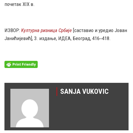
почетак XIX в.
ИЗВОР:
Културна ризница Србије
[саставио и уредио Јован
Јанићијевић], 3. издање, ИДЕА, Београд, 416‒418.
SANJA VUKOVIC