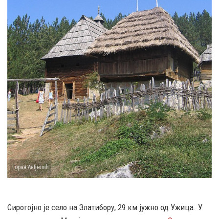
Горан Анђелић
Сирогојно је село на Златибору, 29 км јужно од Ужица. У