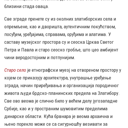
близини стада оваца.
Све зграде пренете су из околних златиборских села и
опремљене, као и дворишта, аутентичним покућством,
посуђем, уређајима, справама, оруђима и алатима. У
саставу музејског простора су и сеоска Црква Светог
Петра и Павла и старо сеоско гробље, што цео амбијент
чини веродостојним и потпунијим.
Старо село
је етнографски муезј на отвореном простору у
којем се приказују архитектура, унутрашње уређење
зграда, начин приређивања и организација породичног
живота људи брдско-планинских предела на Златибору.
Све ово веома је слично било у већем делу југозападне
Србије, као и у пространим шумовитим пределима
динарске области. Кућа брвнара је веома архаична и
њено порекло може се са сигурношћу везивати за