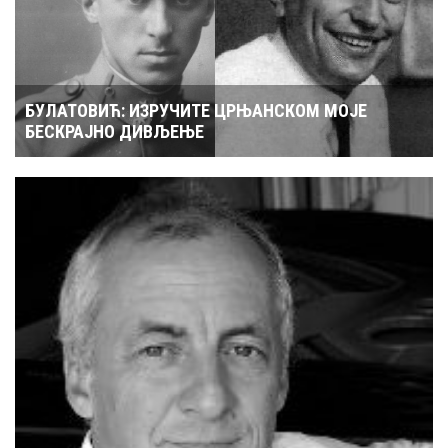
БУЛАТОВИЋ: ИЗРУЧИТЕ ЦРЊАНСКОМ МОЈЕ
БЕСКРАЈНО ДИВЉЕЊЕ