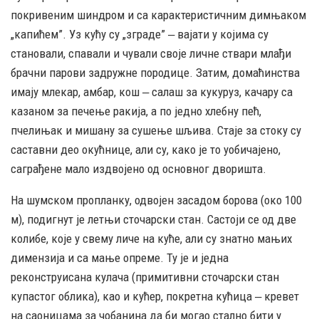
покривеним шиндром и са карактеристичним димњаком
„капићем”. Уз кућу су „зграде” ‒ вајати у којима су
становали, спавали и чували своје личне ствари млађи
брачни парови задружне породице. Затим, домаћинства
имају млекар, амбар, кош ‒ салаш за кукуруз, качару са
казаном за печење ракија, а по једно хлебну пећ,
пчелињак и мишану за сушење шљива. Стаје за стоку су
саставни део окућнице, али су, како је то уобичајено,
саграђене мало издвојено од основног дворишта.
На шумском пропланку, одвојен засадом борова (око 100
м), подигнут је летњи сточарски стан. Састоји се од две
колибе, које у свему личе на куће, али су знатно мањих
димензија и са мање опреме. Ту је и једна
реконструисана кулача (примитивни сточарски стан
купастог облика), као и кућер, покретна кућица ‒ кревет
на саоницама за чобанина да би могао стално бити у