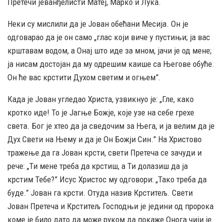
Претечи јеванђелисти Матеј, Марко и Лука.
Неки су мислили да је Јован обећани Месија. Он је
одговарао да је он само „глас који виче у пустињи; ја вас
крштавам водом, а Онај што иде за мном, јачи је од мене;
ја нисам достојан да му одрешим каише са Његове обуће.
Он ће вас крстити Духом светим и огњем”.
Када је Јован угледао Христа, узвикнуо је: „Гле, како
кротко иде! То је Jагње Божје, које узе на себе грехе
света. Бог је хтео да ја сведочим за Њега, и ја велим да је
Дух Свети на Њему и да је Он Божји Син.” На Христово
тражење да га Јован крсти, свети Претеча се зачуди и
рече: „Ти мене треба да крстиш, а Ти долазиш да ја
крстим Тебе?” Исус Христос му одговори: „Тако треба да
буде.” Јован га крсти. Отуда назив Крститељ. Свети
Јован Претеча и Крститељ Господњи је једини од пророка
коме је било дато да може руком да покаже Онога чији је