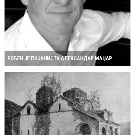
РОЂЕН ЈЕ ПИЈАНИСТА АЛЕКСАНДАР МАЏАР