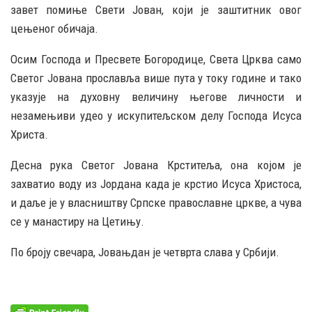
завет помиње Свети Јован, који је заштитник овог
цењеног обичаја.
Осим Господа и Пресвете Богородице, Света Црква само
Светог Јована прославља више пута у току године и тако
указује на духовну величину његове личности и
незамењиви удео у искупитељском делу Господа Исуса
Христа.
Десна рука Светог Јована Крститеља, она којом је
захватио воду из Јордана када је крстио Исуса Христоса,
и даље је у власништву Српске православне цркве, а чува
се у манастиру на Цетињу.
По броју свечара, Јовањдан је четврта слава у Србији.