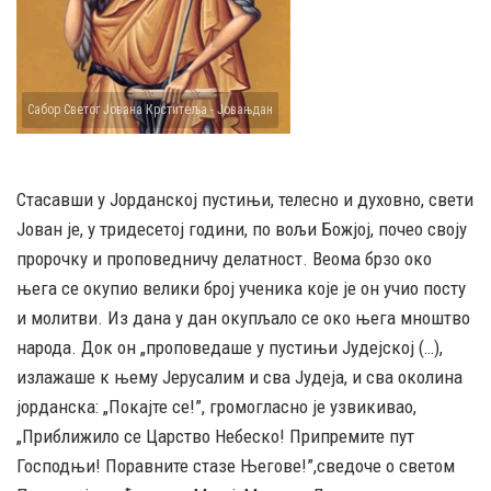
Сабор Светог Јована Крститеља - Јовањдан
Стасавши у Јорданској пустињи, телесно и духовно, свети
Јован је, у тридесетој години, по вољи Божјој, почео своју
пророчку и проповедничу делатност. Веома брзо око
њега се окупио велики број ученика које је он учио посту
и молитви. Из дана у дан окупљало се око њега мноштво
народа. Док он „проповедаше у пустињи Јудејској (…),
излажаше к њему Јерусалим и сва Јудеја, и сва околина
јорданска: „Покајте се!”, громогласно је узвикивао,
„Приближило се Царство Небеско! Припремите пут
Господњи! Поравните стазе Његове!”,сведоче о светом