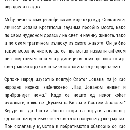
неродну и гладну.
Међу личностима јеванђелским које окружују Спаситеља,
личност Јована Крститеља заузима посебно место, како
по свом чудесном доласку на свет и начину живота, тако
и по свом трагичном изласку из свога живота. Он је био
такве моралне чистоте да се пре могао назвати анђелом
него смртним човеком, а једини је од свих пророка који је
свету могао и руком показати онога кога је пророковао.
Српски народ изузетно поштује Светог Јована, па је као
народна изрека забележено: „Над Јованом вишег и
прибранијег нема.” Када се нешто од неког хоћег
измолити, каже се: „Кумим те Богом и Светим Јованом.”
Верује се да Свети Јован стоји на струги Јовановој,
односно на вратима онога света и пропушта душе умрлих.
При склапању кумства и побратимства обавезно се као