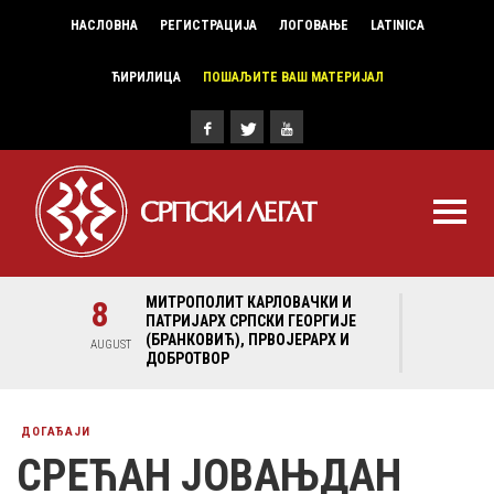
НАСЛОВНА
РЕГИСТРАЦИЈА
ЛОГОВАЊЕ
LATINICA
ЋИРИЛИЦА
ПОШАЉИТЕ ВАШ МАТЕРИЈАЛ
И И
8
МИТРОПОЛИТ КАРЛОВАЧКИ И
8
МИ
ГИЈЕ
ПАТРИЈАРХ СРПСКИ ГЕОРГИЈЕ
ПА
Х И
(БРАНКОВИЋ), ПРВОЈЕРАРХ И
(Б
AUGUST
AUGUST
ДОБРОТВОР
ДО
ДОГАЂАЈИ
СРЕЋАН ЈОВAЊДАН