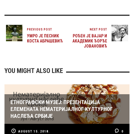
PREVIOUS POST
NEXT POST
УМРО ЈЕ ПЕСНИК
РОЂЕН ЈЕ ВАЈАР И
КОСТА АБРАШЕВИЋ
АКАДЕМИК ЂОРЂЕ
ЈОВАНОВИЋ
YOU MIGHT ALSO LIKE
ЕТНОГРАФСКИ МУЗЕЈ: ПРЕЗЕНТАЦИЈА
ЕЛЕМЕНАТА НЕМАТЕРИЈАЛНОГ КУЛТУРНОГ
НАСЛЕЂА СРБИЈЕ
AUGUST 15. 2018.
0