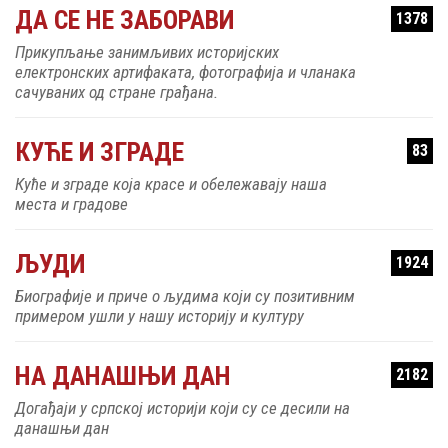
ДА СЕ НЕ ЗАБОРАВИ
1378
Прикупљање занимљивих историјских
електронских артифаката, фотографија и чланака
сачуваних од стране грађана.
КУЋЕ И ЗГРАДЕ
83
Куће и зграде која красе и обележавају наша
места и градове
ЉУДИ
1924
Биографије и приче о људима који су позитивним
примером ушли у нашу историју и културу
НА ДАНАШЊИ ДАН
2182
Догађаји у српској историји који су се десили на
данашњи дан