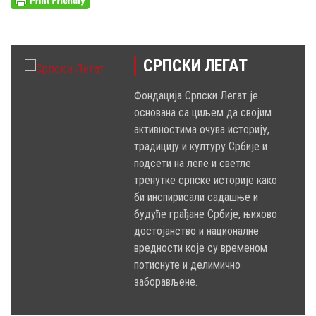
СРПСКИ ЛЕГАТ
Фондација Српски Легат је
основана са циљем да својим
активностима очува историју,
традицију и културу Србије и
подсети на лепе и светле
тренутке српске историје како
би инспирисали садашње и
будуће грађане Србије, њихово
достојанство и националне
вредности које су временом
потиснуте и делимично
заборављене.