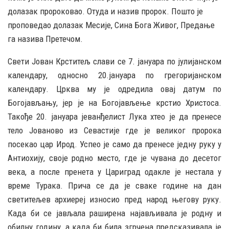
долазак пророковао. Отуда и назив пророк. Пошто је
проповедао долазак Месије, Сина Бога Живог, Предање
га назива Претечом.
Свети Јован Крститељ слави се 7. јануара по јулијанском
календару, односно 20.јануара по грегоријанском
календару. Црква му је одредила овај датум по
Богојављању, јер је на Богојављење крстио Христоса.
Такође 20. јануара јеванђелист Лука хтео је да пренесе
тело Јованово из Севастије где је великог пророка
посекао цар Ирод. Успео је само да пренесе једну руку у
Антиохију, своје родно место, где је чувана до десетог
века, а после пренета у Цариград одакле је нестала у
време Турака. Прича се да је сваке године на дан
светитељев архиереј износио пред народ његову руку.
Када би се јављала раширена најављивала је родну и
обилну годину, а када би била згрчена предсказивала је