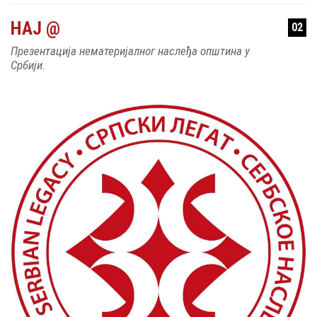
НАЈ @
02
Презентација нематеријалног наслеђа општина у
Србији.