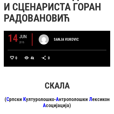
И СЦЕНАРИСТА ГОРАН
РАДОВАНОВИЋ
14
JUN
SANJA VUKOVIC
2018
0
4k
0
СКАЛА
(
С
рпски
К
ултуролошко-
А
нтрополошки
Л
ексикон
А
социјација
)