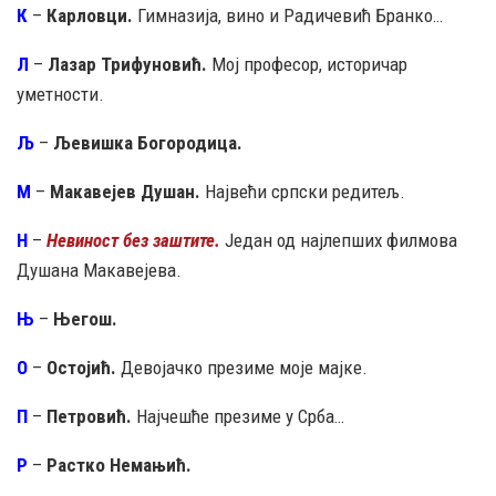
К
–
Карловци.
Гимназија, вино и Радичевић Бранко…
Л
–
Лазар Трифуновић.
Мој професор, историчар
уметности.
Љ
–
Љевишка Богородица.
М
–
Макавејев Душан.
Највећи српски редитељ.
Н
–
Невиност без заштите.
Један од најлепших филмова
Душана Макавејева.
Њ
–
Његош.
О
–
Остојић.
Девојачко презиме моје мајке.
П
–
Петровић.
Најчешће презиме у Срба…
Р
–
Растко Немањић.