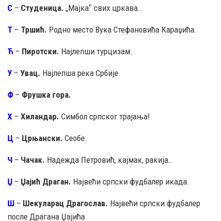
С
–
Студеница.
„Мајкаˮ свих цркава…
Т
–
Тршић.
Родно место Вука Стефановића Караџића.
Ћ
–
Пиротски.
Најлепши турцизам.
У
–
Увац.
Најлепша река Србије.
Ф
–
Фрушка гора.
Х
–
Хиландар.
Симбол српског трајања!
Ц
–
Црњански.
Сеобе.
Ч
–
Чачак.
Надежда Петровић, кајмак, ракија…
Џ
–
Џајић Драган.
Највећи српски фудбалер икада.
Ш
–
Шекуларац Драгослав.
Највећи српски фудбалер
после Драгана Џајића