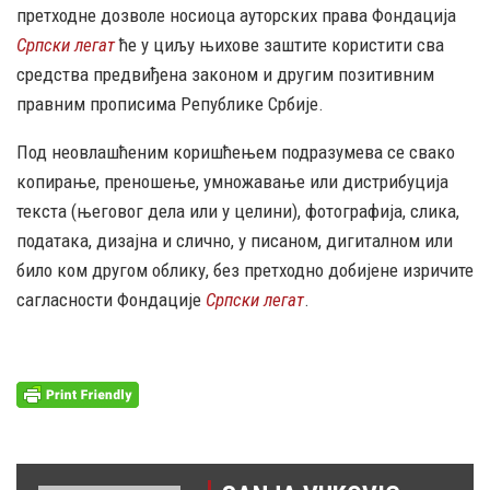
претходне дозволе носиоца ауторских права Фондација
Српски легат
ће у циљу њихове заштите користити сва
средства предвиђена законом и другим позитивним
правним прописима Републике Србије.
Под неовлашћеним коришћењем подразумева се свако
копирање, преношење, умножавање или дистрибуција
текста (његовог дела или у целини), фотографија, слика,
података, дизајна и слично, у писаном, дигиталном или
било ком другом облику, без претходно добијене изричите
сагласности Фондације
Српски легат
.