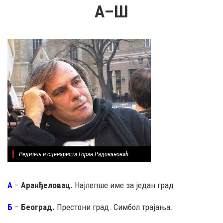
А–Ш
Редитељ и сценариста Горан Радовановић
А
–
Аранђеловац.
Најлепше име за један град.
Б
–
Београд.
Престони град. Симбол трајања.