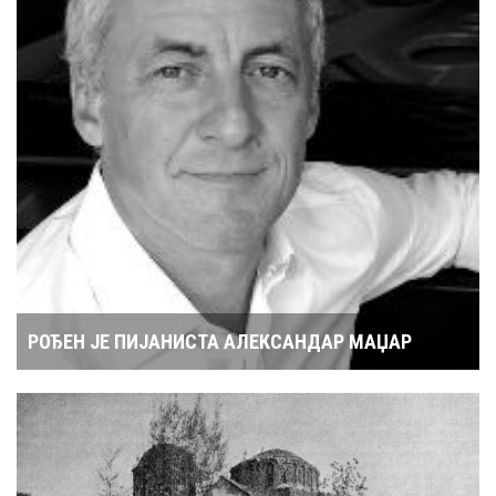
РОЂЕН ЈЕ ПИЈАНИСТА АЛЕКСАНДАР МАЏАР