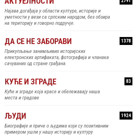
АКТУЕЛНОСТИ
2791
Најава догађаја у области културе, историје и
уметности у вези са српским народом, без обзира
на територију и говорно подручје.
ДА СЕ НЕ ЗАБОРАВИ
1378
Прикупљање занимљивих историјских
електронских артифаката, фотографија и чланака
сачуваних од стране грађана.
КУЋЕ И ЗГРАДЕ
83
Куће и зграде која красе и обележавају наша
места и градове
ЉУДИ
1924
Биографије и приче о људима који су позитивним
примером ушли у нашу историју и културу