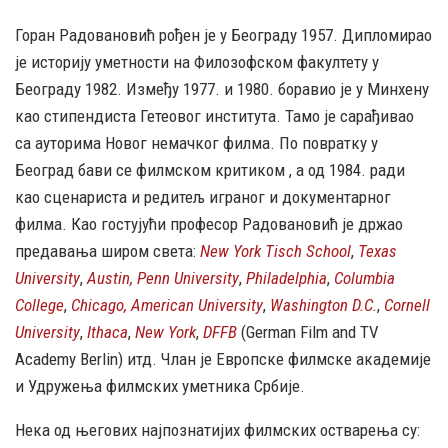
Горан Радовановић рођен је у Београду 1957. Дипломирао
je историју уметности на Филозофском факултету у
Београду 1982. Између 1977. и 1980. боравио је у Минхену
као стипендиста Гетеовог института. Тамо је сарађивао
са ауторима Новог немачког филма. По повратку у
Београд бави се филмском критиком , а од 1984. ради
као сценариста и редитељ играног и документарног
филма. Као гостујући професор Радовановић је држао
предавања широм света:
New York Tisch School
,
Texas
University
,
Austin, Penn University
,
Philadelphia
,
Columbia
College
,
Chicago, American University
,
Washington D.C.
,
Cornell
University
,
Ithaca
,
New York
,
DFFB
(German Film and TV
Academy Berlin) итд. Члан је Европске филмске академије
и Удружења филмских уметника Србије.
Нека од његових најпознатијих филмских остварења су: