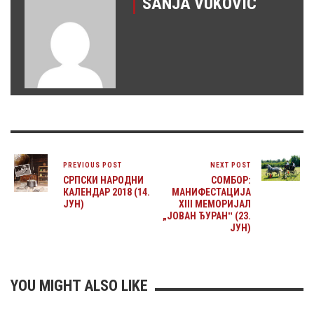
SANJA VUKOVIC
PREVIOUS POST
NEXT POST
СРПСКИ НАРОДНИ
СОМБОР:
КАЛЕНДАР 2018 (14.
МАНИФЕСТАЦИЈА
ЈУН)
XIII МЕМОРИЈАЛ
„ЈОВАН ЂУРАНˮ (23.
ЈУН)
YOU MIGHT ALSO LIKE