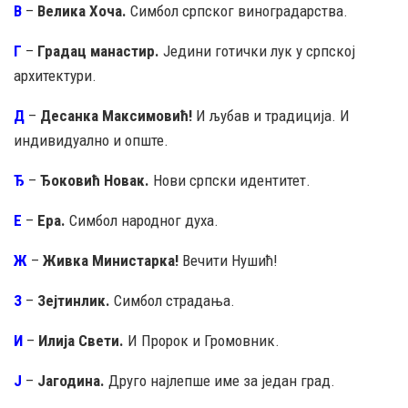
В
–
Велика Хоча.
Симбол српског виноградарства.
Г
–
Градац манастир.
Једини готички лук у српској
архитектури.
Д
–
Десанка Максимовић!
И љубав и традиција. И
индивидуално и опште.
Ђ
–
Ђоковић Новак.
Нови српски идентитет.
Е
–
Ера.
Симбол народног духа.
Ж
–
Живка Министарка!
Вечити Нушић!
З
–
Зејтинлик.
Симбол страдања.
И
–
Илија Свети.
И Пророк и Громовник.
Ј
–
Јагодина.
Друго најлепше име за један град.