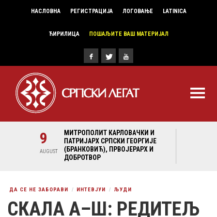
НАСЛОВНА
РЕГИСТРАЦИЈА
ЛОГОВАЊЕ
LATINICA
ЋИРИЛИЦА
ПОШАЉИТЕ ВАШ МАТЕРИЈАЛ
И И
9
МИТРОПОЛИТ КАРЛОВАЧКИ И
9
МИ
ГИЈЕ
ПАТРИЈАРХ СРПСКИ ГЕОРГИЈЕ
ПА
Х И
(БРАНКОВИЋ), ПРВОЈЕРАРХ И
(Б
AUGUST
AUGUST
ДОБРОТВОР
ДО
ДА СЕ НЕ ЗАБОРАВИ
ИНТЕВЈУИ
ЉУДИ
СКАЛА А–Ш: РЕДИТЕЉ