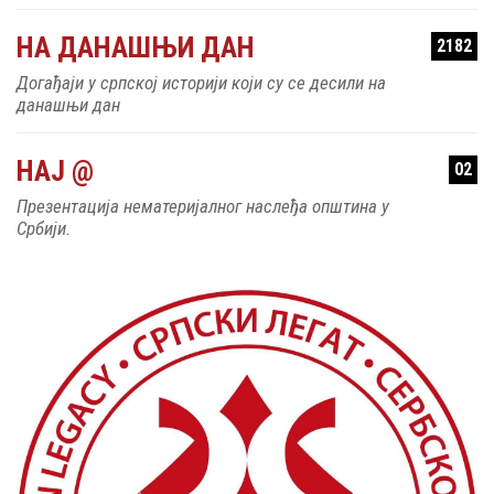
НА ДАНАШЊИ ДАН
2182
Догађаји у српској историји који су се десили на
данашњи дан
НАЈ @
02
Презентација нематеријалног наслеђа општина у
Србији.