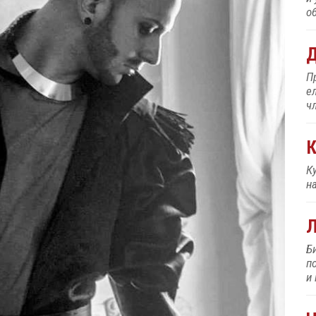
об
Д
П
е
ч
К
К
н
Б
п
и