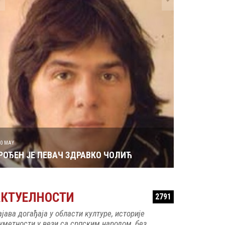
29 MAY
РОЂЕН ЈЕ 
30 MAY
РОЂЕН ЈЕ ПЕВАЧ ЗДРАВКО ЧОЛИЋ
АКТУЕЛНОСТИ
2791
ајава догађаја у области културе, историје
 уметности у вези са српским народом, без