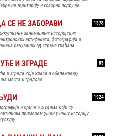
зира на територију и говорно подручје.
А СЕ НЕ ЗАБОРАВИ
1378
рикупљање занимљивих историјских
лектронских артифаката, фотографија и
ланака сачуваних од стране грађана.
УЋЕ И ЗГРАДЕ
83
уће и зграде која красе и обележавају
аша места и градове
ЉУДИ
1924
иографије и приче о људима који су
озитивним примером ушли у нашу историју
 културу