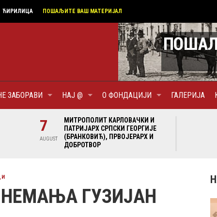
ЋИРИЛИЦА
ПОШАЉИТЕ ВАШ МАТЕРИЈАЛ
НЕ ЗАБОРАВИ
НАЈ @
О ФОНДАЦИЈИ
ГАЛЕРИЈА
И И
7
МИТРОПОЛИТ КАРЛОВАЧКИ И
7
МИ
ГИЈЕ
ПАТРИЈАРХ СРПСКИ ГЕОРГИЈЕ
ПА
Х И
(БРАНКОВИЋ), ПРВОЈЕРАРХ И
(Б
AUGUST
AUGUST
ДОБРОТВОР
ДО
Н
ДИ
 НЕМАЊА ГУЗИЈАН