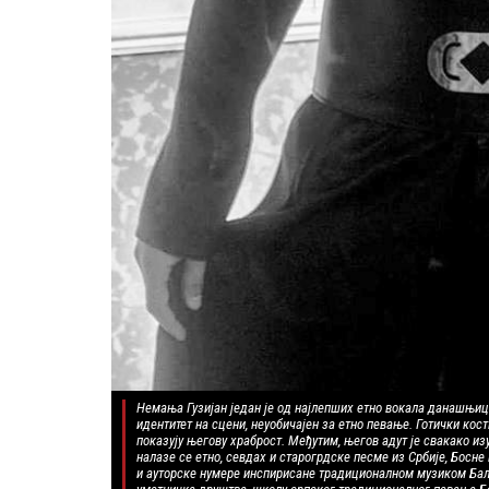
Немања Гузијан један је од најлепших етно вокала данашњиц
идентитет на сцени, неуобичајен за етно певање. Готички кос
показују његову храброст. Међутим, његов адут је свакако и
налазе се етно, севдах и старогрдске песме из Србије, Босне
и ауторске нумере инспирисане традиционалном музиком Балк