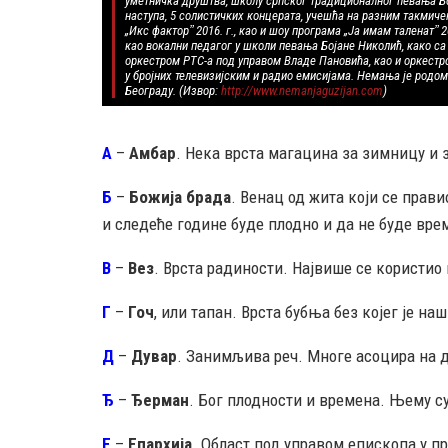
уметничка друштва, школу српског традиционалног певања Бој
наступа, 5 солистичких концерата, учешћа на разним такмич
„Икс факторˮ 2016. г., као и шоу програма „Ја имам таленатˮ 2
као вокални педагог у школи певања Бојане Николић, како са
оркестром РТС-а под управом Владе Пановића, као и оркестр
у бројних телевизијским и радио емисијама. Немања је родом 
Београду. (Извор:
http://www.nemanjaguzijan.com
)
А
–
Амбар
. Нека врста магацина за зимницу и 
Б
–
Божија брада
. Венац од жита који се прав
и следеће године буде плодно и да не буде вр
В
–
Вез
. Врста радиности. Највише се користио
Г
–
Гоч
, или тапан. Врста бубња без којег је н
Д
–
Дувар
. Занимљива реч. Многе асоцира на д
Ђ
–
Ђерман
. Бог плодности и времена. Њему с
Е
–
Епархија
. Област под управом епископа у п