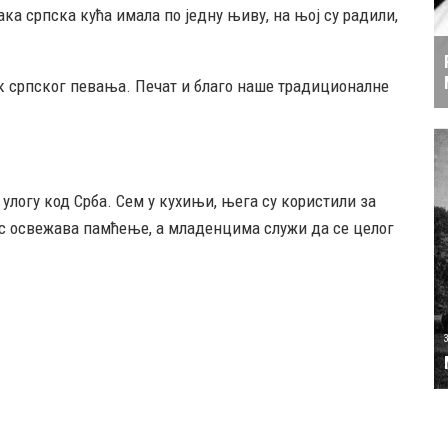
ка српска кућа имала по једну њиву, на њој су радили,
ик српског певања. Печат и благо наше традиционалне
 улогу код Срба. Сем у кухињи, њега су користили за
ис освежава памћење, а младенцима служи да се целог