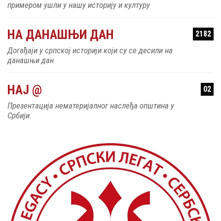
примером ушли у нашу историју и културу
НА ДАНАШЊИ ДАН
2182
Догађаји у српској историји који су се десили на
данашњи дан
НАЈ @
02
Презентација нематеријалног наслеђа општина у
Србији.