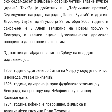
око седамдесет филмова и освојио четири златне пулске
„Арене“. Такође је добитник и „Добричиног прстена“,
Седмојулске награде, награде „Павле Вуисић“ и других.
Љубомир Љуба Тадић умро је 28. октобра 2005. године и
сахрањен је у Алеји великана на Новом гробљу у
Београду, а велика сцена Југословенског драмског
позоришта данас носи његово име.
Од важних догађаја везаних за Србију на овај дан
издвајамо још:
1809. године одиграла се битка на Чегру у којој је погинуо
и војвода Стеван Синђелић;
1896. године, одиграна је прва фудбалска утакмица у
Београду, на простору код Небојшине куле испод
Калемегдана;
1934. године, рођена је позоришна, филмска и
телевизијска глумица Рада Ђуричин;