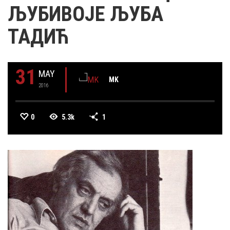
ЉУБИВОЈЕ ЉУБА
ТАДИЋ
31
MAY
MK
2016
0
5.3k
1