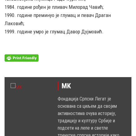
1984. године рођен је пливач Милорад Чавић;
1990. године преминуо је глумац и певач Драган
Лаковић;
1999. године умро је глумац Давор Дујмовић.
MK
Фондација Српски Легат је
основана са циљем да својим
активностима очува историју,
традицију и културу Србије и
подсети на лепе и светле
тренутке српске историје како