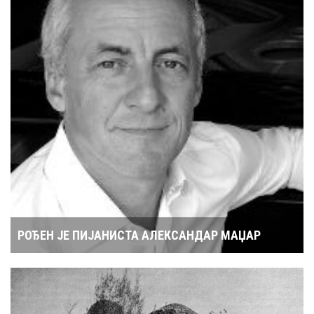
РОЂЕН ЈЕ ПИЈАНИСТА АЛЕКСАНДАР МАЏАР