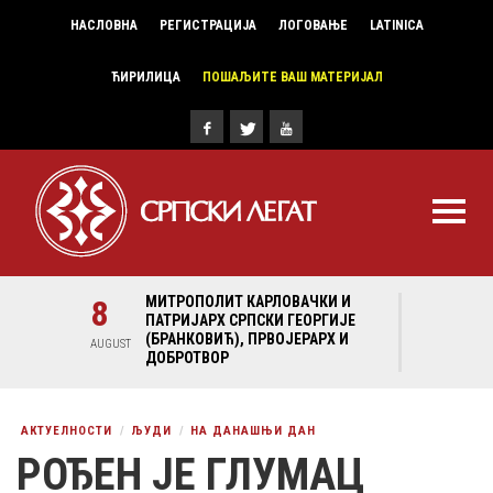
НАСЛОВНА
РЕГИСТРАЦИЈА
ЛОГОВАЊЕ
LATINICA
ЋИРИЛИЦА
ПОШАЉИТЕ ВАШ МАТЕРИЈАЛ
И И
8
МИТРОПОЛИТ КАРЛОВАЧКИ И
8
МИ
ГИЈЕ
ПАТРИЈАРХ СРПСКИ ГЕОРГИЈЕ
ПА
Х И
(БРАНКОВИЋ), ПРВОЈЕРАРХ И
(Б
AUGUST
AUGUST
ДОБРОТВОР
ДО
АКТУЕЛНОСТИ
ЉУДИ
НА ДАНАШЊИ ДАН
РОЂЕН ЈЕ ГЛУМАЦ