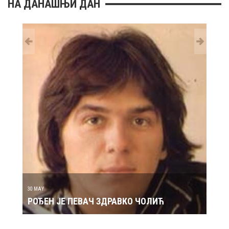
НА ДАНАШЊИ ДАН
29 MAY
РОЂ
30 MAY
РОЂЕН ЈЕ ПЕВАЧ ЗДРАВКО ЧОЛИЋ