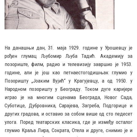
На данашњи дан, 31. маја 1929. године у Урошевцу је
рођен глумац Љубомир Љуба Тадић. Академију за
позориште, филм, радио и телевизију завршио је 1953.
године, али је још као петнаестогодишњак глумио у
Позоришту „Јоаким Вујић“ у Крагујевцу, а од 1950. у
Народном позоришту у Београду. Током дуге каријере
играо је на многим сценама Београда, Новог Сада,
Суботице, Дубровника, Сарајева, Загреба, Подгорице и
других градова, и оставио за собом више од сто педесет
улога. Поред театарских класика, где је између осталог
глумио Краља Лира, Сократа, Отела и друге, снимио је и