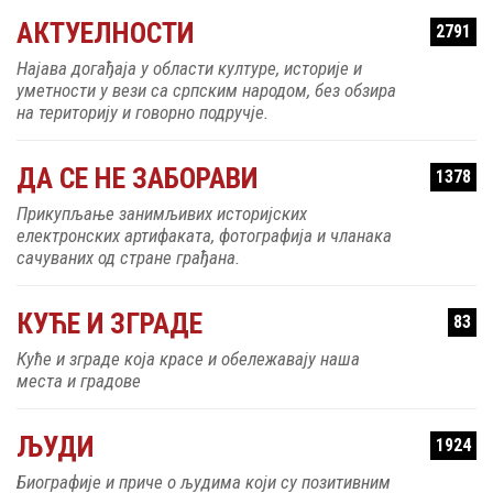
АКТУЕЛНОСТИ
2791
Најава догађаја у области културе, историје и
уметности у вези са српским народом, без обзира
на територију и говорно подручје.
ДА СЕ НЕ ЗАБОРАВИ
1378
Прикупљање занимљивих историјских
електронских артифаката, фотографија и чланака
сачуваних од стране грађана.
КУЋЕ И ЗГРАДЕ
83
Куће и зграде која красе и обележавају наша
места и градове
ЉУДИ
1924
Биографије и приче о људима који су позитивним