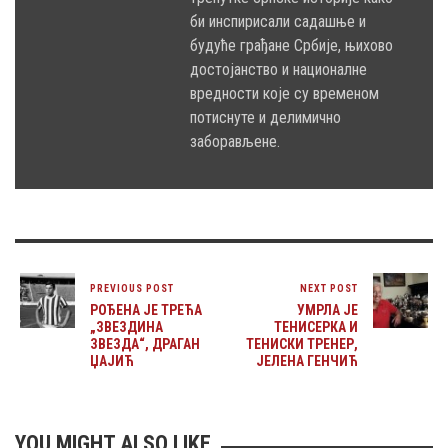
би инспирисали садашње и
будуће грађане Србије, њихово
достојанство и националне
вредности које су временом
потиснуте и делимично
заборављене.
PREVIOUS POST
NEXT POST
РОЂЕНА ЈЕ ТРЕЋА
УМРЛА ЈЕ
„ЗВЕЗДИНА
ТЕНИСЕРКА И
ЗВЕЗДА“, ДРАГАН
ТЕНИСКИ ТРЕНЕР,
ЏАЈИЋ
ЈЕЛЕНА ГЕНЧИЋ
YOU MIGHT ALSO LIKE