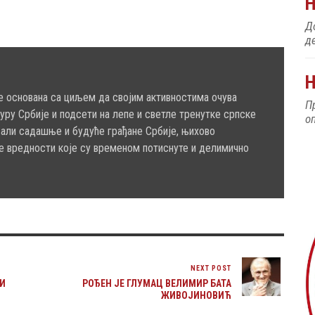
До
д
Н
е основана са циљем да својим активностима очува
П
туру Србије и подсети на лепе и светле тренутке српске
о
сали садашње и будуће грађане Србије, њихово
е вредности које су временом потиснуте и делимично
NEXT POST
ТИ
РОЂЕН ЈЕ ГЛУМАЦ ВЕЛИМИР БАТА
ЖИВОЈИНОВИЋ