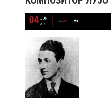
КОМПОЗИТОР ЛУЈО
04
JUN
MK
2016
29 MAY
РОЂЕН ЈЕ ГЛУМАЦ МИЛУТИН МИЋ