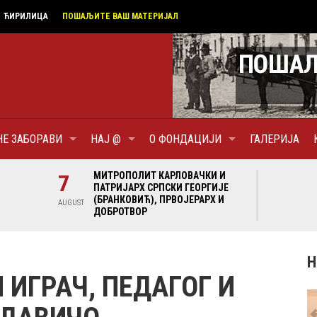
ЋИРИЛИЦА
ПОШАЉИТЕ ВАШ МАТЕРИЈАЛ
НЕ ЗАБОРАВИ
НАЈ @
О ФОНДАЦИЈИ
ГАЛЕРИЈА
И И
7
МИТРОПОЛИТ КАРЛОВАЧКИ И
7
МИ
ГИЈЕ
ПАТРИЈАРХ СРПСКИ ГЕОРГИЈЕ
ПА
Х И
(БРАНКОВИЋ), ПРВОЈЕРАРХ И
(Б
AUGUST
AUGUST
ДОБРОТВОР
ДО
Н
 ИГРАЧ, ПЕДАГОГ И