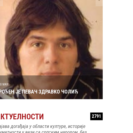
29 MAY
РОЂЕН ЈЕ 
30 MAY
РОЂЕН ЈЕ ПЕВАЧ ЗДРАВКО ЧОЛИЋ
АКТУЕЛНОСТИ
2791
ајава догађаја у области културе, историје
 уметности у вези са српским народом, без