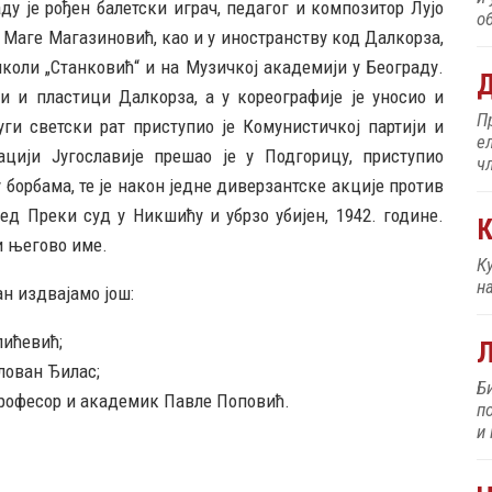
ду је рођен балетски играч, педагог и композитор Лујо
об
 Маге Магазиновић, као и у иностранству код Дaлкoрза,
коли „Станковић“ и на Музичкој академији у Београду.
Д
и и пластици Дaлкoрза, а у кореографије је уносио и
П
ги светски рат приступио је Комунистичкој партији и
е
цији Југославије прешао је у Подгорицу, приступио
ч
борбама, те је након једне диверзантске акције против
ед Преки суд у Никшићу и убрзо убијен, 1942. године.
К
и његово име.
К
н
ан издвајамо још:
лићевић;
лован Ђилас;
Б
професор и академик Павле Поповић.
п
и