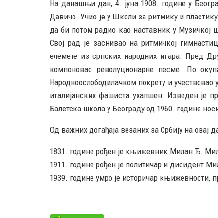
На данашњи дан, 4. јуна 1908. године у Београ
Давичо. Учио је у Школи за ритмику и пластику
да би потом радио као наставник у Музичкој ш
Свој рад је заснивао на ритмичкој гимнастиц
елемете из српских народних игара. Пред Дру
компоновао револуционарне песме. По окупа
Народноослободилачком покрету и учествовао у 
италијанских фашиста ухапшен. Изведен је пр
Балетска школа у Београду од 1960. године нос
Од важних догађаја везаних за Србију на овај д
1831. године рођен је књижевник Милан Ђ. Ми
1911. године рођен је политичар и дисидент Ми
1939. године умро је историчар књижевности, 