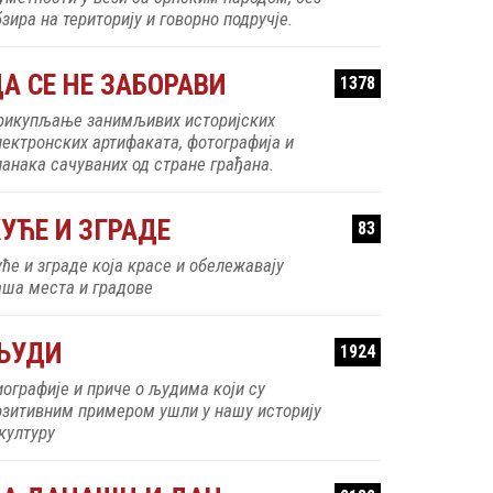
зира на територију и говорно подручје.
А СЕ НЕ ЗАБОРАВИ
1378
рикупљање занимљивих историјских
лектронских артифаката, фотографија и
ланака сачуваних од стране грађана.
УЋЕ И ЗГРАДЕ
83
уће и зграде која красе и обележавају
аша места и градове
ЉУДИ
1924
иографије и приче о људима који су
озитивним примером ушли у нашу историју
 културу