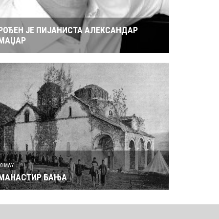
РОЂЕН ЈЕ ПИЈАНИСТА АЛЕКСАНДАР
МАЏАР
30 MAY
МАНАСТИР БАЊА