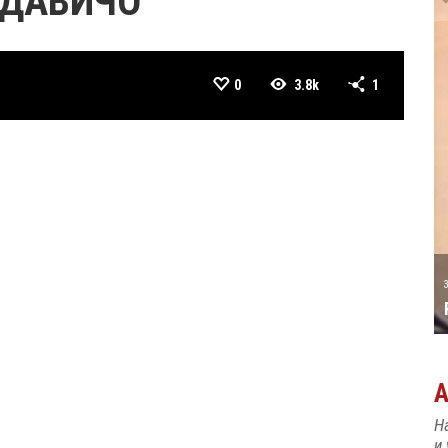
 ДАВИЧО
0
3.8k
1
А ТАТИЋ
31 MAY
РОЂЕН ЈЕ ПИЈАНИСТА АЛЕКСАНДАР
МАЏАР
Н
и