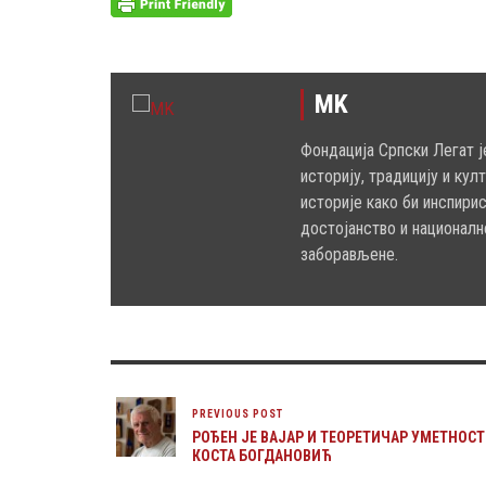
MK
Фондација Српски Легат ј
историју, традицију и кул
историје како би инспири
достојанство и националн
заборављене.
PREVIOUS POST
РОЂЕН ЈЕ ВАЈАР И ТЕОРЕТИЧАР УМЕТНОС
КОСТА БОГДАНОВИЋ