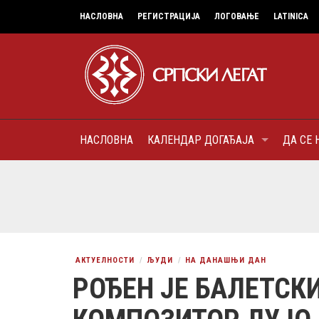
НАСЛОВНА
РЕГИСТРАЦИЈА
ЛОГОВАЊЕ
LATINICA
НАСЛОВНА
КАЛЕНДАР ДОГАЂАЈА
ДА СЕ 
7
МИТРОПОЛИТ КАРЛОВАЧК
ПАТРИЈАРХ СРПСКИ ГЕОР
(БРАНКОВИЋ), ПРВОЈЕРАР
AUGUST
ДОБРОТВОР
АКТУЕЛНОСТИ
ЉУДИ
НА ДАНАШЊИ ДАН
РОЂЕН ЈЕ БАЛЕТСКИ