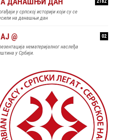
НА ДАНАШЊИ ДАН
2182
гађаји у српској историји који су се
есили на данашњи дан
АЈ @
02
резентација нематеријалног наслеђа
пштина у Србији.