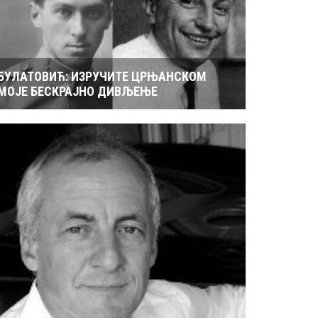
БУЛАТОВИЋ: ИЗРУЧИТЕ ЦРЊАНСКОМ
МОЈЕ БЕСКРАЈНО ДИВЉЕЊЕ